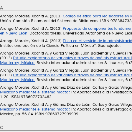
A
Arango Morales, Xóchitl A.
(2013)
Código de ética para legisladores e
Unión. Comisión Bicamaral del Sistema de Bibliotecas. ISBN 97838473
Arango Morales, Xóchitl A.
(2013)
Propuesta de componentes fundamental
en Nuevo León.
Doctorado thesis, Universidad Autónoma de Nuevo Leó
Arango Morales, Xóchitl A.
(2013)
Ética en el servicio de la administraci
Institucionalización de la Ciencia Política en México”, Guanajuato.
Arango Morales, Xóchitl A.
y
Garza Villegas, Juan Baldemar
y
Cuevas Pé
(2013)
Estudio exploratorio de variables a través de análisis estructura
Monterrey, México.
Revista internacional administracion & finanzas, 6 
Arango Morales, Xóchitl A.
y
Garza Villegas, Juan Baldemar
y
Cuevas Pé
(2013)
Estudio exploratorio de variables a través de análisis estructural
Monterrey, México.
Revista internacional administración & finanzas, 6 
Arango Morales, Xóchitl A.
y
Gómez Díaz de León, Carlos
y
Garza Villeg
Mexicano mediante el sistema mactor.
In: Aportaciones a la Investigaci
1-20. ISBN 9786072702462
Arango Morales, Xóchitl A.
y
Gómez Díaz de León, Carlos
y
Garza Villeg
Mexicano mediante el sistema mactor.
In: Aportaciones a la investigaci
México, pp. 56-84. ISBN 97860727999999
C