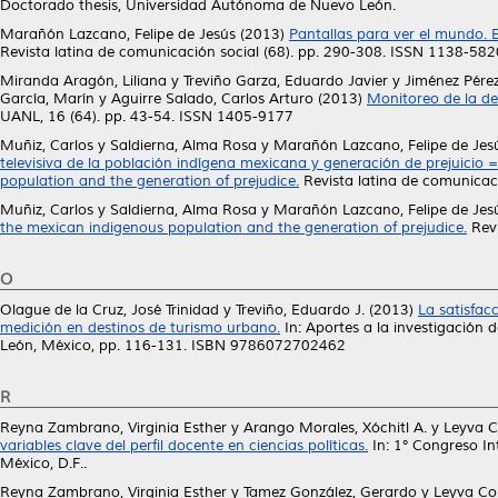
Doctorado thesis, Universidad Autónoma de Nuevo León.
Marañón Lazcano, Felipe de Jesús
(2013)
Pantallas para ver el mundo. E
Revista latina de comunicación social (68). pp. 290-308. ISSN 1138-582
Miranda Aragón, Liliana
y
Treviño Garza, Eduardo Javier
y
Jiménez Pérez
García, Marín
y
Aguirre Salado, Carlos Arturo
(2013)
Monitoreo de la def
UANL, 16 (64). pp. 43-54. ISSN 1405-9177
Muñiz, Carlos
y
Saldierna, Alma Rosa
y
Marañón Lazcano, Felipe de Jes
televisiva de la población indígena mexicana y generación de prejuicio =
population and the generation of prejudice.
Revista latina de comunicac
Muñiz, Carlos
y
Saldierna, Alma Rosa
y
Marañón Lazcano, Felipe de Jes
the mexican indigenous population and the generation of prejudice.
Revi
O
Olague de la Cruz, José Trinidad
y
Treviño, Eduardo J.
(2013)
La satisfac
medición en destinos de turismo urbano.
In: Aportes a la investigación
León, México, pp. 116-131. ISBN 9786072702462
R
Reyna Zambrano, Virginia Esther
y
Arango Morales, Xóchitl A.
y
Leyva C
variables clave del perfil docente en ciencias políticas.
In: 1° Congreso In
México, D.F..
Reyna Zambrano, Virginia Esther
y
Tamez González, Gerardo
y
Leyva Co