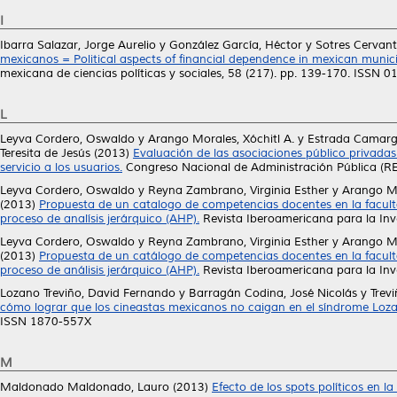
I
Ibarra Salazar, Jorge Aurelio
y
González García, Héctor
y
Sotres Cervant
mexicanos = Political aspects of financial dependence in mexican municip
mexicana de ciencias políticas y sociales, 58 (217). pp. 139-170. ISSN 
L
Leyva Cordero, Oswaldo
y
Arango Morales, Xóchitl A.
y
Estrada Camarg
Teresita de Jesús
(2013)
Evaluación de las asociaciones público privadas 
servicio a los usuarios.
Congreso Nacional de Administración Pública (RE
Leyva Cordero, Oswaldo
y
Reyna Zambrano, Virginia Esther
y
Arango Mo
(2013)
Propuesta de un catalogo de competencias docentes en la facultad
proceso de analísis jerárquico (AHP).
Revista Iberoamericana para la Inve
Leyva Cordero, Oswaldo
y
Reyna Zambrano, Virginia Esther
y
Arango Mo
(2013)
Propuesta de un catálogo de competencias docentes en la faculta
proceso de análisis jerárquico (AHP).
Revista Iberoamericana para la Inv
Lozano Treviño, David Fernando
y
Barragán Codina, José Nicolás
y
Trev
cómo lograr que los cineastas mexicanos no caigan en el síndrome Loz
ISSN 1870-557X
M
Maldonado Maldonado, Lauro
(2013)
Efecto de los spots políticos en la