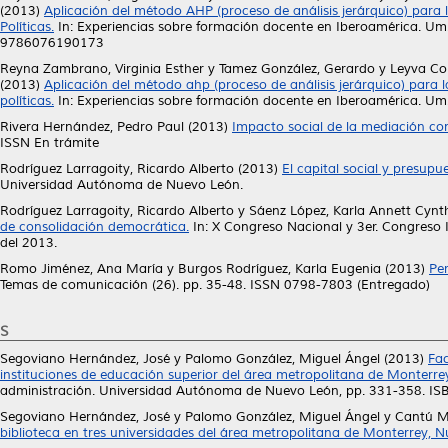
(2013)
Aplicación del método AHP (proceso de análisis jerárquico) para
Políticas.
In: Experiencias sobre formación docente en Iberoamérica. 
9786076190173
Reyna Zambrano, Virginia Esther
y
Tamez González, Gerardo
y
Leyva Co
(2013)
Aplicación del método ahp (proceso de análisis jerárquico) para 
políticas.
In: Experiencias sobre formación docente en Iberoamérica. Um
Rivera Hernández, Pedro Paul
(2013)
Impacto social de la mediación com
ISSN En trámite
Rodríguez Larragoity, Ricardo Alberto
(2013)
El capital social y presup
Universidad Autónoma de Nuevo León.
Rodríguez Larragoity, Ricardo Alberto
y
Sáenz López, Karla Annett Cynt
de consolidación democrática.
In: X Congreso Nacional y 3er. Congreso 
del 2013.
Romo Jiménez, Ana María
y
Burgos Rodríguez, Karla Eugenia
(2013)
Pe
Temas de comunicación (26). pp. 35-48. ISSN 0798-7803 (Entregado)
S
Segoviano Hernández, José
y
Palomo González, Miguel Ángel
(2013)
Fac
instituciones de educación superior del área metropolitana de Monterre
administración. Universidad Autónoma de Nuevo León, pp. 331-358. 
Segoviano Hernández, José
y
Palomo González, Miguel Ángel
y
Cantú Ma
biblioteca en tres universidades del área metropolitana de Monterrey, 