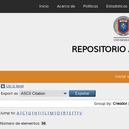
Inicio
Acerca de
Políticas
Estadísticas
REPOSITORIO
Iniciar 
Up a level
Export as
Group by:
Creador
Jump to:
A
|
C
|
G
|
H
|
I
|
L
|
M
|
O
|
R
|
S
|
T
|
V
Número de elementos:
36
.