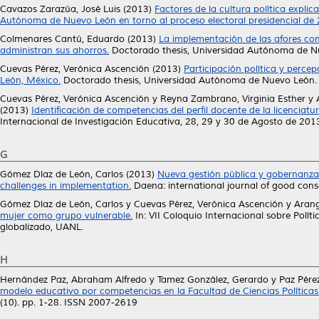
Cavazos Zarazúa, José Luis
(2013)
Factores de la cultura política explic
Autónoma de Nuevo León en torno al proceso electoral presidencial de 
Colmenares Cantú, Eduardo
(2013)
La implementación de las afores com
administran sus ahorros.
Doctorado thesis, Universidad Autónoma de N
Cuevas Pérez, Verónica Ascención
(2013)
Participación política y perce
León, México.
Doctorado thesis, Universidad Autónoma de Nuevo León.
Cuevas Pérez, Verónica Ascención
y
Reyna Zambrano, Virginia Esther
y
(2013)
Identificación de competencias del perfil docente de la licenciatu
Internacional de Investigación Educativa, 28, 29 y 30 de Agosto de 2013
G
Gómez Díaz de León, Carlos
(2013)
Nueva gestión pública y gobernanz
challenges in implementation.
Daena: international journal of good cons
Gómez Díaz de León, Carlos
y
Cuevas Pérez, Verónica Ascención
y
Arang
mujer como grupo vulnerable.
In: VII Coloquio Internacional sobre Polít
globalizado, UANL.
H
Hernández Paz, Abraham Alfredo
y
Tamez González, Gerardo
y
Paz Pérez
modelo educativo por competencias en la Facultad de Ciencias Políticas
(10). pp. 1-28. ISSN 2007-2619