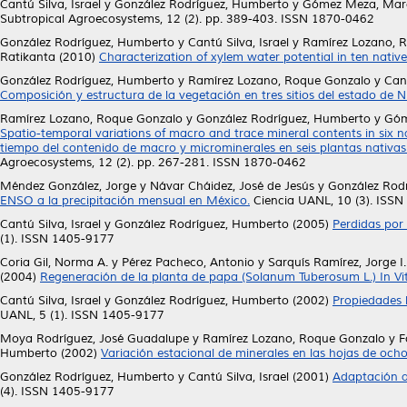
Cantú Silva, Israel
y
González Rodríguez, Humberto
y
Gómez Meza, Marc
Subtropical Agroecosystems, 12 (2). pp. 389-403. ISSN 1870-0462
González Rodríguez, Humberto
y
Cantú Silva, Israel
y
Ramírez Lozano, 
Ratikanta
(2010)
Characterization of xylem water potential in ten nativ
González Rodríguez, Humberto
y
Ramírez Lozano, Roque Gonzalo
y
Cant
Composición y estructura de la vegetación en tres sitios del estado de 
Ramírez Lozano, Roque Gonzalo
y
González Rodríguez, Humberto
y
Góm
Spatio-temporal variations of macro and trace mineral contents in six 
tiempo del contenido de macro y microminerales en seis plantas nativa
Agroecosystems, 12 (2). pp. 267-281. ISSN 1870-0462
Méndez González, Jorge
y
Návar Cháidez, José de Jesús
y
González Rod
ENSO a la precipitación mensual en México.
Ciencia UANL, 10 (3). ISS
Cantú Silva, Israel
y
González Rodríguez, Humberto
(2005)
Perdidas por 
(1). ISSN 1405-9177
Coria Gil, Norma A.
y
Pérez Pacheco, Antonio
y
Sarquís Ramírez, Jorge I.
(2004)
Regeneración de la planta de papa (Solanum Tuberosum L.) In Vitr
Cantú Silva, Israel
y
González Rodríguez, Humberto
(2002)
Propiedades h
UANL, 5 (1). ISSN 1405-9177
Moya Rodríguez, José Guadalupe
y
Ramírez Lozano, Roque Gonzalo
y
F
Humberto
(2002)
Variación estacional de minerales en las hojas de ocho
González Rodríguez, Humberto
y
Cantú Silva, Israel
(2001)
Adaptación a
(4). ISSN 1405-9177