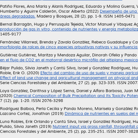
Patiño Flores, Ana María
y
Alanís Rodríguez, Eduardo
y
Molina Guerra, 
Humberto
y
Aguirre Calderón, Oscar Alberto
(2022)
Desempeño de una re
áreas degradadas.
Madera y Bosques, 28 (2). pp. 1-9. ISSN 1405-0471
Bernal Barragán, Hugo
y
Perrusquía Tejeida, Víctor Manuel
y
Vásquez Ag
producción de gas in vitro, contenido de nutrientes y energía metaboliza
1405-9177
Fernández Villarreal, Brenda
y
Zavala González, Rebeca Guadalupe
y
Can
morfología de raíces de cinco especies arbustivas nativas y su influencia e
Gutiérrez Gutiérrez, Maritza
y
Mendoza Aguilar, Dinorah Ofelia
y
Pando 
en el f lujo de CO2 en el matorral desértico micrófilo del altiplano mexic
Béjar Pulido, Silvia Janeth
y
Cantú Silva, Israel
y
González Rodríguez, H
Roble, Erik O.
(2020)
Efecto del cambio de uso de suelo y manejo agríco
Effect of land use change and agricultural management on physical and
Serie Ciencias Forestales y del Ambiente, 27 (2). pp. 323-335. ISSN 200
Loya González, Darithsa
y
López Serna, Daniel
y
Alfaro Barbosa, Juan 
(2020)
Chemical Composition of Bulk Precipitation and Its Toxicity Pote
7 (12). pp. 1-20. ISSN 2076-3298
Rodríguez Balboa, Perla Cecilia
y
Pando Moreno, Marisela
y
González R
Lazcano Cortez, Jonathan
(2019)
Dinámica de nutrientes en suelos del 
Luna Robles, Erik Orlando
y
Cantú Silva, Israel
y
González Rodríguez, H
Pulido, Silvia Janeth
(2019)
Nutrient input via gross rainfall, throughfal
Ciencias Forestales y del Ambiente, 25 (2). pp. 235-251. ISSN 2007-382