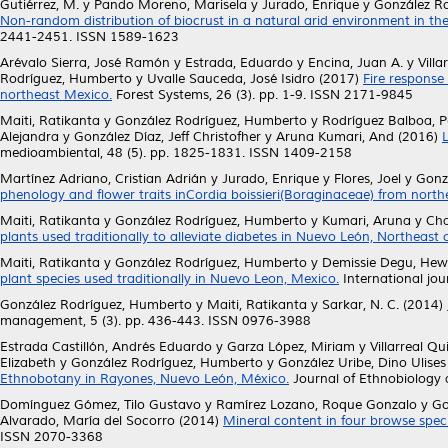
Gutiérrez, M.
y
Pando Moreno, Marisela
y
Jurado, Enrique
y
González R
Non-random distribution of biocrust in a natural arid environment in th
2441-2451. ISSN 1589-1623
Arévalo Sierra, José Ramón
y
Estrada, Eduardo
y
Encina, Juan A.
y
Villa
Rodríguez, Humberto
y
Uvalle Sauceda, José Isidro
(2017)
Fire response
northeast Mexico.
Forest Systems, 26 (3). pp. 1-9. ISSN 2171-9845
Maiti, Ratikanta
y
González Rodríguez, Humberto
y
Rodríguez Balboa, Pe
Alejandra
y
González Díaz, Jeff Christofher
y
Aruna Kumari, And
(2016)
medioambiental, 48 (5). pp. 1825-1831. ISSN 1409-2158
Martínez Adriano, Cristian Adrián
y
Jurado, Enrique
y
Flores, Joel
y
Gonz
phenology and flower traits inCordia boissieri(Boraginaceae) from nort
Maiti, Ratikanta
y
González Rodríguez, Humberto
y
Kumari, Aruna
y
Cha
plants used traditionally to alleviate diabetes in Nuevo León, Northeast 
Maiti, Ratikanta
y
González Rodríguez, Humberto
y
Demissie Degu, He
plant species used traditionally in Nuevo Leon, Mexico.
International jo
González Rodríguez, Humberto
y
Maiti, Ratikanta
y
Sarkar, N. C.
(2014)
management, 5 (3). pp. 436-443. ISSN 0976-3988
Estrada Castillón, Andrés Eduardo
y
Garza López, Miriam
y
Villarreal Qu
Elizabeth
y
González Rodríguez, Humberto
y
González Uribe, Dino Ulises
Ethnobotany in Rayones, Nuevo León, México.
Journal of Ethnobiology 
Domínguez Gómez, Tilo Gustavo
y
Ramírez Lozano, Roque Gonzalo
y
Go
Alvarado, María del Socorro
(2014)
Mineral content in four browse spec
ISSN 2070-3368