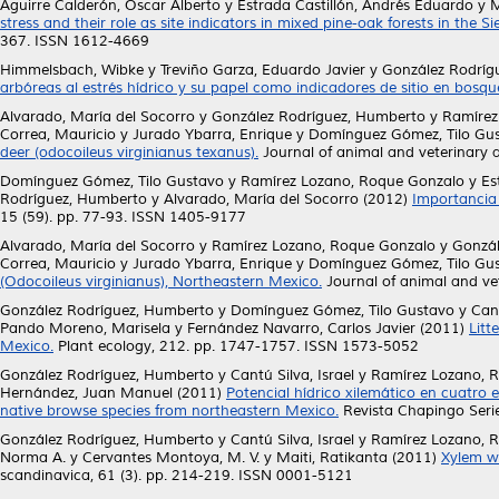
Aguirre Calderón, Oscar Alberto
y
Estrada Castillón, Andrés Eduardo
y
M
stress and their role as site indicators in mixed pine-oak forests in the 
367. ISSN 1612-4669
Himmelsbach, Wibke
y
Treviño Garza, Eduardo Javier
y
González Rodríg
arbóreas al estrés hídrico y su papel como indicadores de sitio en bosqu
Alvarado, María del Socorro
y
González Rodríguez, Humberto
y
Ramírez
Correa, Mauricio
y
Jurado Ybarra, Enrique
y
Domínguez Gómez, Tilo Gu
deer (odocoileus virginianus texanus).
Journal of animal and veterinary 
Domínguez Gómez, Tilo Gustavo
y
Ramírez Lozano, Roque Gonzalo
y
Es
Rodríguez, Humberto
y
Alvarado, María del Socorro
(2012)
Importancia 
15 (59). pp. 77-93. ISSN 1405-9177
Alvarado, María del Socorro
y
Ramírez Lozano, Roque Gonzalo
y
Gonzál
Correa, Mauricio
y
Jurado Ybarra, Enrique
y
Domínguez Gómez, Tilo Gu
(Odocoileus virginianus), Northeastern Mexico.
Journal of animal and ve
González Rodríguez, Humberto
y
Domínguez Gómez, Tilo Gustavo
y
Cant
Pando Moreno, Marisela
y
Fernández Navarro, Carlos Javier
(2011)
Litt
Mexico.
Plant ecology, 212. pp. 1747-1757. ISSN 1573-5052
González Rodríguez, Humberto
y
Cantú Silva, Israel
y
Ramírez Lozano, 
Hernández, Juan Manuel
(2011)
Potencial hídrico xilemático en cuatro 
native browse species from northeastern Mexico.
Revista Chapingo Serie
González Rodríguez, Humberto
y
Cantú Silva, Israel
y
Ramírez Lozano, 
Norma A.
y
Cervantes Montoya, M. V.
y
Maiti, Ratikanta
(2011)
Xylem wa
scandinavica, 61 (3). pp. 214-219. ISSN 0001-5121