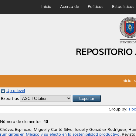
Inicio
Acerca de
Políticas
Estadísticas
REPOSITORIO
Iniciar 
Up a level
Export as
Group by:
Tip
Número de elementos:
43
.
Chávez Espinoza, Miguel
y
Cantú Silva, Israel
y
González Rodríguez, Hu
rumiantes en México y su efecto en la sostenibilidad productiva.
Revista