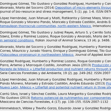
Domínguez Gómez, Tilo Gustavo
y
González Rodríguez, Humberto
y
Cant
Alvarado, María del Socorro
(2014)
Deposition of micro-elements through
journal of bio-resource and stress management, 5 (1). pp. 1-6. ISSN 09
López Hernández, Juan Manuel
y
Maiti, Ratikanta
y
Gómez Meza, Marco
Roque Gonzalo
y
Moreno Pando, Maricela
y
Estrada Castillón, Andrés 
tamaulipan thornscrub communities, north-eastern Mexico.
Internationa
Domínguez Gómez, Tilo Gustavo
y
Juárez Reyes, Arturo S.
y
Cerrillo Sot
Sáenz, Emilio
y
Ramírez Lozano, Roque Gonzalo
y
Alvarado, María del 
in semiarid conditions.
Italian Journal of Animal Science, 13 (4). p. 348
Alvarado, María del Socorro
y
González Rodríguez, Humberto
y
Ramírez
Correa, Mauricio
y
Jurado Ybarra, Enrique
y
Domínguez Gómez, Tilo Gu
(Odocoileus virginianus) in northeastern México.
Journal of Applied Ani
González Rodríguez, Humberto
y
Ramírez Lozano, Roque Gonzalo
y
Cant
Parra, Artemio
y
Marroquín Castillo, Jonathan Jesús
(2013)
Producción d
Noreste de México = Litterfall production and nutrient returns through 
Serie Ciencias Forestales y del Ambiente, 19 (2). pp. 249-262. ISSN 200
López Hernández, Juan Manuel
y
González Rodríguez, Humberto
y
Ramí
Pando Moreno, Marisela
y
Estrada Castillón, Andrés Eduardo
(2013)
Pro
Nuevo León, México = Litterfall and potential nutrient return in three si
Cantú Silva, Israel
y
Sánchez Castillo, Laura Margarita
y
González Rodrí
Tilo Gustavo
(2013)
Retorno potencial de nutrimentos por componentes
Mexicana de Ciencias Forestales, 4 (17). pp. 138-155. ISSN 2007-1132
Himmelsbach, Wibke
y
Treviño Garza, Eduardo Javier
y
González Rodríg