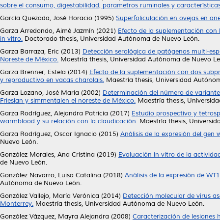
sobre el consumo, digestabilidad, parametros ruminales y características
García Quezada, José Horacio
(1995)
Superfoliculación en ovejas en ane
Garza Arredondo, Aimé Jazmín
(2021)
Efecto de la suplementación con 
in vitro.
Doctorado thesis, Universidad Autónoma de Nuevo León.
Garza Barraza, Eric
(2013)
Detección serológica de patógenos multi-espe
Noreste de México.
Maestría thesis, Universidad Autónoma de Nuevo Le
Garza Brenner, Estela
(2014)
Efecto de la suplementación con dos subpr
y reproductivo en vacas charolais.
Maestría thesis, Universidad Autóno
Garza Lozano, José María
(2002)
Determinación del número de variantes
Friesian y simmentalen el noreste de México.
Maestría thesis, Universi
Garza Rodríguez, Alejandra Patricia
(2017)
Estudio prospectivo y tetrosp
warmblood y su relación con la claudicación.
Maestría thesis, Universi
Garza Rodríguez, Oscar Ignacio
(2015)
Análisis de la expresión del ge
Nuevo León.
González Morales, Ana Cristina
(2019)
Evaluación in vitro de la activid
de Nuevo León.
González Navarro, Luisa Catalina
(2018)
Análisis de la expresión de WT1
Autónoma de Nuevo León.
González Vallejo, María Verónica
(2014)
Detección molecular de virus as
Monterrey.
Maestría thesis, Universidad Autónoma de Nuevo León.
González Vázquez, Mayra Alejandra
(2008)
Caracterización de lesiones