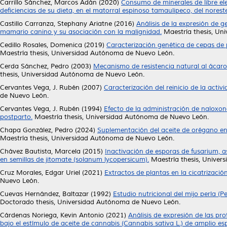
Carrillo Sánchez, Marcos Adán
(2020)
Consumo de minerales de libre el
deficiencias de su dieta, en el matorral espinoso tamaulipeco, del nores
Castillo Carranza, Stephany Ariatne
(2016)
Análisis de la expresión de 
mamario canino y su asociación con la malignidad.
Maestría thesis, Un
Cedillo Rosales, Domenica
(2019)
Caracterización genética de cepas de 
Maestría thesis, Universidad Autónoma de Nuevo León.
Cerda Sánchez, Pedro
(2003)
Mecanismo de resistencia natural al ácaro 
thesis, Universidad Autónoma de Nuevo León.
Cervantes Vega, J. Rubén
(2007)
Caracterización del reinicio de la acti
de Nuevo León.
Cervantes Vega, J. Rubén
(1994)
Efecto de la administración de naloxo
postparto.
Maestría thesis, Universidad Autónoma de Nuevo León.
Chapa González, Pedro
(2024)
Suplementación del aceite de orégano en 
Maestría thesis, Universidad Autónoma de Nuevo León.
Chávez Bautista, Marcela
(2015)
Inactivación de esporas de fusarium, a
en semillas de jitomate (solanum lycopersicum).
Maestría thesis, Univer
Cruz Morales, Edgar Uriel
(2021)
Extractos de plantas en la cicatrizació
Nuevo León.
Cuevas Hernández, Baltazar
(1992)
Estudio nutricional del mijo perla (P
Doctorado thesis, Universidad Autónoma de Nuevo León.
Cárdenas Noriega, Kevin Antonio
(2021)
Análisis de expresión de las pr
bajo el estímulo de aceite de cannabis (Cannabis sativa L.) de amplio es