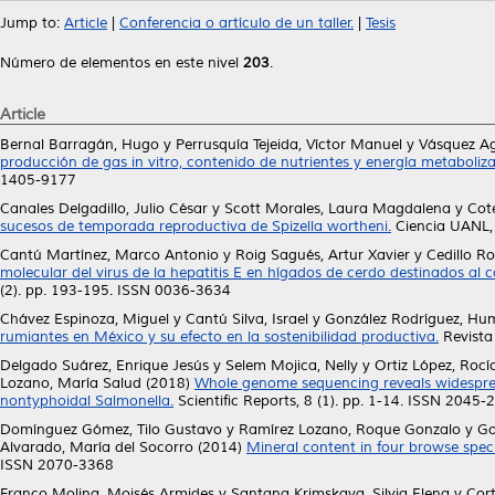
Jump to:
Article
|
Conferencia o artículo de un taller.
|
Tesis
Número de elementos en este nivel
203
.
Article
Bernal Barragán, Hugo
y
Perrusquía Tejeida, Víctor Manuel
y
Vásquez Ag
producción de gas in vitro, contenido de nutrientes y energía metaboliza
1405-9177
Canales Delgadillo, Julio César
y
Scott Morales, Laura Magdalena
y
Cot
sucesos de temporada reproductiva de Spizella wortheni.
Ciencia UANL,
Cantú Martínez, Marco Antonio
y
Roig Sagués, Artur Xavier
y
Cedillo Ro
molecular del virus de la hepatitis E en hígados de cerdo destinados 
(2). pp. 193-195. ISSN 0036-3634
Chávez Espinoza, Miguel
y
Cantú Silva, Israel
y
González Rodríguez, Hu
rumiantes en México y su efecto en la sostenibilidad productiva.
Revista
Delgado Suárez, Enrique Jesús
y
Selem Mojica, Nelly
y
Ortiz López, Rocí
Lozano, María Salud
(2018)
Whole genome sequencing reveals widespread
nontyphoidal Salmonella.
Scientific Reports, 8 (1). pp. 1-14. ISSN 2045-
Domínguez Gómez, Tilo Gustavo
y
Ramírez Lozano, Roque Gonzalo
y
Go
Alvarado, María del Socorro
(2014)
Mineral content in four browse spec
ISSN 2070-3368
Franco Molina, Moisés Armides
y
Santana Krimskaya, Silvia Elena
y
Cort