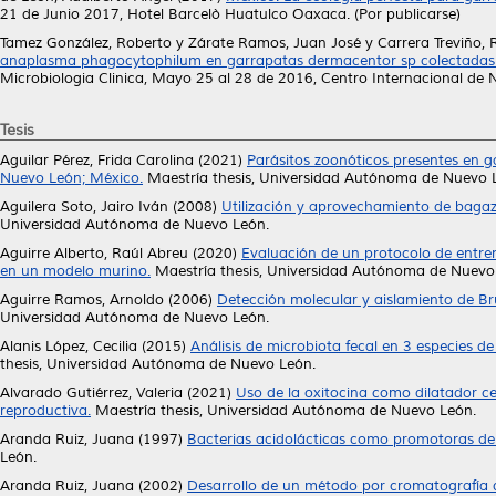
21 de Junio 2017, Hotel Barcelò Huatulco Oaxaca. (Por publicarse)
Tamez González, Roberto
y
Zárate Ramos, Juan José
y
Carrera Treviño, 
anaplasma phagocytophilum en garrapatas dermacentor sp colectadas 
Microbiologia Clinica, Mayo 25 al 28 de 2016, Centro Internacional de
Tesis
Aguilar Pérez, Frida Carolina
(2021)
Parásitos zoonóticos presentes en gat
Nuevo León; México.
Maestría thesis, Universidad Autónoma de Nuevo 
Aguilera Soto, Jairo Iván
(2008)
Utilización y aprovechamiento de bagaz
Universidad Autónoma de Nuevo León.
Aguirre Alberto, Raúl Abreu
(2020)
Evaluación de un protocolo de entre
en un modelo murino.
Maestría thesis, Universidad Autónoma de Nuevo
Aguirre Ramos, Arnoldo
(2006)
Detección molecular y aislamiento de Bru
Universidad Autónoma de Nuevo León.
Alanis López, Cecilia
(2015)
Análisis de microbiota fecal en 3 especies 
thesis, Universidad Autónoma de Nuevo León.
Alvarado Gutiérrez, Valeria
(2021)
Uso de la oxitocina como dilatador ce
reproductiva.
Maestría thesis, Universidad Autónoma de Nuevo León.
Aranda Ruiz, Juana
(1997)
Bacterias acidolácticas como promotoras de la 
León.
Aranda Ruiz, Juana
(2002)
Desarrollo de un método por cromatografía de