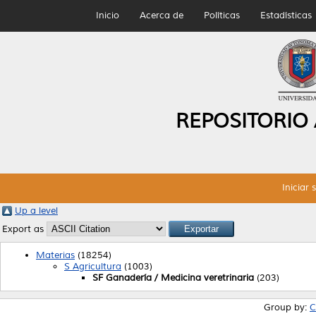
Inicio
Acerca de
Políticas
Estadísticas
REPOSITORIO
Iniciar 
Up a level
Export as
Materias
(18254)
S Agricultura
(1003)
SF Ganadería / Medicina veretrinaria
(203)
Group by:
C