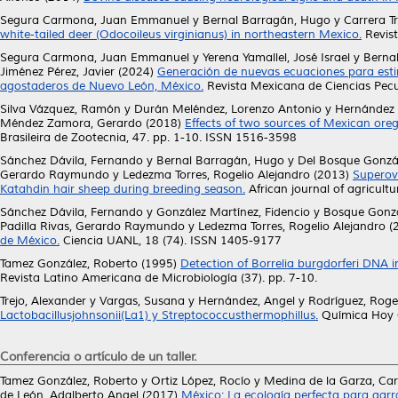
Segura Carmona, Juan Emmanuel
y
Bernal Barragán, Hugo
y
Carrera T
white-tailed deer (Odocoileus virginianus) in northeastern Mexico.
Revist
Segura Carmona, Juan Emmanuel
y
Yerena Yamallel, José Israel
y
Berna
Jiménez Pérez, Javier
(2024)
Generación de nuevas ecuaciones para estim
agostaderos de Nuevo León, México.
Revista Mexicana de Ciencias Pecu
Silva Vázquez, Ramón
y
Durán Meléndez, Lorenzo Antonio
y
Hernández 
Méndez Zamora, Gerardo
(2018)
Effects of two sources of Mexican orega
Brasileira de Zootecnia, 47. pp. 1-10. ISSN 1516-3598
Sánchez Dávila, Fernando
y
Bernal Barragán, Hugo
y
Del Bosque Gonzál
Gerardo Raymundo
y
Ledezma Torres, Rogelio Alejandro
(2013)
Superovu
Katahdin hair sheep during breeding season.
African journal of agricult
Sánchez Dávila, Fernando
y
González Martínez, Fidencio
y
Bosque Gonzál
Padilla Rivas, Gerardo Raymundo
y
Ledezma Torres, Rogelio Alejandro
(
de México.
Ciencia UANL, 18 (74). ISSN 1405-9177
Tamez González, Roberto
(1995)
Detection of Borrelia burgdorferi DNA 
Revista Latino Americana de Microbiología (37). pp. 7-10.
Trejo, Alexander
y
Vargas, Susana
y
Hernández, Angel
y
Rodríguez, Roge
Lactobacillusjohnsonii(La1) y Streptococcusthermophillus.
Química Hoy C
Conferencia o artículo de un taller.
Tamez González, Roberto
y
Ortiz López, Rocío
y
Medina de la Garza, Ca
de León, Adalberto Angel
(2017)
México: La ecología perfecta para garr