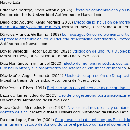
Nuevo León.
Cárdenas Noriega, Kevin Antonio
(2025)
Efecto de cannabinoides y su n
Doctorado thesis, Universidad Autónoma de Nuevo León.
Degollado Aguayo, Kenia Mariela
(2018)
Efecto de la inclusión de morin
metabolizable y calidad de huevo.
Maestría thesis, Universidad Autóno
Dávalos Aranda, Guillermo
(1998)
La investigación como elemento articu
el proceso de titulación, en la Facultad de Medicina Veterinaria y Zoo
Autónoma de Nuevo León.
Dávila Venegas, Héctor Eduardo
(2021)
Validación de una PCR Duplex p
Maestría thesis, Universidad Autónoma de Nuevo León.
Díaz Hernández, Emmanuel
(2020)
Efecto de monensina sódica, aceites 
ruminal in vitro y sus propiedades reductoras de emisiones de metano.
M
Díaz Muñiz, Angel Fernando
(2021)
Efecto de la aplicación de Dinopros
Maestría thesis, Universidad Autónoma de Nuevo León.
Díaz Yerena, Eliseo
(1991)
Proteína sobrepasante en dietas de caprino 
Elizondo Tamez, Eduardo
(2021)
Uso de progesterona para sincronizar e 
Universidad Autónoma de Nuevo León.
Erazo Castel, Mercedes Emilia
(1987)
Niveles tisulares de zinc y cambi
acetato de zinc.
Maestría thesis, Universidad Autónoma de Nuevo León.
Escobar López, Román
(2004)
Seroprevalencia de anticuerpos Rickettsia
mismas en el Estado de Sonora durante el período comprendido entre 