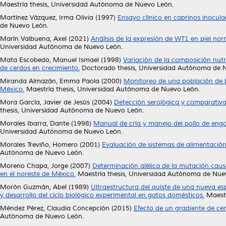
Maestría thesis, Universidad Autónoma de Nuevo León.
Martínez Vázquez, Irma Olivia
(1997)
Ensayo clínico en caprinos inoculad
de Nuevo León.
Marín Valbuena, Axel
(2021)
Análisis de la expresión de WT1 en piel nor
Universidad Autónoma de Nuevo León.
Mata Escobedo, Manuel Ismael
(1998)
Variación de la composición nutr
de cerdos en crecimiento.
Doctorado thesis, Universidad Autónoma de 
Miranda Almazán, Emma Paola
(2000)
Monitoreo de una población de b
México.
Maestría thesis, Universidad Autónoma de Nuevo León.
Mora García, Javier de Jesús
(2004)
Detección serológica y comparativa 
thesis, Universidad Autónoma de Nuevo León.
Morales Ibarra, Dante
(1998)
Manual de cría y manejo del pollo de engo
Universidad Autónoma de Nuevo León.
Morales Treviño, Homero
(2001)
Evaluación de sistemas de alimentación
Autónoma de Nuevo León.
Moreno Chapa, Jorge
(2007)
Determinación alélica de la mutación causa
en el noreste de México.
Maestría thesis, Universidad Autónoma de Nue
Morón Guzmán, Abel
(1989)
Ultraestructura del quiste de una nueva es
y desarrollo del ciclo biológico experimental en gatos domésticos.
Maestr
Méndez Pérez, Claudia Concepción
(2015)
Efecto de un gradiente de cen
Autónoma de Nuevo León.