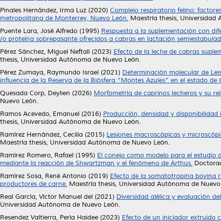
Pinales Hernández, Irma Luz
(2020)
Complejo respiratorio felino: factor
metropolitana de Monterrey, Nuevo León.
Maestría thesis, Universidad
Puente Lara, José Alfredo
(1995)
Respuesta a la suplementación con dife
/o proteína sobrepasante ofrecidos a cabras en lactación semiestabulad
Pérez Sánchez, Miguel Neftalí
(2023)
Efecto de la leche de cabras suple
thesis, Universidad Autónoma de Nuevo León.
Pérez Zumaya, Raymundo Israel
(2021)
Determinación molecular de Leis
influencia de la Reserva de la Biósfera “Montes Azules” en el estado de
Quesada Corp, Deylien
(2026)
Morfometría de caprinos lecheros y su re
Nuevo León.
Ramos Acevedo, Emanuel
(2016)
Producción, densidad y disponibilidad 
thesis, Universidad Autónoma de Nuevo León.
Ramírez Hernández, Cecilia
(2015)
Lesiones macroscópicas y microscópi
Maestría thesis, Universidad Autónoma de Nuevo León.
Ramírez Romero, Rafael
(1995)
El conejo como modelo para el estudio d
mediante la reacción de Shwartzman y el fenómeno de Arthus.
Doctorad
Ramírez Sosa, René Antonio
(2019)
Efecto de la somatotropina bovina r
productores de carne.
Maestría thesis, Universidad Autónoma de Nuevo
Real García, Víctor Manuel del
(2021)
Diversidad alélica y evaluación d
Universidad Autónoma de Nuevo León.
Resendez Valtierra, Perla Haidee
(2023)
Efecto de un iniciador extruido 