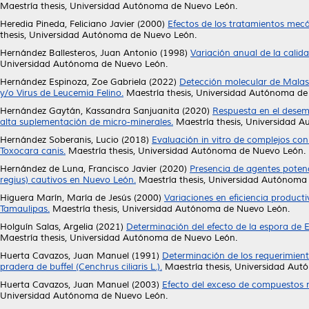
Maestría thesis, Universidad Autónoma de Nuevo León.
Heredia Pineda, Feliciano Javier
(2000)
Efectos de los tratamientos mecá
thesis, Universidad Autónoma de Nuevo León.
Hernández Ballesteros, Juan Antonio
(1998)
Variación anual de la calid
Universidad Autónoma de Nuevo León.
Hernández Espinoza, Zoe Gabriela
(2022)
Detección molecular de Malasse
y/o Virus de Leucemia Felino.
Maestría thesis, Universidad Autónoma de
Hernández Gaytán, Kassandra Sanjuanita
(2020)
Respuesta en el desem
alta suplementación de micro-minerales.
Maestría thesis, Universidad 
Hernández Soberanis, Lucio
(2018)
Evaluación in vitro de complejos co
Toxocara canis.
Maestría thesis, Universidad Autónoma de Nuevo León.
Hernández de Luna, Francisco Javier
(2020)
Presencia de agentes poten
regius) cautivos en Nuevo León.
Maestría thesis, Universidad Autónoma
Higuera Marín, María de Jesús
(2000)
Variaciones en eficiencia product
Tamaulipas.
Maestría thesis, Universidad Autónoma de Nuevo León.
Holguín Salas, Argelia
(2021)
Determinación del efecto de la espora de E
Maestría thesis, Universidad Autónoma de Nuevo León.
Huerta Cavazos, Juan Manuel
(1991)
Determinación de los requerimien
pradera de buffel (Cenchrus ciliaris L.).
Maestría thesis, Universidad Au
Huerta Cavazos, Juan Manuel
(2003)
Efecto del exceso de compuestos n
Universidad Autónoma de Nuevo León.