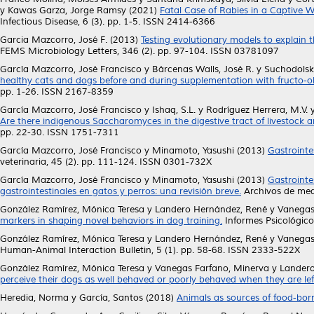
y
Kawas Garza, Jorge Ramsy
(2021)
Fatal Case of Rabies in a Captive 
Infectious Disease, 6 (3). pp. 1-5. ISSN 2414-6366
Garcia Mazcorro, José F.
(2013)
Testing evolutionary models to explain 
FEMS Microbiology Letters, 346 (2). pp. 97-104. ISSN 03781097
García Mazcorro, José Francisco
y
Bárcenas Walls, José R.
y
Suchodolski
healthy cats and dogs before and during supplementation with fructo-o
pp. 1-26. ISSN 2167-8359
García Mazcorro, José Francisco
y
Ishaq, S.L.
y
Rodríguez Herrera, M.V.
Are there indigenous Saccharomyces in the digestive tract of livestock ani
pp. 22-30. ISSN 1751-7311
García Mazcorro, José Francisco
y
Minamoto, Yasushi
(2013)
Gastrointe
veterinaria, 45 (2). pp. 111-124. ISSN 0301-732X
García Mazcorro, José Francisco
y
Minamoto, Yasushi
(2013)
Gastrointe
gastrointestinales en gatos y perros: una revisión breve.
Archivos de medi
González Ramírez, Mónica Teresa
y
Landero Hernández, René
y
Vanegas
markers in shaping novel behaviors in dog training.
Informes Psicológico
González Ramírez, Mónica Teresa
y
Landero Hernández, René
y
Vanegas
Human-Animal Interaction Bulletin, 5 (1). pp. 58-68. ISSN 2333-522X
González Ramírez, Mónica Teresa
y
Vanegas Farfano, Minerva
y
Landero
perceive their dogs as well behaved or poorly behaved when they are lef
Heredia, Norma
y
García, Santos
(2018)
Animals as sources of food-bor