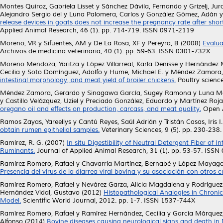
Montes Quiroz, Gabriela Lisset
y
Sánchez Dávila, Fernando
y
Grizelj, Jur
Alejandro Sergio del
y
Luna Palomera, Carlos
y
González Gómez, Adán
release devices in goats does not increase the pregnancy rate after shor
Applied Animal Research, 46 (1). pp. 714-719. ISSN 0971-2119
Moreno, VR
y
Sifuentes, AM
y
De La Rosa, XF
y
Pereyra, B
(2008)
Evalua
Archivos de medicina veterinaria, 40 (1). pp. 59-63. ISSN 0301-732X
Moreno Mendoza, Yaritza
y
López Villarreal, Karla Denisse
y
Hernández M
Cecilia
y
Soto Domínguez, Adolfo
y
Hume, Michael E.
y
Méndez Zamora,
intestinal morphology, and meat yield of broiler chickens.
Poultry scienc
Méndez Zamora, Gerardo
y
Sinagawa García, Sugey Ramona
y
Luna Ma
y
Castillo Velázquez, Uziel
y
Preciado González, Eduardo
y
Martínez Roja
oregano oil and effects on production, carcass, and meat quality.
Open A
Ramos Zayas, Yareellys
y
Cantú Reyes, Saúl Adrián
y
Tristán Casas, Iris I.
obtain rumen epithelial samples.
Veterinary Sciences, 9 (5). pp. 230-23
Ramírez, R. G.
(2007)
In situ Digestibility of Neutral Detergent Fiber o
Ruminants.
Journal of Applied Animal Research, 31 (1). pp. 53-57. ISS
Ramírez Romero, Rafael
y
Chavarría Martínez, Bernabé
y
López Mayagoi
Presencia del virus de la diarrea viral bovina y su asociación con otro
Ramírez Romero, Rafael
y
Nevárez Garza, Alicia Magdalena
y
Rodríguez 
Hernández Vidal, Gustavo
(2012)
Histopathological Analogies in Chroni
Model.
Scientific World Journal, 2012. pp. 1-7. ISSN 1537-744X
Ramírez Romero, Rafael
y
Ramírez Hernández, Cecilia
y
García Márquez,
Alfonso
(2014)
Bovine diseases causing neurological signs and death in 