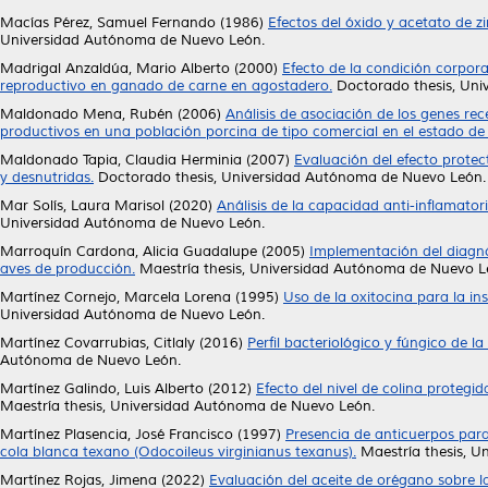
Macías Pérez, Samuel Fernando
(1986)
Efectos del óxido y acetato de 
Universidad Autónoma de Nuevo León.
Madrigal Anzaldúa, Mario Alberto
(2000)
Efecto de la condición corpora
reproductivo en ganado de carne en agostadero.
Doctorado thesis, Uni
Maldonado Mena, Rubén
(2006)
Análisis de asociación de los genes rec
productivos en una población porcina de tipo comercial en el estado d
Maldonado Tapia, Claudia Herminia
(2007)
Evaluación del efecto protect
y desnutridas.
Doctorado thesis, Universidad Autónoma de Nuevo León.
Mar Solís, Laura Marisol
(2020)
Análisis de la capacidad anti-inflamator
Universidad Autónoma de Nuevo León.
Marroquín Cardona, Alicia Guadalupe
(2005)
Implementación del diagn
aves de producción.
Maestría thesis, Universidad Autónoma de Nuevo L
Martínez Cornejo, Marcela Lorena
(1995)
Uso de la oxitocina para la ins
Universidad Autónoma de Nuevo León.
Martínez Covarrubias, Citlaly
(2016)
Perfil bacteriológico y fúngico de l
Autónoma de Nuevo León.
Martínez Galindo, Luis Alberto
(2012)
Efecto del nivel de colina protegi
Maestría thesis, Universidad Autónoma de Nuevo León.
Martínez Plasencia, José Francisco
(1997)
Presencia de anticuerpos par
cola blanca texano (Odocoileus virginianus texanus).
Maestría thesis, U
Martínez Rojas, Jimena
(2022)
Evaluación del aceite de orégano sobre l