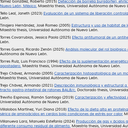
Tamez González, Roberto
(2015)
Detección de borrelia burgdorferi, ehrl
Nuevo León, México.
Maestría thesis, Universidad Autónoma de Nuevo 
Tello Leal, Janeth
(2023)
Evaluación de un sistema de liberación control
León.
Tinajero Hernández, José Romeo
(2005)
Estructura y uso de habitat de 
Maestría thesis, Universidad Autónoma de Nuevo León.
Torres Covarrubias, Jessica Paola
(2025)
Efecto antitumoral de un antih
León.
Torres Guerra, Ricardo Zenón
(2025)
Análisis molecular del rol biológic
Autónoma de Nuevo León.
Torres Ruíz, Luis Francisco
(1994)
Efecto de la suplementación energética
agostadero.
Maestría thesis, Universidad Autónoma de Nuevo León.
Trejo Chávez, Armando
(2005)
Caracterización histopatológica de un mo
Maestría thesis, Universidad Autónoma de Nuevo León.
Trejo Chávez, Armando
(2021)
Descripción inmunológica y estructural a 
tracto gastro-intestinal de ratones BALB/c.
Doctorado thesis, Universi
Treviño Espinosa, Ramón Santiago
(2019)
Caracterización y efectividad 
Universidad Autónoma de Nuevo León.
Villalobos Martínez, Yuri Diana
(2018)
Efecto de la dieta alta en proteín
sérica de aminoácidos en cerdos bajo condiciones de estrés por calor.
Ma
Villanueva Lara, Manuela Estefanía
(2024)
Producción de gas y ácidos gr
diferente consumo residual de alimento.
Maestría thesis, Universidad A