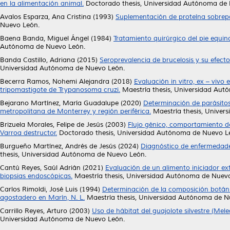
en la alimentación animal.
Doctorado thesis, Universidad Autónoma de
Avalos Esparza, Ana Cristina
(1993)
Suplementación de proteína sobrep
Nuevo León.
Baena Banda, Miguel Ángel
(1984)
Tratamiento quirúrgico del pie equin
Autónoma de Nuevo León.
Banda Castillo, Adriana
(2015)
Seroprevalencia de brucelosis y su efect
Universidad Autónoma de Nuevo León.
Becerra Ramos, Nohemi Alejandra
(2018)
Evaluación in vitro, ex – vivo
tripomastigote de Trypanosoma cruzi.
Maestría thesis, Universidad Au
Bejarano Martínez, María Guadalupe
(2020)
Determinación de parásitos 
metropolitana de Monterrey y región periférica.
Maestría thesis, Univer
Brizuela Morales, Felipe de Jesús
(2003)
Flujo génico, comportamiento de
Varroa destructor.
Doctorado thesis, Universidad Autónoma de Nuevo L
Burgueño Martínez, Andrés de Jesús
(2024)
Diagnóstico de enfermedades 
thesis, Universidad Autónoma de Nuevo León.
Cantú Reyes, Saúl Adrián
(2021)
Evaluación de un alimento iniciador ex
biopsias endoscópicas.
Maestría thesis, Universidad Autónoma de Nuev
Carlos Rimoldi, José Luis
(1994)
Determinación de la composición botánica
agostadero en Marín, N. L.
Maestría thesis, Universidad Autónoma de N
Carrillo Reyes, Arturo
(2003)
Uso de hábitat del guajolote silvestre (Me
Universidad Autónoma de Nuevo León.