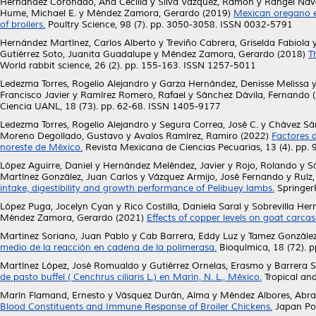
Hernández Coronado, Ana Cecilia
y
Silva Vázquez, Ramón
y
Rangel Nava
Hume, Michael E.
y
Méndez Zamora, Gerardo
(2019)
Mexican oregano es
of broilers.
Poultry Science, 98 (7). pp. 3050-3058. ISSN 0032-5791
Hernández Martínez, Carlos Alberto
y
Treviño Cabrera, Griselda Fabiola
Gutiérrez Soto, Juanita Guadalupe
y
Méndez Zamora, Gerardo
(2018)
T
World rabbit science, 26 (2). pp. 155-163. ISSN 1257-5011
Ledezma Torres, Rogelio Alejandro
y
Garza Hernández, Denisse Melissa
Francisco Javier
y
Ramírez Romero, Rafael
y
Sánchez Dávila, Fernando
(
Ciencia UANL, 18 (73). pp. 62-68. ISSN 1405-9177
Ledezma Torres, Rogelio Alejandro
y
Segura Correa, José C.
y
Chávez Sán
Moreno Degollado, Gustavo
y
Avalos Ramírez, Ramiro
(2022)
Factores d
noreste de México.
Revista Mexicana de Ciencias Pecuarias, 13 (4). pp
López Aguirre, Daniel
y
Hernández Meléndez, Javier
y
Rojo, Rolando
y
S
Martínez González, Juan Carlos
y
Vázquez Armijo, José Fernando
y
Ruíz
intake, digestibility and growth performance of Pelibuey lambs.
SpringerP
López Puga, Jocelyn Cyan
y
Rico Costilla, Daniela Saraí
y
Sobrevilla He
Méndez Zamora, Gerardo
(2021)
Effects of copper levels on goat carcas
Martinez Soriano, Juan Pablo
y
Cab Barrera, Eddy Luz
y
Tamez González
medio de la reacción en cadena de la polimerasa.
Bioquímica, 18 (72). p
Martínez López, José Romualdo
y
Gutiérrez Ornelas, Erasmo
y
Barrera S
de pasto buffel ( Cenchrus ciliaris L.) en Marín, N. L., México.
Tropical an
Marín Flamand, Ernesto
y
Vásquez Durán, Alma
y
Méndez Albores, Abr
Blood Constituents and Immune Response of Broiler Chickens.
Japan Pou