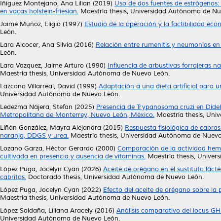
Iñiguez Montejano, Ana Lilian
(2019)
Uso de dos fuentes de estrógenos: b
en vacas holstein-friesian.
Maestría thesis, Universidad Autónoma de Nu
Jaime Muñoz, Eligio
(1997)
Estudio de la operación y la factibilidad ec
León.
Lara Alcocer, Ana Silvia
(2016)
Relación entre rumenitis y neumonías en
León.
Lara Vazquez, Jaime Arturo
(1990)
Influencia de arbustivas forrajeras n
Maestría thesis, Universidad Autónoma de Nuevo León.
Lazcano Villarreal, David
(1999)
Adaptación a una dieta artificial para 
Universidad Autónoma de Nuevo León.
Ledezma Nájera, Stefan
(2025)
Presencia de Trypanosoma cruzi en Didelp
Metropolitana de Monterrey, Nuevo León, México.
Maestría thesis, Uni
Liñán González, Mayra Alejandra
(2015)
Respuesta fisiológica de cabra
naranja, DDGS y urea.
Maestría thesis, Universidad Autónoma de Nuevo
Lozano Garza, Héctor Gerardo
(2000)
Comparación de la actividad hemo
cultivada en presencia y ausencia de vitaminas.
Maestría thesis, Unive
López Puga, Jocelyn Cyan
(2026)
Aceite de orégano en el sustituto láct
cabritos.
Doctorado thesis, Universidad Autónoma de Nuevo León.
López Puga, Jocelyn Cyan
(2022)
Efecto del aceite de orégano sobre la 
Maestría thesis, Universidad Autónoma de Nuevo León.
López Saldaña, Liliana Aracely
(2016)
Análisis comparativo del locus GH
Universidad Autónoma de Nuevo León.