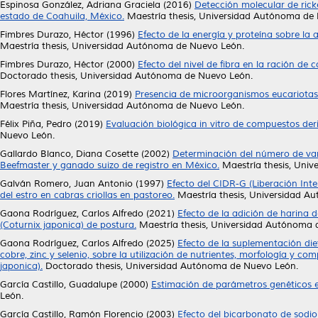
Espinosa González, Adriana Graciela
(2016)
Detección molecular de ricke
estado de Coahuila, México.
Maestría thesis, Universidad Autónoma de
Fimbres Durazo, Héctor
(1996)
Efecto de la energía y proteína sobre la
Maestría thesis, Universidad Autónoma de Nuevo León.
Fimbres Durazo, Héctor
(2000)
Efecto del nivel de fibra en la ración d
Doctorado thesis, Universidad Autónoma de Nuevo León.
Flores Martínez, Karina
(2019)
Presencia de microorganismos eucariotas
Maestría thesis, Universidad Autónoma de Nuevo León.
Félix Piña, Pedro
(2019)
Evaluación biológica in vitro de compuestos der
Nuevo León.
Gallardo Blanco, Diana Cosette
(2002)
Determinación del número de vari
Beefmaster y ganado suizo de registro en México.
Maestría thesis, Uni
Galván Romero, Juan Antonio
(1997)
Efecto del CIDR-G (Liberación Int
del estro en cabras criollas en pastoreo.
Maestría thesis, Universidad A
Gaona Rodríguez, Carlos Alfredo
(2021)
Efecto de la adición de harina 
(Coturnix japonica) de postura.
Maestría thesis, Universidad Autónoma 
Gaona Rodríguez, Carlos Alfredo
(2025)
Efecto de la suplementación die
cobre, zinc y selenio, sobre la utilización de nutrientes, morfología y c
japonica).
Doctorado thesis, Universidad Autónoma de Nuevo León.
García Castillo, Guadalupe
(2000)
Estimación de parámetros genéticos e
León.
García Castillo, Ramón Florencio
(2003)
Efecto del bicarbonato de sodio