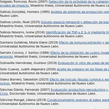
Salgado Troncoso, Rocío
(2007)
Detección de la actividad de la catepsin
prueba de impacto.
Maestría thesis, Universidad Autónoma de Nuevo L
Salinas González, Homero
(1995)
Análisis de sistemas de producción agr
Nuevo León.
Salinas Limón, Noel
(2025)
Estudio espacio-temporal y detección de bac
Maestría thesis, Universidad Autónoma de Nuevo León.
Salinas Navarro, Ivone
(2016)
Identificación de TNF-α E IL-4 mediante 
Maestría thesis, Universidad Autónoma de Nuevo León.
Santana Gutiérrez, María Elena
(2018)
Efecto de inmunocastración y sex
Universidad Autónoma de Nuevo León.
Serrato Corona, J. Santos
(1986)
Efecto de la utilización de cuatro nive
engorda.
Maestría thesis, Universidad Autónoma de Nuevo León.
Sobrevilla Hernández, Gustavo
(2018)
Evaluación in vitro de ureas de le
Soto Cuevas, Judith Alejandra
(2026)
Aceite de orégano en las fases de
Universidad Autónoma de Nuevo León.
Sáenz Barrera, Sebastian
(2023)
Efecto del inóculo (líquido ruminal o ex
ovinos.
Maestría thesis, Universidad Autónoma de Nuevo León.
Sánchez Dávila, Fernando
(2007)
Evaluación productiva-reproductiva y 
Croix.
Doctorado thesis, Universidad Autónoma de Nuevo León.
Sánchez Rangel, Liliana
(2019)
Condicionamiento aversivo al sabor para
Universidad Autónoma de Nuevo León.