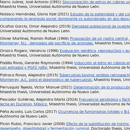
Narro Juárez, José Antonio
(1991)
Sincronización de estros en cabras us
Maestría thesis, Universidad Autónoma de Nuevo León.
Nolasco Hernández, Gloria Itzel
(2021)
Estudio de la paternidad y del 
comparando la jerarquía social: dominante vs subordinado en dos época
Ocañas García, Omar Alejandro
(2019)
Densidad poblacional de ocelote
Universidad Autónoma de Nuevo León.
Olivier Martínez, Ramón Rafael
(1966)
Proposición de un rastro central
Monterrey, N.L., derivados del sacrificio de animales.
Maestría thesis, U
Orozco Rogero, Venancio
(1996)
Evaluación genética, reproductiva y 
Maestría thesis, Universidad Autónoma de Nuevo León.
Padilla Rivas, Gerardo Raymundo
(1994)
Inducción al estro en cabras 
con estradiol y PGF2 (alfa).
Maestría thesis, Universidad Autónoma de N
Patraca Rosas, Alejandra
(2015)
Tuberculosis bovina: análisis retrospec
Monterrey, A.C. para el diagnóstico de tuberculosis.
Maestría thesis, Un
Perrusquía Tejeida, Víctor Manuel
(2021)
Determinación de la producción 
Maestría thesis, Universidad Autónoma de Nuevo León.
Pescador Gutiérrez, Alejandra María
(2024)
Frecuencia serológica y fact
leche en Durango, México.
Maestría thesis, Universidad Autónoma de N
Peña Acosta, Luis Carlos
(2017)
Ocurrencia de fumonisinas totales y fb1
Autónoma de Nuevo León.
Picón Rubio, Francisco Javier
(2008)
Efecto de la substitución de harina
desempeño, digestibilidad y fermentación ruminal.
Doctorado thesis, Un