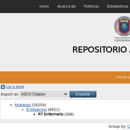
Inicio
Acerca de
Políticas
Estadísticas
REPOSITORIO
Iniciar 
Up a level
Export as
Materias
(18254)
R Medicina
(4821)
RT Enfermería
(266)
Group by:
C