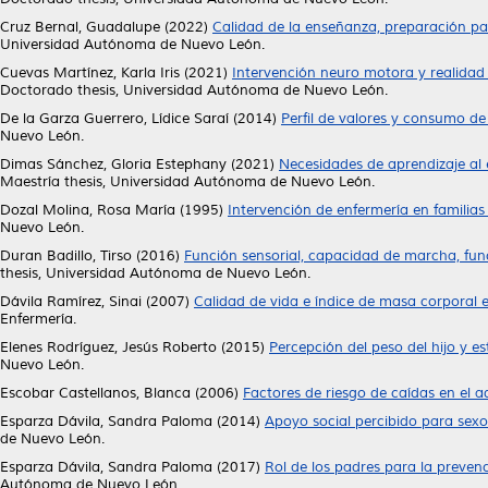
Cruz Bernal, Guadalupe
(2022)
Calidad de la enseñanza, preparación pa
Universidad Autónoma de Nuevo León.
Cuevas Martínez, Karla Iris
(2021)
Intervención neuro motora y realidad 
Doctorado thesis, Universidad Autónoma de Nuevo León.
De la Garza Guerrero, Lídice Saraí
(2014)
Perfil de valores y consumo de
Nuevo León.
Dimas Sánchez, Gloria Estephany
(2021)
Necesidades de aprendizaje al 
Maestría thesis, Universidad Autónoma de Nuevo León.
Dozal Molina, Rosa María
(1995)
Intervención de enfermería en familias
Nuevo León.
Duran Badillo, Tirso
(2016)
Función sensorial, capacidad de marcha, fun
thesis, Universidad Autónoma de Nuevo León.
Dávila Ramírez, Sinai
(2007)
Calidad de vida e índice de masa corporal 
Enfermería.
Elenes Rodríguez, Jesús Roberto
(2015)
Percepción del peso del hijo y es
Nuevo León.
Escobar Castellanos, Blanca
(2006)
Factores de riesgo de caídas en el a
Esparza Dávila, Sandra Paloma
(2014)
Apoyo social percibido para sexo 
de Nuevo León.
Esparza Dávila, Sandra Paloma
(2017)
Rol de los padres para la preven
Autónoma de Nuevo León.