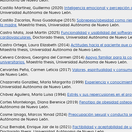
Autónoma de Nuevo León.
Castillo Martínez, Guillermo
(2020)
Inteligencia emocional y percepción 
Universidad Autónoma de Nuevo León.
Castillo Zacarías, Rosa Guadalupe
(2015)
Sobrepeso/obesidad como riesg
la madre.
Maestría thesis, Universidad Autónoma de Nuevo León.
Castro Mata, José Martín
(2025)
Funcionalidad y usabilidad del softwa
cardiovasculares.
Doctorado thesis, Universidad Autónoma de Nuevo Le
Castro Ortega, Laura Elizabeth
(2014)
Actitudes hacia el paciente que 
Maestría thesis, Universidad Autónoma de Nuevo León.
Celvera Córdova, Georgina del Carmen
(2014)
Apoyo familiar para la co
universitarios.
Maestría thesis, Universidad Autónoma de Nuevo León.
Cervantes Peña, Carmen Leticia
(2017)
Valores, espiritualidad y consum
de Nuevo León.
Chazarreta González, María Margarita
(1999)
Experiencia y conocimient
Universidad Autónoma de Nuevo León.
Chávez Aguilera, María Luisa
(1994)
Estrés y sus repercusiones en el pro
Cortes Montelongo, Diana Berenice
(2019)
Fenotipo de obesidad osteo
Autónoma de Nuevo León.
Cosme Iznaga, Marcos Yonad
(2024)
Preocupación sexual y conducta se
Autónoma de Nuevo León.
Cruz Bernabé, Enrique Jair de la
(2021)
Factibilidad y aceptabilidad de u
Doctorado thesis, Universidad Autónoma de Nuevo León.