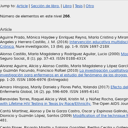
Jump to:
Article
|
Sección de libro.
|
Libro
|
Tesis
|
Otro
Número de elementos en este nivel
266
.
Article
Aguirre Prado, Mónica Haydee
y
Enríquez Reyna, María Cristina
y
Miram
Angeles
y
Herrera Castillo, J. M.
(2016)
Intervención educativa multidis
Crónica.
Nure investigación, 13 (84). pp. 1-9. ISSN 1697-218X
Alonso Castillo, María Magdalena
y
Rodríguez Aguilar, Lucio
(2000)
Mod
Seguro Social., 8 (1). pp. 37-43. ISSN 0188-431X
Alvarez Aguirre, Alicia
y
Alonso Castillo, María Magdalena
y
López Garcí
y
Guzmán Facundo, Francisco Rafael
(2010)
La investigación cualitativ
investigación para enfermeros en el estudio del fenómeno de las drogas
pp. 1-20. ISSN 1806-6976 (Entregado)
Amaro Hinojosa, Marily Daniela
y
Flores Peña, Yolanda
(2017)
Efecto del
Enfermería Global, 16 (2). pp. 596-609. ISSN 1695-6141
Benavides Torres, Raquel Alicia
y
Wall, Kristin M.
y
Núñez Rocha, Georgi
with Lifetime HIV Testing in Texas by Race/Ethnicity.
The Open AIDS Journ
Cantú Martínez, Alonso
y
De la Garza Castro, Oscar
y
Espinosa Galindo
Dionicio
y
Guzmán López, Santos
(2009)
Modification of the technique f
481.
Cerda Flores, Ricardo Martín
y
Salazar González, Bertha Cecilia
y
Galleg