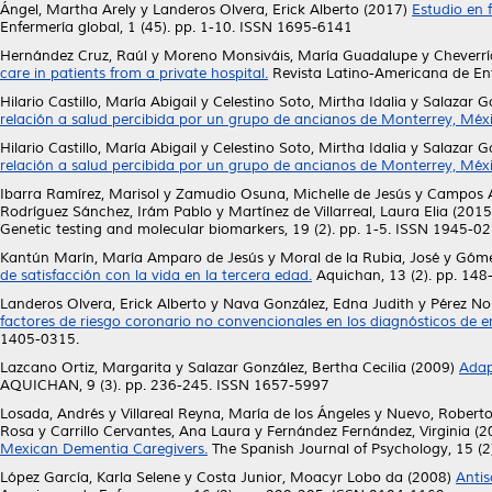
Ángel, Martha Arely
y
Landeros Olvera, Erick Alberto
(2017)
Estudio en 
Enfermería global, 1 (45). pp. 1-10. ISSN 1695-6141
Hernández Cruz, Raúl
y
Moreno Monsiváis, María Guadalupe
y
Cheverrí
care in patients from a private hospital.
Revista Latino-Americana de En
Hilario Castillo, María Abigail
y
Celestino Soto, Mirtha Idalia
y
Salazar Go
relación a salud percibida por un grupo de ancianos de Monterrey, Méxi
Hilario Castillo, María Abigail
y
Celestino Soto, Mirtha Idalia
y
Salazar Go
relación a salud percibida por un grupo de ancianos de Monterrey, Méxi
Ibarra Ramírez, Marisol
y
Zamudio Osuna, Michelle de Jesús
y
Campos A
Rodríguez Sánchez, Irám Pablo
y
Martínez de Villarreal, Laura Elia
(2015
Genetic testing and molecular biomarkers, 19 (2). pp. 1-5. ISSN 1945-0
Kantún Marín, María Amparo de Jesús
y
Moral de la Rubia, José
y
Góme
de satisfacción con la vida en la tercera edad.
Aquichan, 13 (2). pp. 14
Landeros Olvera, Erick Alberto
y
Nava González, Edna Judith
y
Pérez Nor
factores de riesgo coronario no convencionales en los diagnósticos de e
1405-0315.
Lazcano Ortiz, Margarita
y
Salazar González, Bertha Cecilia
(2009)
Adap
AQUICHAN, 9 (3). pp. 236-245. ISSN 1657-5997
Losada, Andrés
y
Villareal Reyna, María de los Ángeles
y
Nuevo, Robert
Rosa
y
Carrillo Cervantes, Ana Laura
y
Fernández Fernández, Virginia
(2
Mexican Dementia Caregivers.
The Spanish Journal of Psychology, 15 (
López García, Karla Selene
y
Costa Junior, Moacyr Lobo da
(2008)
Antis