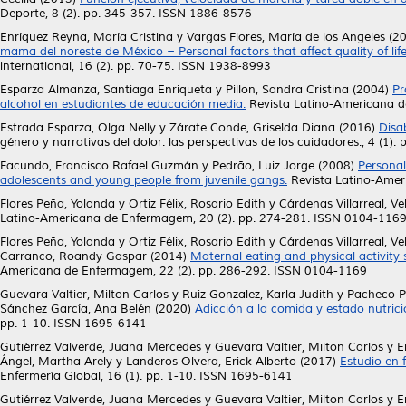
Deporte, 8 (2). pp. 345-357. ISSN 1886-8576
Enríquez Reyna, María Cristina
y
Vargas Flores, María de los Angeles
(2
mama del noreste de México = Personal factors that affect quality of li
international, 16 (2). pp. 70-75. ISSN 1938-8993
Esparza Almanza, Santiaga Enriqueta
y
Pillon, Sandra Cristina
(2004)
Pr
alcohol en estudiantes de educación media.
Revista Latino-Americana d
Estrada Esparza, Olga Nelly
y
Zárate Conde, Griselda Diana
(2016)
Disab
género y narrativas del dolor: las perspectivas de los cuidadores., 4 (1)
Facundo, Francisco Rafael Guzmán
y
Pedrão, Luiz Jorge
(2008)
Personal
adolescents and young people from juvenile gangs.
Revista Latino-Amer
Flores Peña, Yolanda
y
Ortiz Félix, Rosario Edith
y
Cárdenas Villarreal, Ve
Latino-Americana de Enfermagem, 20 (2). pp. 274-281. ISSN 0104-116
Flores Peña, Yolanda
y
Ortiz Félix, Rosario Edith
y
Cárdenas Villarreal, Ve
Carranco, Roandy Gaspar
(2014)
Maternal eating and physical activity st
Americana de Enfermagem, 22 (2). pp. 286-292. ISSN 0104-1169
Guevara Valtier, Milton Carlos
y
Ruiz Gonzalez, Karla Judith
y
Pacheco Pé
Sánchez García, Ana Belén
(2020)
Adicción a la comida y estado nutric
pp. 1-10. ISSN 1695-6141
Gutiérrez Valverde, Juana Mercedes
y
Guevara Valtier, Milton Carlos
y
E
Ángel, Martha Arely
y
Landeros Olvera, Erick Alberto
(2017)
Estudio en 
Enfermería Global, 16 (1). pp. 1-10. ISSN 1695-6141
Gutiérrez Valverde, Juana Mercedes
y
Guevara Valtier, Milton Carlos
y
E