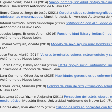
Higuera Sainz, José Luis
(2014)
Sueño, hambre, saciedad, antojo de alim
thesis, Universidad Autónoma de Nuevo León.
Ibarra Cázares, Jorge de Jesús
(2021)
Características sociodemográficas
adolescentes embarazadas.
Maestría thesis, Universidad Autónoma de 
Interial Guzmán, María Guadalupe
(2002)
Satisfacción con el cuidado de
Autónoma de Nuevo León.
Jacobo López, Brianda Anahí
(2016)
Funcionalidad física y limitación pa
Autónoma de Nuevo León.
Jiménez Vázquez, Vicente
(2018)
Modelo de sexo seguro para hombres q
León.
José Flores, Marilú
(2014)
Valores terminales, valores instrumentales y 
Autónoma de Nuevo León.
Juárez García, Dehisy Marisol
(2009)
Estrés, apoyo social, optimismo, 
Universidad Autónoma de Nuevo León.
Lara Carmona, Oliver Javier
(2025)
Habilidades gerenciales de enfermerí
Autónoma de Nuevo León.
Larrea Torres, Marisela
(2019)
Calidad del plan de alta y transición salu
Nuevo León.
Ledezma López, Yazmín Alejandra
(2011)
Percepción del estrés laboral,
medio básico.
Maestría thesis, Universidad Autónoma de Nuevo León/Fa
Linares Alejo, Irvin Alejandro
(2025)
Calidad de vida en pacientes con tr