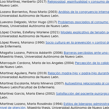
Loa Martínez, Heriberto
(2017)
Religiosidad, espiritualidad y consumo d
Nuevo León.
Lozano Barrientos, Rosa María
(2003)
Análisis de la congruencia intern
Universidad Autónoma de Nuevo León.
Luevano Delgado, Víctor Hugo
(2017)
Problemas asociados al consumo d
thesis, Universidad Autónoma de Nuevo León.
López Charles, Estefany Marlene
(2021)
Modelo explicativo de tensión 
Universidad Autónoma de Nuevo León.
López Rivera, Mariana
(1990)
Socio cultura en la prevención y control de
de Enfermería.
Magaña Lozano, Patricia Addarith
(2006)
Barreras percibidas ante una 
Maestría thesis, Universidad Autónoma de Nuevo León.
Marroquín Cardona, María de los Angeles
(2004)
Percepción de la calid
de Nuevo León.
Martínez Aguilera, Perla
(2019)
Relación madre-hijo y padre-hijo durant
Universidad Autónoma de Nuevo León.
Martínez Escalante, María Minerva
(2007)
Autoestima relacionada al co
Nuevo León/Facultad de Enfermería.
Martínez García, María Elena
(2002)
Satisfacción del paciente quirúrgic
León.
Martínez Lozano, María Rosalinda
(1994)
Estilos de liderazgo administ
nivel de atención.
Maestría thesis, Universidad Autónoma de Nuevo Leó