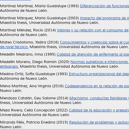
Martínez Martínez, María Guadalupe
(1993)
Diferenciación de funciones
Autónoma de Nuevo León.
Martínez Márquez, María Guadalupe
(2003)
Impacto del programa de ma
Maestría thesis, Universidad Autónoma de Nuevo León.
Martínez Méndez, Rocío
(2014)
Valores y su relación con el consumo de
Autónoma de Nuevo León.
Mateo Crisóstomo, Yadira
(2016)
Conocimientos y creencias sobre el cui
de nivel técnico.
Maestría thesis, Universidad Autónoma de Nuevo León.
Medellín Medrano, Irma
(1995)
Calidad de atención de enfermería al pac
Medellín Moreno, Diego Ramón
(2020)
Normas subjetivas e intenciones 
embarazo.
Maestría thesis, Universidad Autónoma de Nuevo León.
Medina Ortíz, Sofía Guadalupe
(1993)
Estructura organizacional del dep
Autónoma de Nuevo León.
Mena Martínez, Ana Virginia
(2016)
Codependencia en la relación de pa
Nuevo León.
Mendoza Catalán, Geu Salome
(2014)
Machismo, conductas familiares y
thesis, Universidad Autónoma de Nuevo León.
Meza Rivera, Celia Concepción
(2022)
Calidad de la educación y prepara
Universidad Autónoma de Nuevo León.
Miranda Félix, Patricia Enedina
(2015)
Resolución de problemas y autocu
Nuevo León.