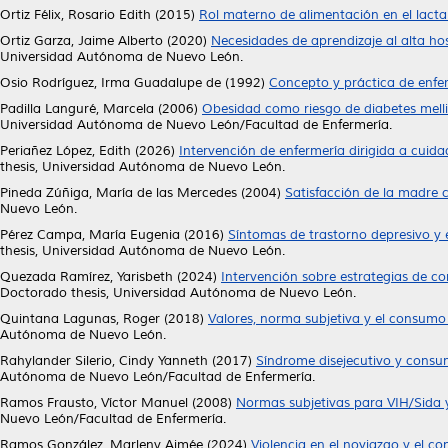
Ortiz Félix, Rosario Edith
(2015)
Rol materno de alimentación en el lacta
Ortiz Garza, Jaime Alberto
(2020)
Necesidades de aprendizaje al alta hos
Universidad Autónoma de Nuevo León.
Osio Rodríguez, Irma Guadalupe de
(1992)
Concepto y práctica de enfer
Padilla Languré, Marcela
(2006)
Obesidad como riesgo de diabetes mellit
Universidad Autónoma de Nuevo León/Facultad de Enfermería.
Periañez López, Edith
(2026)
Intervención de enfermería dirigida a cuid
thesis, Universidad Autónoma de Nuevo León.
Pineda Zúñiga, María de las Mercedes
(2004)
Satisfacción de la madre 
Nuevo León.
Pérez Campa, María Eugenia
(2016)
Síntomas de trastorno depresivo y e
thesis, Universidad Autónoma de Nuevo León.
Quezada Ramírez, Yarisbeth
(2024)
Intervención sobre estrategias de 
Doctorado thesis, Universidad Autónoma de Nuevo León.
Quintana Lagunas, Roger
(2018)
Valores, norma subjetiva y el consumo 
Autónoma de Nuevo León.
Rahylander Silerio, Cindy Yanneth
(2017)
Síndrome disejecutivo y consum
Autónoma de Nuevo León/Facultad de Enfermería.
Ramos Frausto, Víctor Manuel
(2008)
Normas subjetivas para VIH/Sida y
Nuevo León/Facultad de Enfermería.
Ramos González, Marleny Aimée
(2024)
Violencia en el noviazgo y el co