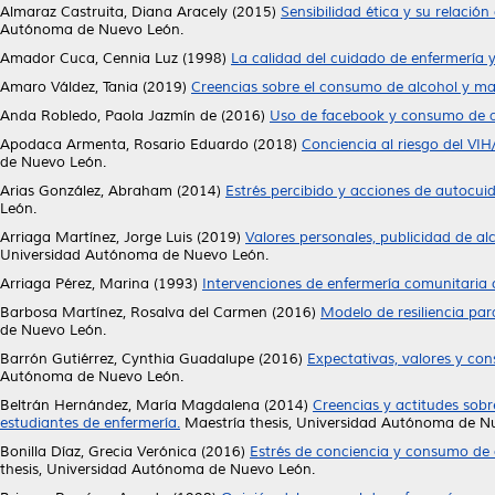
Almaraz Castruita, Diana Aracely
(2015)
Sensibilidad ética y su relació
Autónoma de Nuevo León.
Amador Cuca, Cennia Luz
(1998)
La calidad del cuidado de enfermería y 
Amaro Váldez, Tania
(2019)
Creencias sobre el consumo de alcohol y ma
Anda Robledo, Paola Jazmín de
(2016)
Uso de facebook y consumo de a
Apodaca Armenta, Rosario Eduardo
(2018)
Conciencia al riesgo del VI
de Nuevo León.
Arias González, Abraham
(2014)
Estrés percibido y acciones de autocui
León.
Arriaga Martínez, Jorge Luis
(2019)
Valores personales, publicidad de al
Universidad Autónoma de Nuevo León.
Arriaga Pérez, Marina
(1993)
Intervenciones de enfermería comunitaria co
Barbosa Martínez, Rosalva del Carmen
(2016)
Modelo de resiliencia pa
de Nuevo León.
Barrón Gutiérrez, Cynthia Guadalupe
(2016)
Expectativas, valores y co
Autónoma de Nuevo León.
Beltrán Hernández, María Magdalena
(2014)
Creencias y actitudes sobr
estudiantes de enfermería.
Maestría thesis, Universidad Autónoma de N
Bonilla Díaz, Grecia Verónica
(2016)
Estrés de conciencia y consumo de a
thesis, Universidad Autónoma de Nuevo León.