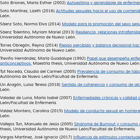
Soto Briones, María Esther
(2002)
Autoestima y aprendizaje de enfermer
Soto Martínez, Lizeth
(2016)
Actitudes sexuales hacia el uso de contenid
León.
Sáenz Soto, Norma Elva
(2014)
Modelo para la promoción del sexo segu
Sáenz Tolentino, Myriam Mariel
(2013)
Resiliencia, relaciones intrafami
Universidad Autónoma de Nuevo León.
Torres Obregón, Reyna
(2014)
Riesgo percibido y balance decisional ha
Universidad Autónoma de Nuevo León.
Treviño Hernández, María Guadalupe
(1992)
Papel que desempeña enferm
anticonceptivos.
Maestría thesis, Universidad Autónoma de Nuevo León
Tut Noceda, Claudia del Carmen
(2005)
Prevalencia de consumo de tabac
Autónoma de Nuevo León/Facultad de Enfermería.
Un Aragón, Luisa Teresa
(2018)
Sentido de coherencia y consumo de alco
León.
Valadez de Luna, María Isabel
(2007)
Enfermedades crónicas y calidad d
León/Facultad de Enfermería.
Valdez Montero, Carolina
(2015)
Modelo de conducta sexual en hombres
León.
Vallejos Tun, Manuela de Jesús
(2005)
Síndrome de Burnout y consumo de
thesis, Universidad Autónoma de Nuevo León/Facultad de Enfermería.
Vargas Martínez, José Ignacio
(2017)
Influencia de estímulos contextual