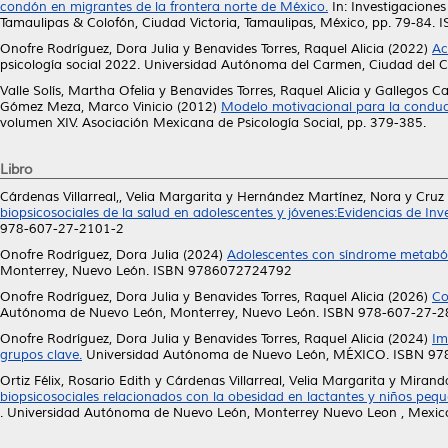
condón en migrantes de la frontera norte de México.
In: Investigaciones
Tamaulipas & Colofón, Ciudad Victoria, Tamaulipas, México, pp. 79-84
Onofre Rodríguez, Dora Julia
y
Benavides Torres, Raquel Alicia
(2022)
Ac
psicología social 2022. Universidad Autónoma del Carmen, Ciudad de
Valle Solís, Martha Ofelia
y
Benavides Torres, Raquel Alicia
y
Gallegos Ca
Gómez Meza, Marco Vinicio
(2012)
Modelo motivacional para la conduct
volumen XIV. Asociación Mexicana de Psicología Social, pp. 379-385.
Libro
Cárdenas Villarreal,, Velia Margarita
y
Hernández Martínez, Nora
y
Cruz
biopsicosociales de la salud en adolescentes y jóvenes:Evidencias de Inv
978-607-27-2101-2
Onofre Rodríguez, Dora Julia
(2024)
Adolescentes con síndrome metabóli
Monterrey, Nuevo León. ISBN 9786072724792
Onofre Rodríguez, Dora Julia
y
Benavides Torres, Raquel Alicia
(2026)
Co
Autónoma de Nuevo León, Monterrey, Nuevo León. ISBN 978-607-27-2
Onofre Rodríguez, Dora Julia
y
Benavides Torres, Raquel Alicia
(2024)
Im
grupos clave.
Universidad Autónoma de Nuevo León, MÉXICO. ISBN 9
Ortiz Félix, Rosario Edith
y
Cárdenas Villarreal, Velia Margarita
y
Miranda
biopsicosociales relacionados con la obesidad en lactantes y niños pequ
. Universidad Autónoma de Nuevo León, Monterrey Nuevo Leon , Mexi