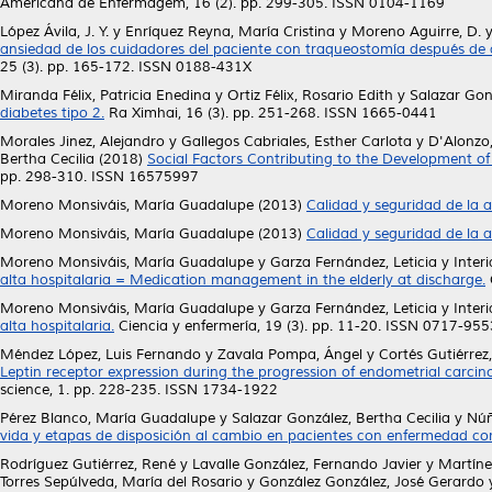
Americana de Enfermagem, 16 (2). pp. 299-305. ISSN 0104-1169
López Ávila, J. Y.
y
Enríquez Reyna, María Cristina
y
Moreno Aguirre, D.
ansiedad de los cuidadores del paciente con traqueostomía después de 
25 (3). pp. 165-172. ISSN 0188-431X
Miranda Félix, Patricia Enedina
y
Ortiz Félix, Rosario Edith
y
Salazar Gonz
diabetes tipo 2.
Ra Ximhai, 16 (3). pp. 251-268. ISSN 1665-0441
Morales Jinez, Alejandro
y
Gallegos Cabriales, Esther Carlota
y
D'Alonzo,
Bertha Cecilia
(2018)
Social Factors Contributing to the Development of A
pp. 298-310. ISSN 16575997
Moreno Monsiváis, María Guadalupe
(2013)
Calidad y seguridad de la a
Moreno Monsiváis, María Guadalupe
(2013)
Calidad y seguridad de la a
Moreno Monsiváis, María Guadalupe
y
Garza Fernández, Leticia
y
Inter
alta hospitalaria = Medication management in the elderly at discharge.
Moreno Monsiváis, María Guadalupe
y
Garza Fernández, Leticia
y
Inter
alta hospitalaria.
Ciencia y enfermería, 19 (3). pp. 11-20. ISSN 0717-955
Méndez López, Luis Fernando
y
Zavala Pompa, Ángel
y
Cortés Gutiérrez,
Leptin receptor expression during the progression of endometrial carcin
science, 1. pp. 228-235. ISSN 1734-1922
Pérez Blanco, María Guadalupe
y
Salazar González, Bertha Cecilia
y
Núñ
vida y etapas de disposición al cambio en pacientes con enfermedad co
Rodríguez Gutiérrez, René
y
Lavalle González, Fernando Javier
y
Martíne
Torres Sepúlveda, María del Rosario
y
González González, José Gerardo