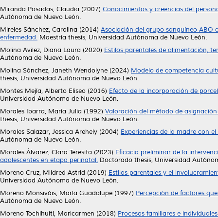
Miranda Posadas, Claudia
(2007)
Conocimientos y creencias del persona
Autónoma de Nuevo León.
Mireles Sánchez, Carolina
(2014)
Asociación del grupo sanguíneo ABO con
enfermedad.
Maestría thesis, Universidad Autónoma de Nuevo León.
Molina Avilez, Diana Laura
(2020)
Estilos parentales de alimentación, te
Autónoma de Nuevo León.
Molina Sánchez, Janeth Wendolyne
(2024)
Modelo de competencia cultu
thesis, Universidad Autónoma de Nuevo León.
Montes Mejía, Alberto Eliseo
(2016)
Efecto de la incorporación de porce
Universidad Autónoma de Nuevo León.
Morales Ibarra, María Julia
(1992)
Valoración del método de asignación 
thesis, Universidad Autónoma de Nuevo León.
Morales Salazar, Jessica Arehely
(2004)
Experiencias de la madre con el
Autónoma de Nuevo León.
Morales Álvarez, Clara Teresita
(2023)
Eficacia preliminar de la interve
adolescentes en etapa perinatal.
Doctorado thesis, Universidad Autóno
Moreno Cruz, Mildred Astrid
(2019)
Estilos parentales y el involucrami
Universidad Autónoma de Nuevo León.
Moreno Monsiváis, María Guadalupe
(1997)
Percepción de factores que 
Autónoma de Nuevo León.
Moreno Tochihuitl, Maricarmen
(2018)
Procesos familiares e individual