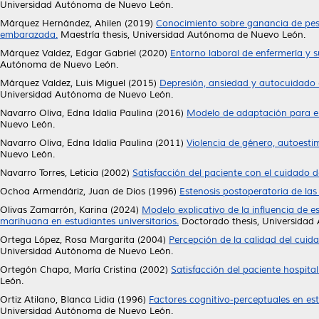
Universidad Autónoma de Nuevo León.
Márquez Hernández, Ahilen
(2019)
Conocimiento sobre ganancia de peso
embarazada.
Maestría thesis, Universidad Autónoma de Nuevo León.
Márquez Valdez, Edgar Gabriel
(2020)
Entorno laboral de enfermería y s
Autónoma de Nuevo León.
Márquez Valdez, Luis Miguel
(2015)
Depresión, ansiedad y autocuidado e
Universidad Autónoma de Nuevo León.
Navarro Oliva, Edna Idalia Paulina
(2016)
Modelo de adaptación para el
Nuevo León.
Navarro Oliva, Edna Idalia Paulina
(2011)
Violencia de género, autoest
Nuevo León.
Navarro Torres, Leticia
(2002)
Satisfacción del paciente con el cuidado d
Ochoa Armendáriz, Juan de Dios
(1996)
Estenosis postoperatoria de las v
Olivas Zamarrón, Karina
(2024)
Modelo explicativo de la influencia de 
marihuana en estudiantes universitarios.
Doctorado thesis, Universidad
Ortega López, Rosa Margarita
(2004)
Percepción de la calidad del cuid
Universidad Autónoma de Nuevo León.
Ortegón Chapa, María Cristina
(2002)
Satisfacción del paciente hospita
León.
Ortiz Atilano, Blanca Lidia
(1996)
Factores cognitivo-perceptuales en est
Universidad Autónoma de Nuevo León.