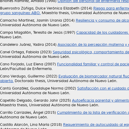
Briones Ramírez, Amada
(1998)
Opinión del personal de enfermería respe
Buenrostro Zúñiga, Dulce Verónica Elizabeth
(2014)
Riesgo para enferme
grupo sanguíneo ABO.
Maestría thesis, Universidad Autónoma de Nuev
Camacho Martínez, Jasmín Urania
(2014)
Resiliencia y consumo de alc
Universidad Autónoma de Nuevo León.
Campa Magallón, Teresita de Jesús
(1997)
Capacidad de los cuidadores
Nuevo León.
Candelero Juárez, Yadira
(2014)
Asociación de la percepción materna y es
Canel Ortega, Fabiola
(2023)
Seguridad psicológica, comportamiento de 
Universidad Autónoma de Nuevo León.
Cano Forjado, Luz Elena
(2007)
Funcionalidad familiar y control de pacie
León/Facultad de Enfermería.
Cano Verdugo, Guillermo
(2022)
Evaluación de biomarcador natural fluo
abierta.
Doctorado thesis, Universidad Autónoma de Nuevo León.
Cantú González, Guadalupe Norma
(2002)
Satisfacción con el cuidado 
Universidad Autónoma de Nuevo León.
Capetillo Delgado, Gerardo Jahir
(2025)
Autoeficacia parental y alimenta
Maestría thesis, Universidad Autónoma de Nuevo León.
Carrillo Carrizales, Ángel
(2015)
Cumplimiento de la lista de verificación 
Autónoma de Nuevo León.
Castillo Alarcón, Lina María
(2018)
Requerimiento de autocuidado al egre