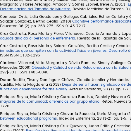
Margarita
y
Flores Aréchiga, Amador
y
Gómez Espinel, Irene A.
(2011)
E
Determinación del Tamaño de Muestra.
Revista Medicina de Torreón, 3 (3
Compeán Ortiz, Lidia Guadalupe
y
Gallegos Cabriales, Esther Carlota
y
Salazar González, Bertha Cecilia
(2010)
Cognitive performance associated
Educator, 36 (2). pp. 268-275. ISSN 0145-7217
Cruz Castruita, Rosa María
y
Flores Villanueva, Cesario Armando
y
Lope
agudas dirigido al personal de enfermería.
Revista de la Facultad de Salu
Cruz Castruita, Rosa María
y
Salazar González, Bertha Cecilia
y
Ceballo
inmediatas que compiten con la actividad física en jóvenes: Desarrollo 
ISSN ISSN 1132-1296
Cárdenas Villarreal, Velia Margarita
y
Dávila Ramírez, Sinai
y
Gallegos Ca
Mercedes
(2009)
Obesidad y Calidad de vida Relacionada con la Salud 
297|-301. ISSN 1405-0048
Duran Badillo, Tirso
y
Domínguez Chávez, Claudia Jennifer
y
Hernández C
Castillo, María Magdalena
(2018)
Dejar de ser o hacer: significado de 
functional dependence for the elderly.
Acta universitaria, 28 (1). pp. 1-
Enríquez Reyna, María Cristina
y
Carranza Bautista, Daniel
y
Navarro Or
mayores de la comunidad: diferencias por grupo etario.
Retos. Nuevas te
1726
Enríquez Reyna, María Cristina
y
Chavarría Sauceda, Karla Margarita
(2
between educational programs.
Index de Enfermería, 28 (1-2). pp. 1-5.
Enríquez Reyna, María Cristina
y
Cruz Quevedo, Juana Edith
y
Celestino
Cecilia
(2013)
Función ejecutiva, velocidad de marcha y tarea doble en