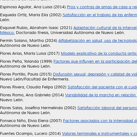
Espinosa Aguilar, Ana Luisa
(2014)
Pros y contras de amas de casa a rea
Esqueda Ortíz, María Elia
(2002)
Satisfacción en el trabajo de las enferm
León.
Esquivel Rubio, Abraham Isaac
(2021)
Adaptación cultural de la inter
México.
Doctorado thesis, Universidad Autónoma de Nuevo León.
Fermín Solano, Martha
(2024)
Alfabetización en salud, uso de tecnologí
Autónoma de Nuevo León.
Flores Arias, María Luisa
(2017)
Modelo explicativo de la conducta antic
Flores Peña, Yolanda
(1999)
Factores que influyen en la participación de
Autónoma de Nuevo León.
Flores Portillo, Paula
(2015)
Disfunsión sexual, depresión y calidad de vi
Nuevo León/Facultad de Enfermería.
Flores Rivera, Claudia Felipa
(2002)
Satisfacción del paciente con el cui
Flores Romo, Ana Gabriela
(2014)
Variabilidad de la marcha en relación 
Nuevo León.
Flores Salas, Josefina Hermelinda
(2002)
Satisfacción laboral del persona
Autónoma de Nuevo León.
Fonseca Niño, Elvia Elena
(2007)
Factores asociados con la intensidad de
Autónoma de Nuevo León.
Fuentes Ocampo, Lucero
(2014)
Valores terminales e instrumentales y 