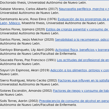
Doctorado thesis, Universidad Autónoma de Nuevo León.
Salazar Moreno, Carlos Alberto
(2017)
Neuropatía periférica, marcha y r
Universidad Autónoma de Nuevo León.
Santamaría Acurio, Rosa Elina
(1976)
Evaluación de los programas de 
León, México.
Maestría thesis, Universidad Autónoma de Nuevo León.
Santos Flores, Izamara
(2020)
Estilos de crianza parental y consumo de 
Universidad Autónoma de Nuevo León.
Santos Flores, Jesús Melchor
(2020)
Sensibilidad a la recompensa, adicc
Autónoma de Nuevo León.
Santoyo Blanqueto, Lily Abril
(2005)
Actividad física, beneficios y barr
Autónoma de Nuevo León/Facultad de Enfermería.
Sauceda Flores, Paz Francisco
(1991)
Las actitudes del profesional de en
Autónoma de Nuevo León.
Sayuri Un Espinosa, Akari
(2019)
Adicción a los alimentos, antojos y co
Nuevo León.
Sierra Rodríguez, María Cecilia
(2002)
Factores que influyen en la satis
Universidad Autónoma de Nuevo León.
Solares Escandón, Amanda
(2002)
Factores de riesgo y consumo de tab
de Nuevo León.
Solís Torres, Aarón
(2002)
Prevalecencia de consumo de alcohol en person
Autónoma de Nuevo León/Facultad de Enfermería.