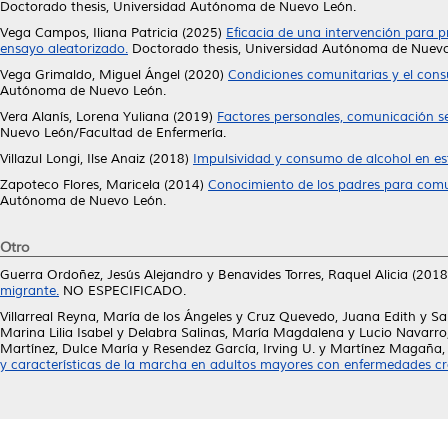
Doctorado thesis, Universidad Autónoma de Nuevo León.
Vega Campos, Iliana Patricia
(2025)
Eficacia de una intervención para 
ensayo aleatorizado.
Doctorado thesis, Universidad Autónoma de Nuevo
Vega Grimaldo, Miguel Ángel
(2020)
Condiciones comunitarias y el con
Autónoma de Nuevo León.
Vera Alanís, Lorena Yuliana
(2019)
Factores personales, comunicación s
Nuevo León/Facultad de Enfermería.
Villazul Longi, Ilse Anaiz
(2018)
Impulsividad y consumo de alcohol en es
Zapoteco Flores, Maricela
(2014)
Conocimiento de los padres para comun
Autónoma de Nuevo León.
Otro
Guerra Ordoñez, Jesús Alejandro
y
Benavides Torres, Raquel Alicia
(2018
migrante.
NO ESPECIFICADO.
Villarreal Reyna, María de los Ángeles
y
Cruz Quevedo, Juana Edith
y
Sa
Marina Lilia Isabel
y
Delabra Salinas, María Magdalena
y
Lucio Navarro
Martínez, Dulce María
y
Resendez García, Irving U.
y
Martínez Magaña, 
y características de la marcha en adultos mayores con enfermedades cr