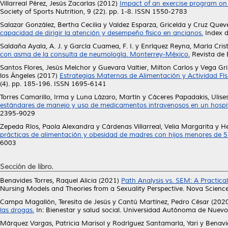
Villarreal Pérez, Jesús Zacarías
(2012)
Impact of an exercise program on a
Society of Sports Nutrition, 9 (22). pp. 1-8. ISSN 1550-2783
Salazar González, Bertha Cecilia
y
Valdez Esparza, Gricelda
y
Cruz Queve
capacidad de dirigir la atención y desempeño físico en ancianos.
Index d
Saldaña Ayala, A. J.
y
García Cuamea, F. I.
y
Enríquez Reyna, María Cris
con asma de la consulta de neumología. Monterrey-México.
Revista de 
Santos Flores, Jesús Melchor
y
Guevara Valtier, Milton Carlos
y
Vega Gri
los Ángeles
(2017)
Estrategias Maternas de Alimentación y Actividad Físic
(4). pp. 185-196. ISSN 1695-6141
Torres Camarillo, Irma
y
Luna Lázaro, Martín
y
Cáceres Papadakis, Ulise
estándares de manejo y uso de medicamentos intravenosos en un hospit
2395-9029
Zepeda Ríos, Paola Alexandra
y
Cárdenas Villarreal, Velia Margarita
y
He
prácticas de alimentación y obesidad de madres con hijos menores de 5
6003
Sección de libro.
Benavides Torres, Raquel Alicia
(2021)
Path Analysis vs. SEM: A Practic
Nursing Models and Theories from a Sexuality Perspective. Nova Scien
Campa Magallón, Teresita de Jesús
y
Cantú Martínez, Pedro César
(202
las drogas.
In: Bienestar y salud social. Universidad Autónoma de Nuev
Márquez Vargas, Patricia Marisol
y
Rodríguez Santamaría, Yari
y
Benavid