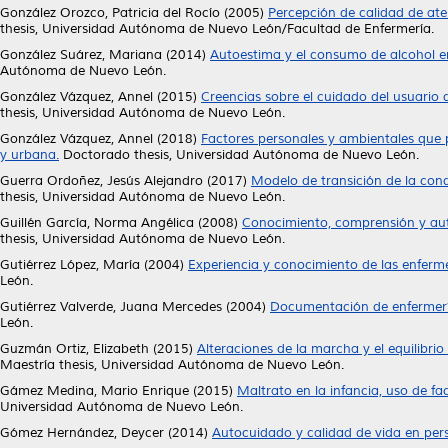
González Orozco, Patricia del Rocío
(2005)
Percepción de calidad de ate
thesis, Universidad Autónoma de Nuevo León/Facultad de Enfermería.
González Suárez, Mariana
(2014)
Autoestima y el consumo de alcohol en
Autónoma de Nuevo León.
González Vázquez, Annel
(2015)
Creencias sobre el cuidado del usuario
thesis, Universidad Autónoma de Nuevo León.
González Vázquez, Annel
(2018)
Factores personales y ambientales que 
y urbana.
Doctorado thesis, Universidad Autónoma de Nuevo León.
Guerra Ordoñez, Jesús Alejandro
(2017)
Modelo de transición de la con
thesis, Universidad Autónoma de Nuevo León.
Guillén García, Norma Angélica
(2008)
Conocimiento, comprensión y auto
thesis, Universidad Autónoma de Nuevo León.
Gutiérrez López, María
(2004)
Experiencia y conocimiento de las enferm
León.
Gutiérrez Valverde, Juana Mercedes
(2004)
Documentación de enfermería
León.
Guzmán Ortiz, Elizabeth
(2015)
Alteraciones de la marcha y el equilibrio
Maestría thesis, Universidad Autónoma de Nuevo León.
Gámez Medina, Mario Enrique
(2015)
Maltrato en la infancia, uso de f
Universidad Autónoma de Nuevo León.
Gómez Hernández, Deycer
(2014)
Autocuidado y calidad de vida en per