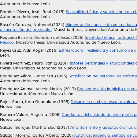
Autónoma de Nuevo León.
Ramírez Olvera, Jesús Raúl
(2015)
Sensibilidad ética y su relación con 
Autónoma de Nuevo León.
Rascón Caraveo, Natanael
(2024)
Alimentación consciente en la crianza
alimentación del preescolar.
Maestría thesis, Universidad Autónoma de 
Requena Estrella, Jhonatan del Jesús
(2025)
Identidad étnica, autogesti
México.
Maestría thesis, Universidad Autónoma de Nuevo León.
Reyes Cruz, Aldri Roger
(2016)
Estrés laboral, resiliencia y consumo de a
León.
Rivera Martínez, Pedro Iván
(2020)
Factores personales y situacionales 
thesis, Universidad Autónoma de Nuevo León.
Rodríguez Alfaro, Juana Ma.
(1995)
Satisfacción del personal de enferme
Autónoma de Nuevo León.
Rodríguez Amaya, Valeria Nallely
(2017)
Racionamiento implícito del cui
Universidad Autónoma de Nuevo León.
Rojas Garza, Irma Guadalupe
(1995)
Desarrollo en el pre-escolar valorad
Nuevo León.
Romero Valdez, Angelina
(2006)
Conductas del cuidado de enfermería per
Nuevo León.
Salazar Barajas, Martha Elba
(2017)
Afrontamiento y adaptación: hacia 
Salazar Moreno, Carlos Alberto
(2020)
Autotrascendencia, sentido de c