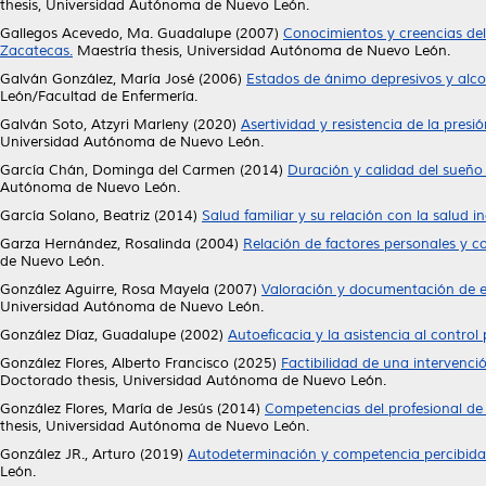
thesis, Universidad Autónoma de Nuevo León.
Gallegos Acevedo, Ma. Guadalupe
(2007)
Conocimientos y creencias del
Zacatecas.
Maestría thesis, Universidad Autónoma de Nuevo León.
Galván González, María José
(2006)
Estados de ánimo depresivos y alco
León/Facultad de Enfermería.
Galván Soto, Atzyri Marleny
(2020)
Asertividad y resistencia de la pres
Universidad Autónoma de Nuevo León.
García Chán, Dominga del Carmen
(2014)
Duración y calidad del sueño
Autónoma de Nuevo León.
García Solano, Beatriz
(2014)
Salud familiar y su relación con la salud in
Garza Hernández, Rosalinda
(2004)
Relación de factores personales y co
de Nuevo León.
González Aguirre, Rosa Mayela
(2007)
Valoración y documentación de en
Universidad Autónoma de Nuevo León.
González Díaz, Guadalupe
(2002)
Autoeficacia y la asistencia al control 
González Flores, Alberto Francisco
(2025)
Factibilidad de una intervenci
Doctorado thesis, Universidad Autónoma de Nuevo León.
González Flores, María de Jesús
(2014)
Competencias del profesional de
thesis, Universidad Autónoma de Nuevo León.
González JR., Arturo
(2019)
Autodeterminación y competencia percibida 
León.