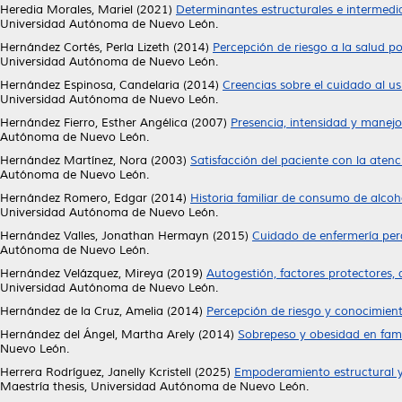
Heredia Morales, Mariel
(2021)
Determinantes estructurales e intermedia
Universidad Autónoma de Nuevo León.
Hernández Cortés, Perla Lizeth
(2014)
Percepción de riesgo a la salud po
Universidad Autónoma de Nuevo León.
Hernández Espinosa, Candelaria
(2014)
Creencias sobre el cuidado al u
Universidad Autónoma de Nuevo León.
Hernández Fierro, Esther Angélica
(2007)
Presencia, intensidad y manejo
Autónoma de Nuevo León.
Hernández Martínez, Nora
(2003)
Satisfacción del paciente con la aten
Autónoma de Nuevo León.
Hernández Romero, Edgar
(2014)
Historia familiar de consumo de alcoh
Universidad Autónoma de Nuevo León.
Hernández Valles, Jonathan Hermayn
(2015)
Cuidado de enfermería perd
Autónoma de Nuevo León.
Hernández Velázquez, Mireya
(2019)
Autogestión, factores protectores, 
Universidad Autónoma de Nuevo León.
Hernández de la Cruz, Amelia
(2014)
Percepción de riesgo y conocimien
Hernández del Ángel, Martha Arely
(2014)
Sobrepeso y obesidad en famil
Nuevo León.
Herrera Rodríguez, Janelly Kcristell
(2025)
Empoderamiento estructural y 
Maestría thesis, Universidad Autónoma de Nuevo León.