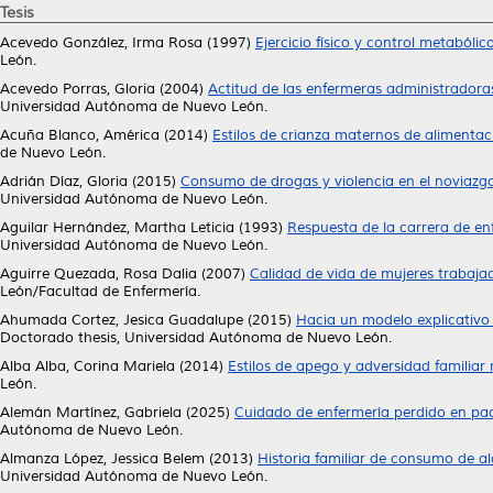
Tesis
Acevedo González, Irma Rosa
(1997)
Ejercicio físico y control metabóli
León.
Acevedo Porras, Gloria
(2004)
Actitud de las enfermeras administradoras
Universidad Autónoma de Nuevo León.
Acuña Blanco, América
(2014)
Estilos de crianza maternos de alimentac
de Nuevo León.
Adrián Díaz, Gloria
(2015)
Consumo de drogas y violencia en el noviazg
Universidad Autónoma de Nuevo León.
Aguilar Hernández, Martha Leticia
(1993)
Respuesta de la carrera de en
Universidad Autónoma de Nuevo León.
Aguirre Quezada, Rosa Dalia
(2007)
Calidad de vida de mujeres trabajad
León/Facultad de Enfermería.
Ahumada Cortez, Jesica Guadalupe
(2015)
Hacia un modelo explicativo 
Doctorado thesis, Universidad Autónoma de Nuevo León.
Alba Alba, Corina Mariela
(2014)
Estilos de apego y adversidad familiar 
León.
Alemán Martínez, Gabriela
(2025)
Cuidado de enfermería perdido en paci
Autónoma de Nuevo León.
Almanza López, Jessica Belem
(2013)
Historia familiar de consumo de a
Universidad Autónoma de Nuevo León.