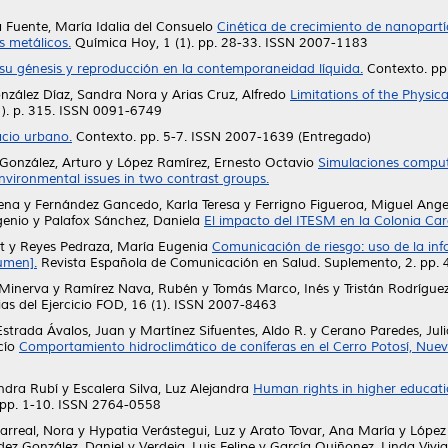
 Fuente, María Idalia del Consuelo
Cinética de crecimiento de nanopart
s metálicos.
Química Hoy, 1 (1). pp. 28-33. ISSN 2007-1183
 su génesis y reproducción en la contemporaneidad líquida.
Contexto. pp
nzález Díaz, Sandra Nora
y
Arias Cruz, Alfredo
Limitations of the Physica
1). p. 315. ISSN 0091-6749
acio urbano.
Contexto. pp. 5-7. ISSN 2007-1639 (Entregado)
González, Arturo
y
López Ramírez, Ernesto Octavio
Simulaciones comput
vironmental issues in two contrast groups.
lena
y
Fernández Gancedo, Karla Teresa
y
Ferrigno Figueroa, Miguel Ange
genio
y
Palafox Sánchez, Daniela
El impacto del ITESM en la Colonia Car
t
y
Reyes Pedraza, María Eugenia
Comunicación de riesgo: uso de la in
umen].
Revista Española de Comunicación en Salud. Suplemento, 2. pp.
 Minerva
y
Ramírez Nava, Rubén
y
Tomás Marco, Inés
y
Tristán Rodrígue
as del Ejercicio FOD, 16 (1). ISSN 2007-8463
Estrada Ávalos, Juan
y
Martínez Sifuentes, Aldo R.
y
Cerano Paredes, Jul
cío
Comportamiento hidroclimático de coníferas en el Cerro Potosí, Nue
ndra Rubí
y
Escalera Silva, Luz Alejandra
Human rights in higher educatio
. pp. 1-10. ISSN 2764-0558
larreal, Nora
y
Hypatia Verástegui, Luz
y
Arato Tovar, Ana María
y
López
ez González, Daniel
y
Verdeja, Luis Felipe
y
García Quiñonez, Linda Vivi