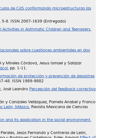
ículas de CdS conformando microestructuras las
. 5-8. ISSN 2007-1639 (Entregado)
l Activities in Asthmatic Children and Teenagers.
acionales sobre cuestiones ambientales en dos
l
y
Mireles Córdova, Jesus Ismael
y
Salazar
acol.
pp. 1-11.
formación de protección y prevención de desastres
 47-48. ISSN 1989-9882
z, José Leandro
Percepción del feedback correctivo
ián
y
Canizales Velázquez, Pamela Anabel
y
Franco
vo León, México.
Revista Mexicana de Ciencias
n and its application in the social environment.
 Perales, Jesús Fernando
y
Contreras de León,
ana
y
Rodríguez Castellanos, Edén Amaral
Effect of