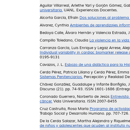
Aguilar Villarreal, Arlethe Yarí
y
Gorjón Gómez, Gabr
universitaria.
UANL. Experiencias Docentes.
Alcorta García, Efraín
Dos soluciones al problema 
Alvarez, Cynthia
Ambientes de aprendizajes inform
Bedoya Calle, Álvaro Hernán
y
Valencia Estrada, 
Campillo Toledano, Claudia
La violencia en la vida
Carranza García, Luis Enrique
y
Legaz Arrese, Ale
Individual variability in cardiac biomarker release 
0195-9131
Cavazos, J. L.
Esbozo de una didáctica para la Hist
Cerda Pérez, Patricia Liliana
y
Cerda Pérez, Emma
Sistemas Penitenciarios.
Percepción y Realidad Del
Chávez González, Guadalupe
y
Infante Bonfiglio, 
Discurso (21). pp. 74-93. ISSN 1601-1686 (Entreg
Coronado Guerrero, Norberto de Jesús
Entrevista
cáncer.
Vida Universitaria. ISSN 2007-8455
Cruz Castruita, Rosa María
Programa de actividad
Trabajo Social y Desarrollo Humano. pp. 707-726.
De la Cerda Salazar, Martha Alejandra
y
Riquelme
de niños y adolescentes que acuden al instituto 