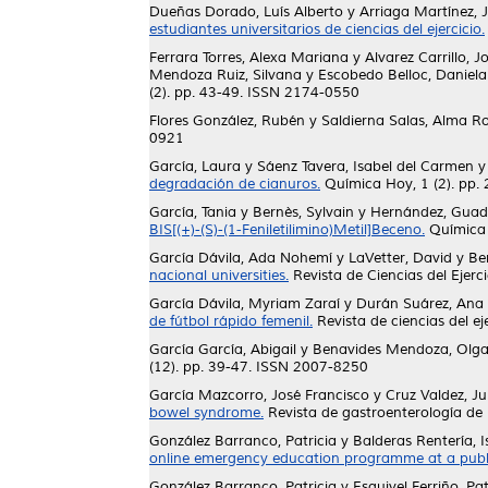
Dueñas Dorado, Luís Alberto
y
Arriaga Martínez, 
estudiantes universitarios de ciencias del ejercicio.
Ferrara Torres, Alexa Mariana
y
Alvarez Carrillo, J
Mendoza Ruiz, Silvana
y
Escobedo Belloc, Daniela
(2). pp. 43-49. ISSN 2174-0550
Flores González, Rubén
y
Saldierna Salas, Alma R
0921
García, Laura
y
Sáenz Tavera, Isabel del Carmen
degradación de cianuros.
Química Hoy, 1 (2). pp.
García, Tania
y
Bernès, Sylvain
y
Hernández, Guad
BIS[(+)-(S)-(1-Feniletilimino)Metil]Beceno.
Química 
García Dávila, Ada Nohemí
y
LaVetter, David
y
Be
nacional universities.
Revista de Ciencias del Ejerc
García Dávila, Myriam Zaraí
y
Durán Suárez, Ana
de fútbol rápido femenil.
Revista de ciencias del ej
García García, Abigail
y
Benavides Mendoza, Olga
(12). pp. 39-47. ISSN 2007-8250
García Mazcorro, José Francisco
y
Cruz Valdez, Ju
bowel syndrome.
Revista de gastroenterología de
González Barranco, Patricia
y
Balderas Rentería, I
online emergency education programme at a public
González Barranco, Patricia
y
Esquivel Ferriño, Pat