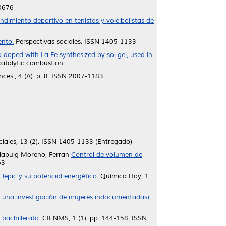
-0676
ndimiento deportivo en tenistas y voleibolistas de
ento.
Perspectivas sociales. ISSN 1405-1133
a doped with La Fe synthesized by sol gel, used in
catalytic combustion.
ces., 4 (A). p. 8. ISSN 2007-1183
ciales, 13 (2). ISSN 1405-1133 (Entregado)
labuig Moreno, Ferran
Control de volumen de
63
 Tepic y su potencial energético.
Química Hoy, 1
 una investigación de mujeres indocumentadas).
bachillerato.
CIENMS, 1 (1). pp. 144-158. ISSN