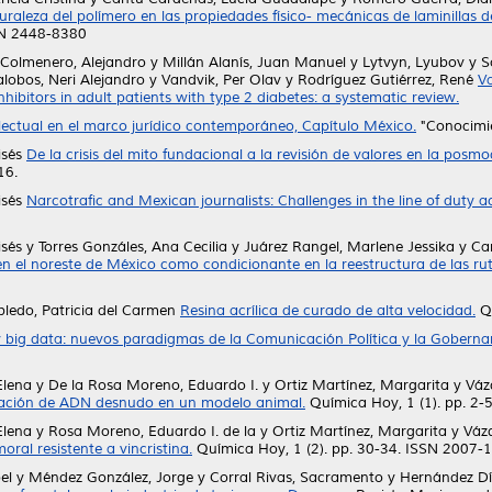
uraleza del polímero en las propiedades físico- mecánicas de laminillas d
SSN 2448-8380
 Colmenero, Alejandro
y
Millán Alanís, Juan Manuel
y
Lytvyn, Lyubov
y
S
lalobos, Neri Alejandro
y
Vandvik, Per Olav
y
Rodríguez Gutiérrez, René
Va
hibitors in adult patients with type 2 diabetes: a systematic review.
lectual en el marco jurídico contemporáneo, Capítulo México.
"Conocimie
isés
De la crisis del mito fundacional a la revisión de valores en la posm
16.
isés
Narcotrafic and Mexican journalists: Challenges in the line of duty ac
isés
y
Torres Gonzáles, Ana Cecilia
y
Juárez Rangel, Marlene Jessika
y
Ca
n el noreste de México como condicionante en la reestructura de las ruti
edo, Patricia del Carmen
Resina acrílica de curado de alta velocidad.
Qu
al y big data: nuevos paradigmas de la Comunicación Política y la Gobernan
Elena
y
De la Rosa Moreno, Eduardo I.
y
Ortiz Martínez, Margarita
y
Váz
lación de ADN desnudo en un modelo animal.
Química Hoy, 1 (1). pp. 2-
Elena
y
Rosa Moreno, Eduardo I. de la
y
Ortiz Martínez, Margarita
y
Váz
ral resistente a vincristina.
Química Hoy, 1 (2). pp. 30-34. ISSN 2007-
el
y
Méndez González, Jorge
y
Corral Rivas, Sacramento
y
Hernández Dí