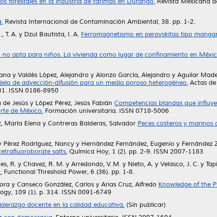
os forestales en la industria de tarimas en Durango.
Revista Mexicana de 
.
Revista Internacional de Contaminación Ambiental, 38. pp. 1-2.
 T. A.
y
Dzul Bautista, I. A.
Ferromagnetismo en perovskitas tipo mangani
no apta para niños. La vivienda como lugar de confinamiento en Méxic
xana
y
Valdés López, Alejandro
y
Alonzo García, Alejandro
y
Aguilar Made
elo de advección-difusión para un medio poroso heterogéneo.
Actas de 
81. ISSN 0186-8950
 de Jesús
y
López Pérez, Jesús Fabián
Competencias blandas que influyen
orte de México.
Formación universitaria. ISSN 0718-5006
, María Elena
y
Contreras Balderas, Salvador
Peces costeros y marinos 
y
Pérez Rodríguez, Nancy
y
Hernández Fernández, Eugenio
y
Fernández 
etrafluoroborate salts.
Química Hoy, 1 (2). pp. 2-9. ISSN 2007-1183
s, R.
y
Chavez, R. M.
y
Arredondo, V. M.
y
Nieto, A.
y
Velasco, J. C.
y
Tapi
.
Functional Threshold Power, 6 (36). pp. 1-8.
ora
y
Canseco González, Carlos
y
Arias Cruz, Alfredo
Knowledge of the P
logy, 109 (1). p. 314. ISSN 0091-6749
 liderazgo docente en la calidad educativa.
(Sin publicar)