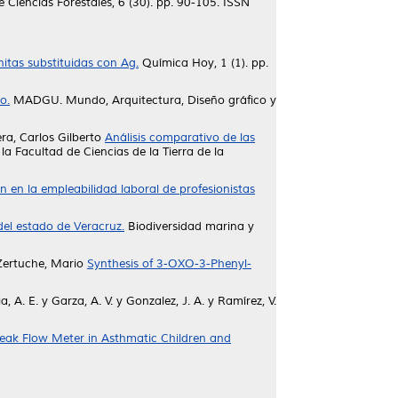
Ciencias Forestales, 6 (30). pp. 90-105. ISSN
tas substituidas con Ag.
Química Hoy, 1 (1). pp.
o.
MADGU. Mundo, Arquitectura, Diseño gráfico y
ra, Carlos Gilberto
Análisis comparativo de las
la Facultad de Ciencias de la Tierra de la
 en la empleabilidad laboral de profesionistas
del estado de Veracruz.
Biodiversidad marina y
Zertuche, Mario
Synthesis of 3-OXO-3-Phenyl-
a, A. E.
y
Garza, A. V.
y
Gonzalez, J. A.
y
Ramírez, V.
eak Flow Meter in Asthmatic Children and