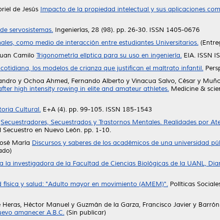
iel de Jesús
Impacto de la propiedad intelectual y sus aplicaciones co
de servosistemas.
Ingenierías, 28 (98). pp. 26-30. ISSN 1405-0676
ales, como medio de interacción entre estudiantes Universitarios.
(Entre
Juan Camilo
Trigonometría elíptica para su uso en ingeniería.
EIA. ISSN I
 cotidiana, los modelos de crianza que justifican el maltrato infantil.
Persp
jandro
y
Ochoa Ahmed, Fernando Alberto
y
Vinacua Salvo, César
y
Muñoz
after high intensity rowing in elite and amateur athletes.
Medicine & scien
oria Cultural.
E+A (4). pp. 99-105. ISSN 185-1543
Secuestradores, Secuestrados y Trastornos Mentales. Realidades por Aten
 Secuestro en Nuevo León. pp. 1-10.
José María
Discursos y saberes de los académicos de una universidad públ
ado)
 a la investigadora de la Facultad de Ciencias Biológicas de la UANL, Dia
 física y salud: "Adulto mayor en movimiento (AMEM)".
Políticas Sociale
 Heras, Héctor Manuel
y
Guzmán de la Garza, Francisco Javier
y
Barrón
nuevo amanecer A.B.C.
(Sin publicar)