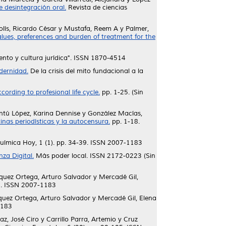
e desintegración oral.
Revista de ciencias
olís, Ricardo César
y
Mustafa, Reem A
y
Palmer,
lues, preferences and burden of treatment for the
nto y cultura jurídica". ISSN 1870-4514
odernidad.
De la crisis del mito fundacional a la
cording to profesional life cycle.
pp. 1-25. (Sin
ntú López, Karina Dennise
y
González Macías,
nas periodísticas y la autocensura.
pp. 1-18.
ímica Hoy, 1 (1). pp. 34-39. ISSN 2007-1183
za Digital.
Más poder local. ISSN 2172-0223 (Sin
quez Ortega, Arturo Salvador
y
Mercadé Gil,
5. ISSN 2007-1183
quez Ortega, Arturo Salvador
y
Mercadé Gil, Elena
1183
az, José Ciro
y
Carrillo Parra, Artemio
y
Cruz