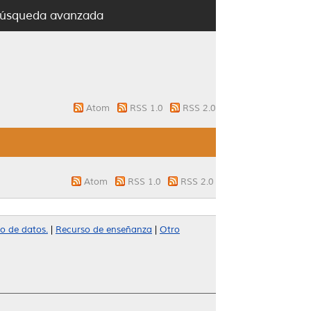
úsqueda avanzada
Atom
RSS 1.0
RSS 2.0
Atom
RSS 1.0
RSS 2.0
o de datos.
|
Recurso de enseñanza
|
Otro