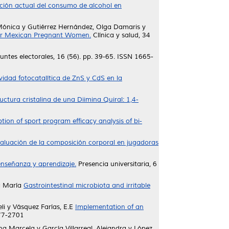
ción actual del consumo de alcohol en
Mónica
y
Gutiérrez Hernández, Olga Damaris
y
 for Mexican Pregnant Women.
Clínica y salud, 34
ntes electorales, 16 (56). pp. 39-65. ISSN 1665-
vidad fotocatalítica de ZnS y CdS en la
ctura cristalina de una Diimina Quiral: 1,4-
tion of sport program efficacy analysis of bi-
aluación de la composición corporal en jugadoras
enseñanza y aprendizaje.
Presencia universitaria, 6
a María
Gastrointestinal microbiota and irritable
li
y
Vásquez Farías, E.E
Implementation of an
477-2701
na Marcela
y
García Villarreal, Alejandra
y
López