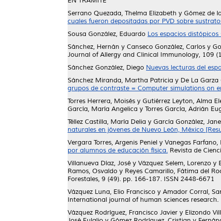
EN TRAMITE
Serrano Quezada, Thelma Elizabeth
y
Gómez de la
cuales fueron depositadas por PVD sobre sustrato
Sousa González, Eduardo
Los espacios distópicos
Sánchez, Hernán
y
Canseco González, Carlos
y
Go
Journal of Allergy and Clinical Immunology, 109 (
Sánchez González, Diego
Nuevas lecturas del esp
Sánchez Miranda, Martha Patricia
y
De La Garza 
grupos de contraste = Computer simulations on en
Torres Herrera, Moisés
y
Gutiérrez Leyton, Alma E
García, María Angelica
y
Torres García, Adrián Eu
Téllez Castilla, María Delia
y
García González, Jane
naturales en jóvenes de Nuevo León, México [Res
Vergara Torres, Argenis Peniel
y
Vanegas Farfano,
por alumnos de educación física.
Revista de Cienci
Villanueva Díaz, José
y
Vázquez Selem, Lorenzo
y
Ramos, Osvaldo
y
Reyes Camarillo, Fátima del Ro
Forestales, 9 (49). pp. 166-187. ISSN 2448-6671
Vázquez Luna, Elio Francisco
y
Amador Corral, Sa
International journal of human sciences research
Vázquez Rodríguez, Francisco Javier
y
Elizondo Vil
José Eulalio
y
Gómez Rodríguez, Cristian
y
Fernánd