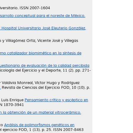
versitario. ISSN 2007-1604
esarrollo conceptual para el noreste de México.
Hospital Universitario José Eleuterio González,
o
y
Villagómez Ortiz, Vicente José
y
Villegas
o catalizador biomimético en la síntesis de
uestionario de evaluación de la calidad percibida
ología del Ejercicio y el Deporte, 11 (2). pp. 271-
y
Valdivia Monreal, Víctor Hugo
y
Rodríguez
.
Revista de Ciencias del Ejercicio FOD, 10 (10). p.
 Luis Enrique
Pensamiento crítico y escéptico en
SSN 1870-3941
n la obtención de un material vitrocerámico.
to
Análisis de polimorfismos genéticos en
l ejercicio FOD, 1 (13). p. 25. ISSN 2007-8463