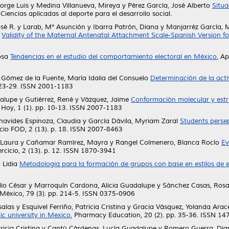
Jorge Luis
y
Medina Villanueva, Mireya
y
Pérez García, José Alberto
Situa
Ciencias aplicadas al deporte para el desarrollo social.
osé R.
y
Larab, Mª Asunción
y
Ibarra Patrón, Diana
y
Manjarréz García, 
Validity of the Maternal Antenatal Attachment Scale-Spanish Version
osa
Tendencias en el estudio del comportamiento electoral en México.
Apu
y
Gómez de la Fuente, María Idalia del Consuelo
Determinación de la acti
 23-29. ISSN 2001-1183
alupe
y
Gutiérrez, René
y
Vázquez, Jaime
Conformación molecular y estru
Hoy, 1 (1). pp. 10-13. ISSN 2007-1183
navides Espinoza, Claudia
y
García Dávila, Myriam Zaraí
Students persep
icio FOD, 2 (13). p. 18. ISSN 2007-8463
 Laura
y
Cañamar Ramírez, Mayra
y
Rangel Colmenero, Blanca Rocío
Ev
ercicio, 2 (13). p. 12. ISSN 1870-3941
 Lidia
Metodologia para la formación de grupos con base en estilos de 
lio César
y
Marroquín Cardona, Alicia Guadalupe
y
Sánchez Casas, Ros
 México, 79 (3). pp. 214-5. ISSN 0375-0906
saías
y
Esquivel Ferriño, Patricia Cristina
y
Gracia Vásquez, Yolanda Arace
 university in Mexico.
Pharmacy Education, 20 (2). pp. 35-36. ISSN 1
ricia Cristina
y
Cantú Cárdenas, Lucía Guadalupe
y
Romero Guerra, Dia