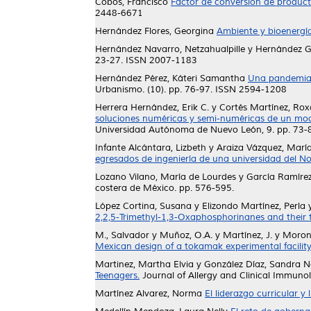
Cobos, Francisco
Factor de conversión de product
2448-6671
Hernández Flores, Georgina
Ambiente y bioenergía
Hernández Navarro, Netzahualpille
y
Hernández G.,
23-27. ISSN 2007-1183
Hernández Pérez, Káteri Samantha
Una pandemia 
Urbanismo. (10). pp. 76-97. ISSN 2594-1208
Herrera Hernández, Erik C.
y
Cortés Martínez, Ro
soluciones numéricas y semi-numéricas de un mod
Universidad Autónoma de Nuevo León, 9. pp. 73-
Infante Alcántara, Lizbeth
y
Araiza Vázquez, María
egresados de ingeniería de una universidad del N
Lozano Vilano, María de Lourdes
y
García Ramírez
costera de México. pp. 576-595.
López Cortina, Susana
y
Elizondo Martínez, Perla
2,2,5-Trimethyl-1,3-Oxaphosphorinanes and their t
M., Salvador
y
Muñoz, O.A.
y
Martínez, J.
y
Morone
Mexican design of a tokamak experimental facility
Martinez, Martha Elvia
y
González Díaz, Sandra N
Teenagers.
Journal of Allergy and Clinical Immuno
Martínez Alvarez, Norma
El liderazgo curricular y