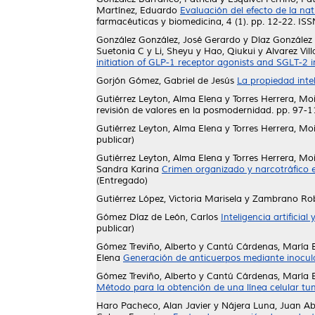
Martínez, Eduardo
Evaluación del efecto de la nat
farmacéuticas y biomedicina, 4 (1). pp. 12-22. I
González González, José Gerardo
y
Díaz González
Suetonia C
y
Li, Sheyu
y
Hao, Qiukui
y
Alvarez Vil
initiation of GLP-1 receptor agonists and SGLT-2 in
Gorjón Gómez, Gabriel de Jesús
La propiedad inte
Gutiérrez Leyton, Alma Elena
y
Torres Herrera, Mo
revisión de valores en la posmodernidad. pp. 97-1
Gutiérrez Leyton, Alma Elena
y
Torres Herrera, Mo
publicar)
Gutiérrez Leyton, Alma Elena
y
Torres Herrera, Mo
Sandra Karina
Crimen organizado y narcotráfico e
(Entregado)
Gutiérrez López, Victoria Marisela
y
Zambrano Robl
Gómez Díaz de León, Carlos
Inteligencia artifici
publicar)
Gómez Treviño, Alberto
y
Cantú Cárdenas, María 
Elena
Generación de anticuerpos mediante inocu
Gómez Treviño, Alberto
y
Cantú Cárdenas, María 
Método para la obtención de una línea celular tumo
Haro Pacheco, Alan Javier
y
Nájera Luna, Juan Ab