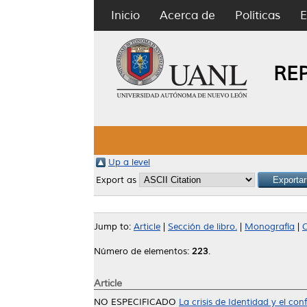
Inicio
Acerca de
Políticas
E
RE
Up a level
Export as
Jump to:
Article
|
Sección de libro.
|
Monografía
|
C
Número de elementos:
223
.
Article
NO ESPECIFICADO
La crisis de Identidad y el conf