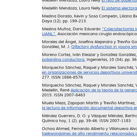
Medellín Mendoza, Laura Nelly
El reto de gobern
Medellín Mendoza, Laura Nelly
El sistema elector
Medina Dorado, Kevin
y
Sosa Compeán, Liliana Be
Daya (12). pp. 199-213.
Medina Muñoz, Dario Eduardo
“Colecistectomía l
UANL.”.
Asociación mexicana cirugía endoscópica. 
Morales del Ángel, Josefina Alejandra
y
Treviño Go
González, M. J.
Olfactory dysfunction in young sm
Moreno Cortez, Iván Eleazar
y
González González, 
polianilina conductora.
Ingenierías, 10 (34). pp. 
Morquecho Sánchez, Raquel
y
Morales Sanchéz, 
en organizaciones de servicios deportivos universit
277. ISSN 1886-8576
Morquecho Sánchez, Raquel
y
Morales Sanchéz, 
Medellin, René
Aplicación de la teoría de la genera
2015. ISSN 2007-8463
Muela Meza, Zapopan Martín
y
Treviño Martínez,
la lectura de información documental deportiva en
Méndez Guerrero, D. O.
y
Vázquez Méndez, Bertha
Química hoy, 1 (2). pp. 39-46. ISSN 2007-1183
Ochoa Ahmed, Fernando Alberto
y
Villanueva Alv
taekwondoínes de alto rendimiento relacionados a