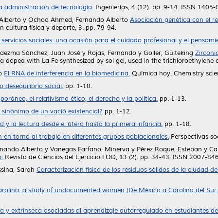
la administración de tecnología.
Ingenierías, 4 (12). pp. 9-14. ISSN 1405
 Alberto
y
Ochoa Ahmed, Fernando Alberto
Asociación genética con el re
cultura física y deporte, 3. pp. 79-94.
s servicios sociales: una ocasión para el cuidado profesional y el pensami
dezma Sánchez, Juan José
y
Rojas, Fernando
y
Goller, Gülteking
Zirconi
a doped with La Fe synthesized by sol gel, used in the trichloroethylene 
o
El RNA de interferencia en la biomedicina.
Química hoy. Chemistry scien
 desequilibrio social.
pp. 1-10.
ráneo, el relativismo ético, el derecho y la política.
pp. 1-13.
l sinónimo de un vació existencial?
pp. 1-12.
d y la lectura desde el útero hasta la primera infancia.
pp. 1-18.
n en torno al trabajo en diferentes grupos poblacionales.
Perspectivas so
nando Alberto
y
Vanegas Farfano, Minerva
y
Pérez Roque, Esteban
y
Ca
.
Revista de Ciencias del Ejercicio FOD, 13 (2). pp. 34-43. ISSN 2007-84
sina, Sarah
Caracterización física de los residuos sólidos de la ciudad de
rolina: a study of undocumented women (De México a Carolina del Sur:
a y extrínseca asociadas al aprendizaje autorregulado en estudiantes de 