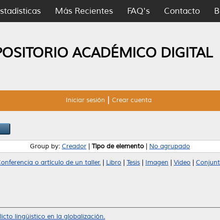
stadísticas
Más Recientes
FAQ's
Contacto
B
POSITORIO ACADÉMICO DIGITAL
Iniciar sesión
Crear cuenta
Group by:
Creador
|
Tipo de elemento
|
No agrupado
onferencia o artículo de un taller.
|
Libro
|
Tesis
|
Imagen
|
Video
|
Conjunt
licto lingüistico en la globalización.