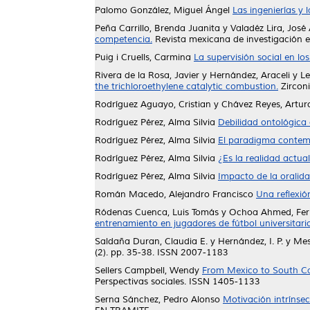
Palomo González, Miguel Ángel
Las ingenierías y 
Peña Carrillo, Brenda Juanita
y
Valadéz Lira, José
competencia.
Revista mexicana de investigación en 
Puig i Cruells, Carmina
La supervisión social en lo
Rivera de la Rosa, Javier
y
Hernández, Araceli
y
Le
the trichloroethylene catalytic combustion.
Zirconi
Rodríguez Aguayo, Cristian
y
Chávez Reyes, Artur
Rodríguez Pérez, Alma Silvia
Debilidad ontológica o
Rodríguez Pérez, Alma Silvia
El paradigma contempo
Rodríguez Pérez, Alma Silvia
¿Es la realidad actua
Rodríguez Pérez, Alma Silvia
Impacto de la oralida
Román Macedo, Alejandro Francisco
Una reflexió
Ródenas Cuenca, Luis Tomás
y
Ochoa Ahmed, Fer
entrenamiento en jugadores de fútbol universitario
Saldaña Duran, Claudia E.
y
Hernández, I. P.
y
Mes
(2). pp. 35-38. ISSN 2007-1183
Sellers Campbell, Wendy
From Mexico to South Ca
Perspectivas sociales. ISSN 1405-1133
Serna Sánchez, Pedro Alonso
Motivación intrínsec