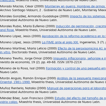
mexicana.
Maestría thesis, Universidad Autónoma de Nuevo León.
Morado Macías, César
(2000)
Monterrey en guerra. Hombres de armas t
Archivo Santiago Vidaurri, 2 . Gobierno de Nuevo León, Monterrey Mexi
Morales González, Armando Guadalupe
(2000)
Impacto de los sistemas
Universidad Autónoma de Nuevo León.
Morales Rubio, María Eufemia
(2000)
Inducción de germinación, crecimi
and Rose.
Maestría thesis, Universidad Autónoma de Nuevo León.
Moreno López, Jesús
(2000)
Aprobación de la reforma académica en la 
Moreno López, Jesús
(2000)
La FIME ante el siglo XXI.
Ingenierías, 3 (7)
Moreno Martínez, María Leticia
(2000)
Efecto de la peroxisomicina A1 
in vitro.
Doctorado thesis, Universidad Autónoma de Nuevo León.
Moreno Treviño, Jorge Omar
(2000)
Impuesto inflacionario, señoriaje e 
revista de economía, 19 (2). pp. 49-68. ISSN 1870-221X
Moreno de la Rosa, Isaí
(2000)
Formación y control de una pequeña emp
Nuevo León.
Morán Angulo, Ramón Enrique
(2000)
Análisis de la pesquería mexican
Oriental, 1981-1990.
Maestría thesis, Universidad Autónoma de Nuevo 
Muñoz Rentería, Natalia
(2000)
Manual de operaciones para el laborator
Universidad Autónoma de Nuevo León.
Méndez Báez, Juan Francisco
(2000)
Estudio del efecto del tamaño de g
vidrio calizo.
Maestría thesis, Universidad Autónoma de Nuevo León.