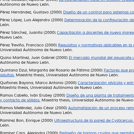
Autónoma de Nuevo León.
Pérez Hernández, Gustavo
(2000)
Diseño de un control para sistemas co
Pérez López, Luis Alejandro
(2000)
Determinación de la configuración ab
León.
Pérez Sánchez, Juanita
(2000)
Capacitación a docentes de nuevo ingreso 
Nuevo León.
Pérez Treviño, Francisco
(2000)
Requisitos y normativas aplicables en la 
Universidad Autónoma de Nuevo León.
Quino Martínez, Juan Gabriel
(2000)
El mercado mundial del aguacate u
Autónoma de Nuevo León.
Quintana Dzul, Margarita del Rosario de Fátima
(2000)
Factores que pr
adultas.
Maestría thesis, Universidad Autónoma de Nuevo León.
Quiñones Bayona, Marco Antonio
(2000)
Caracterización silvícola y es
Maestría thesis, Universidad Autónoma de Nuevo León.
Ramos Cabello, Iván Erubey
(2000)
Diseño de una planta de tratamiento
y contacto de sólidos.
Maestría thesis, Universidad Autónoma de Nuevo
Ramos Meléndez, Julio César
(2000)
Automatización de un proceso remo
Universidad Autónoma de Nuevo León.
Ramírez Bon, Enrique
(2000)
Ultraestructura de la pared de Cysticercus 
León.
Ramírez Caro, Alejandra
(2000)
Rediseño de harinas crudas que permita