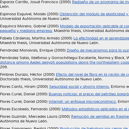
Esparza Carrillo, Josué Francisco
(2000)
Rediseño de un programa de m
León.
Espinosa Esquivel, Moisés
(2000)
Obtención del módulo de elasticidad y
Universidad Autónoma de Nuevo León.
Esquinca Moreno, Gabriel
(2000)
Modelo de exportación aplicable al com
pequeña y mediana empresa.
Maestría thesis, Universidad Autónoma d
Fabela Cárdenas, Martha Armida
(2000)
La efectividad en el aprendizaj
Maestría thesis, Universidad Autónoma de Nuevo León.
Fernández Monsivais, Enrique
(2000)
Diseño de mecanismos para la sust
Fernández Salas, Ildefonso
y
Gorrochótegui Escalante, Norma
y
Black, W
distance among Aedes aegypti populations along the northeastern coas
209.
Fimbres Durazo, Héctor
(2000)
Efecto del nivel de fibra en la ración d
Doctorado thesis, Universidad Autónoma de Nuevo León.
Flores Cantú, Hiram
(2000)
Seguridad social y ahorro interno.
Entorno ec
Flores Curiel, Daniel
(2000)
Buenas noticias: el precio del petróleo bajará
Flores Curiel, Daniel
(2000)
Internet: un enfoque microeconómico.
Entorn
Flores Escobedo, Fernando
(2000)
Métodos estadísticos aplicados en el 
Flores Guzmán, Mercedes Laura
(2000)
Remoción de semillas en fragmen
Autónoma de Nuevo León.
Flores Samaniego, Beatriz
(2000)
Producción de trehalosa por cepas de 