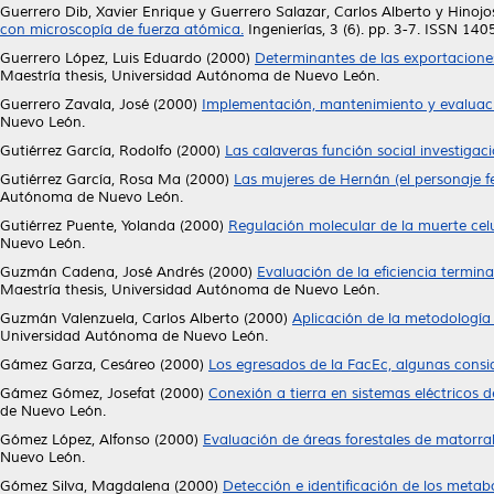
Guerrero Dib, Xavier Enrique
y
Guerrero Salazar, Carlos Alberto
y
Hinojo
con microscopía de fuerza atómica.
Ingenierías, 3 (6). pp. 3-7. ISSN 14
Guerrero López, Luis Eduardo
(2000)
Determinantes de las exportaciones
Maestría thesis, Universidad Autónoma de Nuevo León.
Guerrero Zavala, José
(2000)
Implementación, mantenimiento y evaluaci
Nuevo León.
Gutiérrez García, Rodolfo
(2000)
Las calaveras función social investigac
Gutiérrez García, Rosa Ma
(2000)
Las mujeres de Hernán (el personaje 
Autónoma de Nuevo León.
Gutiérrez Puente, Yolanda
(2000)
Regulación molecular de la muerte celu
Nuevo León.
Guzmán Cadena, José Andrés
(2000)
Evaluación de la eficiencia termina
Maestría thesis, Universidad Autónoma de Nuevo León.
Guzmán Valenzuela, Carlos Alberto
(2000)
Aplicación de la metodología 
Universidad Autónoma de Nuevo León.
Gámez Garza, Cesáreo
(2000)
Los egresados de la FacEc, algunas consi
Gámez Gómez, Josefat
(2000)
Conexión a tierra en sistemas eléctricos d
de Nuevo León.
Gómez López, Alfonso
(2000)
Evaluación de áreas forestales de matorral 
Nuevo León.
Gómez Silva, Magdalena
(2000)
Detección e identificación de los metabol