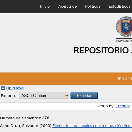
Inicio
Acerca de
Políticas
Estadísticas
REPOSITORIO
Iniciar 
Up a level
Export as
Group by:
Creador
Número de elementos:
376
.
Acha Daza, Salvador
(2000)
Elementos no-lineales en circuitos eléctricos