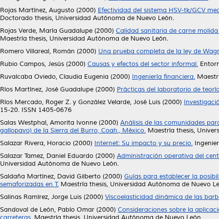
Rojas Martínez, Augusto
(2000)
Efectividad del sistema HSV-tk/GCV med
Doctorado thesis, Universidad Autónoma de Nuevo León.
Rojas Verde, María Guadalupe
(2000)
Calidad sanitaria de carne molid
Maestría thesis, Universidad Autónoma de Nuevo León.
Romero Villareal, Román
(2000)
Una prueba completa de la ley de Wagn
Rubio Campos, Jesús
(2000)
Causas y efectos del sector informal.
Entorn
Ruvalcaba Oviedo, Claudia Eugenia
(2000)
Ingeniería financiera.
Maestrí
Ríos Martínez, José Guadalupe
(2000)
Prácticas del laboratorio de teorí
Ríos Mercado, Roger Z.
y
González Velarde, José Luis
(2000)
Investigaci
15-20. ISSN 1405-0676
Salas Westphal, Amorita Ivonne
(2000)
Análisis de las comunidades paras
gallopavo) de la Sierra del Burro, Coah., México.
Maestría thesis, Unive
Salazar Rivera, Horacio
(2000)
Internet: Su impacto y su precio.
Ingenier
Salazar Tamez, Daniel Eduardo
(2000)
Administración operativa del ce
Universidad Autónoma de Nuevo León.
Saldaña Martínez, David Gilberto
(2000)
Guías para establecer la posibi
semaforizadas en T.
Maestría thesis, Universidad Autónoma de Nuevo Le
Salinas Ramírez, Jorge Luis
(2000)
Viscoelasticidad dinámica de las barb
Sandoval de León, Pablo Omar
(2000)
Consideraciones sobre la aplicació
carreteras.
Maestría thesis, Universidad Autónoma de Nuevo León.