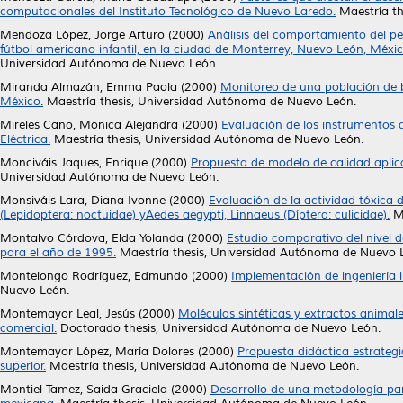
computacionales del Instituto Tecnológico de Nuevo Laredo.
Maestría th
Mendoza López, Jorge Arturo
(2000)
Análisis del comportamiento del p
fútbol americano infantil, en la ciudad de Monterrey, Nuevo León, Méxi
Universidad Autónoma de Nuevo León.
Miranda Almazán, Emma Paola
(2000)
Monitoreo de una población de b
México.
Maestría thesis, Universidad Autónoma de Nuevo León.
Mireles Cano, Mónica Alejandra
(2000)
Evaluación de los instrumentos d
Eléctrica.
Maestría thesis, Universidad Autónoma de Nuevo León.
Monciváis Jaques, Enrique
(2000)
Propuesta de modelo de calidad aplicab
Universidad Autónoma de Nuevo León.
Monsiváis Lara, Diana Ivonne
(2000)
Evaluación de la actividad tóxica 
(Lepidoptera: noctuidae) yAedes aegypti, Linnaeus (Díptera: culicidae).
Ma
Montalvo Córdova, Elda Yolanda
(2000)
Estudio comparativo del nivel 
para el año de 1995.
Maestría thesis, Universidad Autónoma de Nuevo 
Montelongo Rodríguez, Edmundo
(2000)
Implementación de ingeniería i
Nuevo León.
Montemayor Leal, Jesús
(2000)
Moléculas sintéticas y extractos animale
comercial.
Doctorado thesis, Universidad Autónoma de Nuevo León.
Montemayor López, María Dolores
(2000)
Propuesta didáctica estrategi
superior.
Maestría thesis, Universidad Autónoma de Nuevo León.
Montiel Tamez, Saida Graciela
(2000)
Desarrollo de una metodología pa