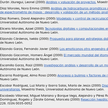
Durán Jáuregui, Leonel
(2000)
Análisis y valuación de proyectos.
Maestrí
Díaz Moroles, Nora Emma
(2000)
Análisis de hidrocarburos aromáticos 
de espectrometría de masas : desarrollo y validación de un método analí
Díaz Romero, David Alejandro
(2000)
Modelado y control de recirculaci
Universidad Autónoma de Nuevo León.
Elicerio Morales, Azael
(2000)
Tecnologías digitales y computacionales e
Universidad Autónoma de Nuevo León.
Elizondo Cárdenas, Iselda
(2000)
Propuesta para planear estrategias did
de Nuevo León.
Elizondo Garza, Fernando Javier
(2000)
Los emoticonos otro engendro de
Elizondo Giacoman, Homero Ángel
(2000)
El mercado mundial del jitoma
Universidad Autónoma de Nuevo León.
Escamilla Garza, Raúl
(2000)
Investigación análisis y desarrollo de un 
Autónoma de Nuevo León.
Escarria Rodríguez, Alma Rosa
(2000)
Anorexia o bulimia y factores de 
Nuevo León.
Escobar Rodríguez, Luz María
y
Ibarra Salas, María de Jesús
(2000)
Dis
universitarias.
Maestría thesis, Universidad Autónoma de Nuevo León.
Escobedo Villarreal, Miguel Mariano
y
Borque Vega, Alejandro
y
Pérez R
Domínguez, Rogelio
y
Zárate Gómez, Maricela
(2000)
Resección hepática
226. ISSN 0035-0052