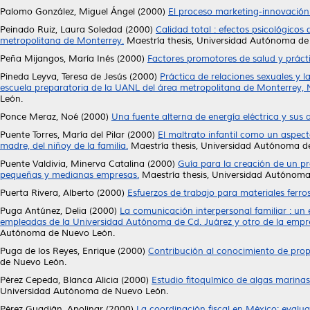
Palomo González, Miguel Ángel
(2000)
El proceso marketing-innovación
Peinado Ruiz, Laura Soledad
(2000)
Calidad total : efectos psicológic
metropolitana de Monterrey.
Maestría thesis, Universidad Autónoma de
Peña Mijangos, María Inés
(2000)
Factores promotores de salud y práct
Pineda Leyva, Teresa de Jesús
(2000)
Práctica de relaciones sexuales y l
escuela preparatoria de la UANL del área metropolitana de Monterrey, 
León.
Ponce Meraz, Noé
(2000)
Una fuente alterna de energía eléctrica y sus a
Puente Torres, María del Pilar
(2000)
El maltrato infantil como un aspecto
madre, del niñoy de la familia.
Maestría thesis, Universidad Autónoma d
Puente Valdivia, Minerva Catalina
(2000)
Guía para la creación de un p
pequeñas y medianas empresas.
Maestría thesis, Universidad Autónom
Puerta Rivera, Alberto
(2000)
Esfuerzos de trabajo para materiales ferro
Puga Antúnez, Delia
(2000)
La comunicación interpersonal familiar : u
empleadas de la Universidad Autónoma de Cd. Juárez y otro de la empr
Autónoma de Nuevo León.
Puga de los Reyes, Enrique
(2000)
Contribución al conocimiento de propa
de Nuevo León.
Pérez Cepeda, Blanca Alicia
(2000)
Estudio fitoquímico de algas marinas
Universidad Autónoma de Nuevo León.
Pérez Guadián, Apolinar
(2000)
La coordinación fiscal en México: evaluac