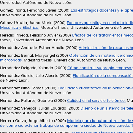
Universidad Autónoma de Nuevo León.
Gómez Triana, Fernando Javier
(2000)
Las estrategias docentes y el apre
Universidad Autónoma de Nuevo León.
Gómez Urrutia, Juana María
(2000)
Factores que influyen en el alto índ
Mecánica y Eléctrica.
Maestría thesis, Universidad Autónoma de Nuevo 
Heredia Pineda, Feliciano Javier
(2000)
Efectos de los tratamientos mecá
thesis, Universidad Autónoma de Nuevo León.
Hernández Andrade, Esther Amalia
(2000)
Administración de recursos 
Hernández Bernal, Maryangel
(2000)
Obtención de un material cerámic
microondas.
Maestría thesis, Universidad Autónoma de Nuevo León.
Hernández Delgado, Yolanda
(2000)
Cómo construir su propia empresa y 
Hernández Galicia, Julio Alberto
(2000)
Planificación de la compensació
de Nuevo León.
Hernández Niño, Tomás
(2000)
Evaluación cuantitativa de la oxidación-re
Universidad Autónoma de Nuevo León.
Hernández Pallares, Gabriela
(2000)
Calidad en el servicio telefónico.
Mae
Hernández Venegas, Julian Eduardo
(2000)
Diseño de un sistema de tele
Universidad Autónoma de Nuevo León.
Herrera Garza, Jorge Alberto
(2000)
Modelo para la automatización de s
del comercio exterior trabajo de campo en la ciudad de Nuevo Laredo, 