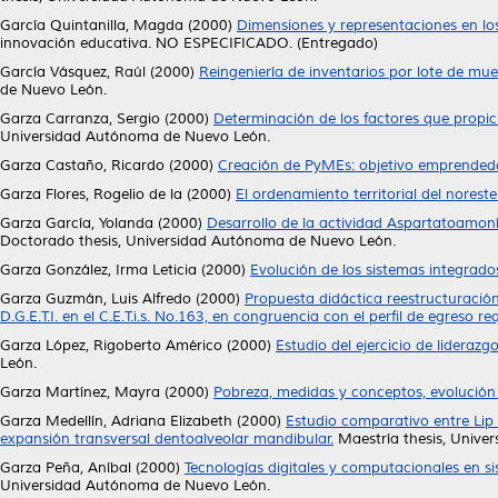
García Quintanilla, Magda
(2000)
Dimensiones y representaciones en lo
innovación educativa. NO ESPECIFICADO. (Entregado)
García Vásquez, Raúl
(2000)
Reingeniería de inventarios por lote de mue
de Nuevo León.
Garza Carranza, Sergio
(2000)
Determinación de los factores que propici
Universidad Autónoma de Nuevo León.
Garza Castaño, Ricardo
(2000)
Creación de PyMEs: objetivo emprendedo
Garza Flores, Rogelio de la
(2000)
El ordenamiento territorial del norest
Garza García, Yolanda
(2000)
Desarrollo de la actividad Aspartatoamoní
Doctorado thesis, Universidad Autónoma de Nuevo León.
Garza González, Irma Leticia
(2000)
Evolución de los sistemas integrad
Garza Guzmán, Luis Alfredo
(2000)
Propuesta didáctica reestructuración
D.G.E.T.I. en el C.E.T.i.s. No.163, en congruencia con el perfil de egreso re
Garza López, Rigoberto Américo
(2000)
Estudio del ejercicio de lidera
León.
Garza Martínez, Mayra
(2000)
Pobreza, medidas y conceptos, evolución 
Garza Medellín, Adriana Elizabeth
(2000)
Estudio comparativo entre Lip
expansión transversal dentoalveolar mandibular.
Maestría thesis, Unive
Garza Peña, Aníbal
(2000)
Tecnologías digitales y computacionales en s
Universidad Autónoma de Nuevo León.