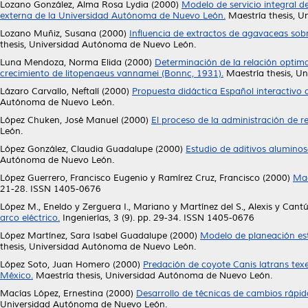
Lozano González, Alma Rosa Lydia
(2000)
Modelo de servicio integral 
externa de la Universidad Autónoma de Nuevo León.
Maestría thesis, 
Lozano Muñiz, Susana
(2000)
Influencia de extractos de agavaceas sobre 
thesis, Universidad Autónoma de Nuevo León.
Luna Mendoza, Norma Elida
(2000)
Determinación de la relación optima
crecimiento de litopenaeus vannamei (Bonnc, 1931).
Maestría thesis, U
Lázaro Carvallo, Neftalí
(2000)
Propuesta didáctica Español interactivo 
Autónoma de Nuevo León.
López Chuken, José Manuel
(2000)
El proceso de la administración de r
León.
López González, Claudia Guadalupe
(2000)
Estudio de aditivos aluminos
Autónoma de Nuevo León.
López Guerrero, Francisco Eugenio
y
Ramírez Cruz, Francisco
(2000)
Maq
21-28. ISSN 1405-0676
López M., Eneldo
y
Zerguera I., Mariano
y
Martínez del S., Alexis
y
Cantú
arco eléctrico.
Ingenierías, 3 (9). pp. 29-34. ISSN 1405-0676
López Martínez, Sara Isabel Guadalupe
(2000)
Modelo de planeación est
thesis, Universidad Autónoma de Nuevo León.
López Soto, Juan Homero
(2000)
Predación de coyote Canis latrans tex
México.
Maestría thesis, Universidad Autónoma de Nuevo León.
Macías López, Ernestina
(2000)
Desarrollo de técnicas de cambios rápi
Universidad Autónoma de Nuevo León.