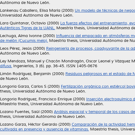
Autónoma de Nuevo León.
Lankenau Caballero, Elisa María
(2000)
Un modelo de técnicas de negoci
Universidad Autónoma de Nuevo León.
Lara Quintanar, Octavio
(2000)
La fuerza efectos del entrenamiento, ev
Auténticos Tigres de la UANL.
Maestría thesis, Universidad Autónoma d
Lechuga, Alma Ivonne
(2000)
Influencia del empacado en atmósferas mo
de melón (Cucumis melo).
Maestría thesis, Universidad Autónoma de Nu
Leos Pérez, Jesús
(2000)
Reingeniería de procesos, coadyuvante de la ad
Autónoma de Nuevo León.
Ley Mendoza, Manuel
y
Chacón Mondragón, Oscar Leonel
y
Vázquez Ma
difusa.
Ingenierías, 3 (6). pp. 36-45. ISSN 1405-0676
Limón Rodríguez, Benjamín
(2000)
Residuos peligrosos en el estado de N
de Nuevo León.
Longoria Garza, Carlos S
(2000)
Fertilización orgánica con estiércol bo
thesis, Universidad Autónoma de Nuevo León.
Longoria Rodríguez, Francisco Enrique
(2000)
Inserción electroquímica
Maestría thesis, Universidad Autónoma de Nuevo León.
Lozano Fuentes, Saúl
(2000)
Análisis espacial y temporal de los casos 
thesis, Universidad Autónoma de Nuevo León.
Lozano Garza, Héctor Gerardo
(2000)
Comparación de la actividad hemo
cultivada en presencia y ausencia de vitaminas.
Maestría thesis, Unive