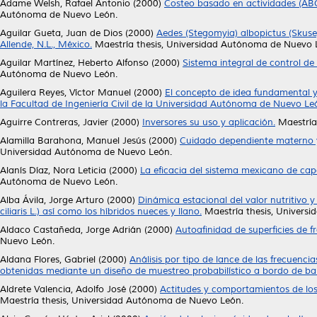
Adame Welsh, Rafael Antonio
(2000)
Costeo basado en actividades (AB
Autónoma de Nuevo León.
Aguilar Gueta, Juan de Dios
(2000)
Aedes (Stegomyia) albopictus (Skuse)
Allende, N.L., México.
Maestría thesis, Universidad Autónoma de Nuevo 
Aguilar Martínez, Heberto Alfonso
(2000)
Sistema integral de control de
Autónoma de Nuevo León.
Aguilera Reyes, Víctor Manuel
(2000)
El concepto de idea fundamental y 
la Facultad de Ingeniería Civil de la Universidad Autónoma de Nuevo Le
Aguirre Contreras, Javier
(2000)
Inversores su uso y aplicación.
Maestría
Alamilla Barahona, Manuel Jesús
(2000)
Cuidado dependiente materno y 
Universidad Autónoma de Nuevo León.
Alanís Díaz, Nora Leticia
(2000)
La eficacia del sistema mexicano de cap
Autónoma de Nuevo León.
Alba Ávila, Jorge Arturo
(2000)
Dinámica estacional del valor nutritivo y
ciliaris L.) así como los híbridos nueces y llano.
Maestría thesis, Univers
Aldaco Castañeda, Jorge Adrián
(2000)
Autoafinidad de superficies de fr
Nuevo León.
Aldana Flores, Gabriel
(2000)
Análisis por tipo de lance de las frecuenci
obtenidas mediante un diseño de muestreo probabilístico a bordo de b
Aldrete Valencia, Adolfo José
(2000)
Actitudes y comportamientos de los 
Maestría thesis, Universidad Autónoma de Nuevo León.