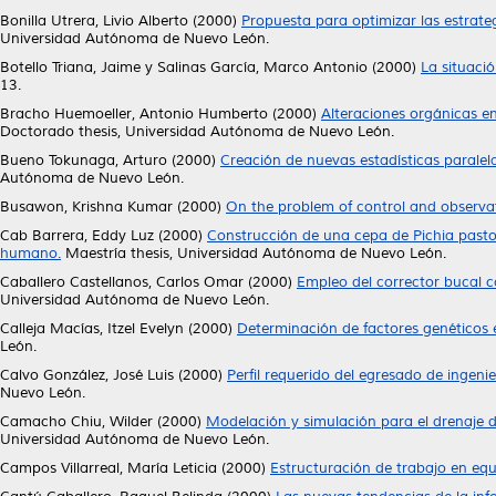
Bonilla Utrera, Livio Alberto
(2000)
Propuesta para optimizar las estrateg
Universidad Autónoma de Nuevo León.
Botello Triana, Jaime
y
Salinas García, Marco Antonio
(2000)
La situaci
13.
Bracho Huemoeller, Antonio Humberto
(2000)
Alteraciones orgánicas en
Doctorado thesis, Universidad Autónoma de Nuevo León.
Bueno Tokunaga, Arturo
(2000)
Creación de nuevas estadísticas paralel
Autónoma de Nuevo León.
Busawon, Krishna Kumar
(2000)
On the problem of control and observat
Cab Barrera, Eddy Luz
(2000)
Construcción de una cepa de Pichia pasto
humano.
Maestría thesis, Universidad Autónoma de Nuevo León.
Caballero Castellanos, Carlos Omar
(2000)
Empleo del corrector bucal c
Universidad Autónoma de Nuevo León.
Calleja Macías, Itzel Evelyn
(2000)
Determinación de factores genéticos e
León.
Calvo González, José Luis
(2000)
Perfil requerido del egresado de ingeni
Nuevo León.
Camacho Chiu, Wilder
(2000)
Modelación y simulación para el drenaje de
Universidad Autónoma de Nuevo León.
Campos Villarreal, María Leticia
(2000)
Estructuración de trabajo en equ