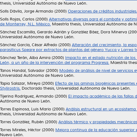
thesis, Universidad Autónoma de Nuevo León.
Solís Dávila, Jorge Armando
(2000)
Operaciones de créditos industriales
Solís Rojas, Carlos
(2000)
Alternativas diversas para el combate y optim
de Monterrey, N.L. México.
Maestría thesis, Universidad Autónoma de N
Sánchez Escamilla, Gerardo Adrián
y
González Báez, Dora Minerva
(200
Universidad Autónoma de Nuevo León.
Sánchez García, César Alfredo
(2000)
Alteración del crecimiento, la espo
parasiticus Speare por extractos de plantas del género Yucca y Larrea 
Sánchez Terán, Alba Amira
(2000)
Impacto en el estado nutrición de los
León, a un año de la intervención del programa Progresa.
Maestría thes
Tanos Handal, Salvador
(2000)
Modelo de análisis de nivel de servicios 
Universidad Autónoma de Nuevo León.
Tapia Salazar, Mireya
(2000)
Efecto de las aminas biogénicas presentes
Stylirostris.
Doctorado thesis, Universidad Autónoma de Nuevo León.
Tijerina Rodríguez, Armando
(2000)
El impacto académico de las fallas d
Autónoma de Nuevo León.
Torres Espinosa, Luis Mario
(2000)
Análisis estructural en un ecosistema
thesis, Universidad Autónoma de Nuevo León.
Torres González, Rubén
(2000)
Análisis térmico y propiedades mecánicas
Torres Mireles, Héctor
(2000)
Mejora continua de la educación superior
Nuevo León.