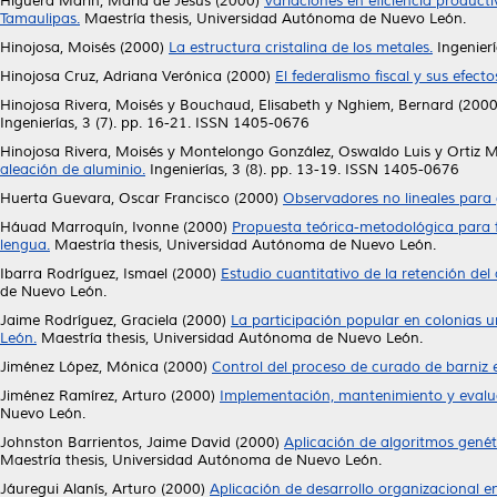
Higuera Marín, María de Jesús
(2000)
Variaciones en eficiencia product
Tamaulipas.
Maestría thesis, Universidad Autónoma de Nuevo León.
Hinojosa, Moisés
(2000)
La estructura cristalina de los metales.
Ingenierí
Hinojosa Cruz, Adriana Verónica
(2000)
El federalismo fiscal y sus efec
Hinojosa Rivera, Moisés
y
Bouchaud, Elisabeth
y
Nghiem, Bernard
(200
Ingenierías, 3 (7). pp. 16-21. ISSN 1405-0676
Hinojosa Rivera, Moisés
y
Montelongo González, Oswaldo Luis
y
Ortiz 
aleación de aluminio.
Ingenierías, 3 (8). pp. 13-19. ISSN 1405-0676
Huerta Guevara, Oscar Francisco
(2000)
Observadores no lineales para
Háuad Marroquín, Ivonne
(2000)
Propuesta teórica-metodológica para 
lengua.
Maestría thesis, Universidad Autónoma de Nuevo León.
Ibarra Rodríguez, Ismael
(2000)
Estudio cuantitativo de la retención del 
de Nuevo León.
Jaime Rodríguez, Graciela
(2000)
La participación popular en colonias
León.
Maestría thesis, Universidad Autónoma de Nuevo León.
Jiménez López, Mónica
(2000)
Control del proceso de curado de barniz
Jiménez Ramírez, Arturo
(2000)
Implementación, mantenimiento y evalu
Nuevo León.
Johnston Barrientos, Jaime David
(2000)
Aplicación de algoritmos genét
Maestría thesis, Universidad Autónoma de Nuevo León.
Jáuregui Alanís, Arturo
(2000)
Aplicación de desarrollo organizacional e