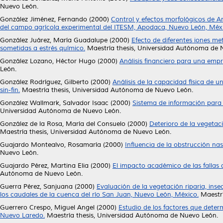
Nuevo León.
González Jiménez, Fernando
(2000)
Control y efectos morfológicos de An
del campo agrícola experimental del ITESM, Apodaca, Nuevo León, Méx
González Juárez, María Guadalupe
(2000)
Efecto de diferentes iones me
sometidas a estrés químico.
Maestría thesis, Universidad Autónoma de 
González Lozano, Héctor Hugo
(2000)
Análisis financiero para una emp
León.
González Rodríguez, Gilberto
(2000)
Análisis de la capacidad física de 
sin-fin.
Maestría thesis, Universidad Autónoma de Nuevo León.
González Wallmark, Salvador Isaac
(2000)
Sistema de información para 
Universidad Autónoma de Nuevo León.
González de la Rosa, María del Consuelo
(2000)
Deterioro de la vegetac
Maestría thesis, Universidad Autónoma de Nuevo León.
Guajardo Montealvo, Rosamaría
(2000)
Influencia de la obstrucción nas
Nuevo León.
Guajardo Pérez, Martina Elia
(2000)
El impacto académico de las fallas 
Autónoma de Nuevo León.
Guerra Pérez, Sanjuana
(2000)
Evaluación de la vegetación riparia, inse
los caudales de la cuenca del río San Juan, Nuevo León, México.
Maestrí
Guerrero Crespo, Miguel Angel
(2000)
Estudio de los factores que deter
Nuevo Laredo.
Maestría thesis, Universidad Autónoma de Nuevo León.