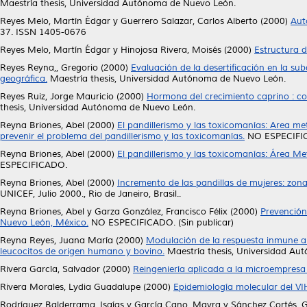
Maestría thesis, Universidad Autónoma de Nuevo León.
Reyes Melo, Martín Édgar
y
Guerrero Salazar, Carlos Alberto
(2000)
Aut
37. ISSN 1405-0676
Reyes Melo, Martín Édgar
y
Hinojosa Rivera, Moisés
(2000)
Estructura d
Reyes Reyna,, Gregorio
(2000)
Evaluación de la desertificación en la s
geográfica.
Maestría thesis, Universidad Autónoma de Nuevo León.
Reyes Ruiz, Jorge Mauricio
(2000)
Hormona del crecimiento caprino : con
thesis, Universidad Autónoma de Nuevo León.
Reyna Briones, Abel
(2000)
El pandillerismo y las toxicomanías: Area 
prevenir el problema del pandillerismo y las toxicomanías.
NO ESPECIFI
Reyna Briones, Abel
(2000)
El pandillerismo y las toxicomanías: Área M
ESPECIFICADO.
Reyna Briones, Abel
(2000)
Incremento de las pandillas de mujeres: zo
UNICEF, Julio 2000., Rio de Janeiro, Brasil..
Reyna Briones, Abel
y
Garza González, Francisco Félix
(2000)
Prevención
Nuevo León, México.
NO ESPECIFICADO. (Sin publicar)
Reyna Reyes, Juana María
(2000)
Modulación de la respuesta inmune a t
leucocitos de origen humano y bovino.
Maestría thesis, Universidad Au
Rivera García, Salvador
(2000)
Reingeniería aplicada a la microempresa 
Rivera Morales, Lydia Guadalupe
(2000)
Epidemiología molecular del VI
Rodríguez Balderrama, Isaías
y
García Cano, Mayra
y
Sánchez Cortés,