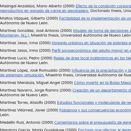
Madrigal Anzaldúa, Mario Alberto
(2000)
Efecto de la condición corpora
reproductivo en ganado de carne en agostadero.
Doctorado thesis, Uni
Maltos Vázquez, Gilberto
(2000)
Factibilidad de la implementación de un 
Autónoma de Nuevo León.
Martínez González, José Antonio
(2000)
Modelo de toma de decisiones s
Monterrey, N.L.).
Maestría thesis, Universidad Autónoma de Nuevo León
Martínez Jasso, Irma
(2000)
Hogares urbanos en situación de pobreza e
Martínez Jasso, Irma
(2000)
Perfil socioeconómico del adulto mayor en 
Martínez Lucio, Pedro
(2000)
Redes de área local inalámbricas en las te
Autónoma de Nuevo León.
Martínez López, José Romualdo
(2000)
Influencia de la precipitación y l
de sistemasy simulación.
Maestría thesis, Universidad Autónoma de Nue
Martínez Mendoza, Miguel Angel
(2000)
Cómo invertir en la Bolsa Mexi
Martínez Navarro, Jorge Ramiro
(2000)
Creación de un departamento de
Autónoma de Nuevo León.
Martínez Torres, Ataúlfo
(2000)
Estudios funcionales y moleculares de r
Martínez Villarreal, Javier
(2000)
Fobaproa y sus consecuencias económicas
León.
Medellín Ruiz, Antonio
(2000)
Comentarios sobre el presupuesto de egre
Mendoza García, María Guadalupe
(2000)
Factores que afectan el dese