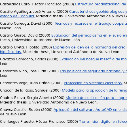
Castellanos Caro, Héctor Francisco
(2000)
Estructura organizacional de
Castillo Aguiñaga, José Antonio
(2000)
Características geohidrológicas 
estado de Coahuila.
Maestría thesis, Universidad Autónoma de Nuevo L
Castillo Careaga, David
(2000)
Técnicas y recursos en el trabajo cooperat
Nuevo León.
Castillo Quiroz, David
(2000)
Evaluación del germoplasma en el suelo en 
thesis, Universidad Autónoma de Nuevo León.
Castillo Ureta, Hipólito
(2000)
Expresión del gen de la hormona del creci
hipofisiarias.
Maestría thesis, Universidad Autónoma de Nuevo León.
Cavazos Camacho, Carlos
(2000)
Evaluación del bosque mesófilo de mo
León.
Cervantes Niño, José Juan
(2000)
Las políticas de seguridad nacional y
León.
Cervantes Vega, Juan Rafael
(2000)
Protección en sistemas eléctricos.
Ma
Chacón de la Rosa, Samuel
(2000)
Modelo para la aplicación de la reing
Cháires Elorza, Sergio Alberto
(2000)
Modelo de calificación para empres
Maestría thesis, Universidad Autónoma de Nuevo León.
Chávez Castillo, Rubén
(2000)
Aplicación del software AutoCAD en el d
de Nuevo León.
Cienfuegos Frausto, Héctor Francisco
(2000)
Transmisión digital en tele