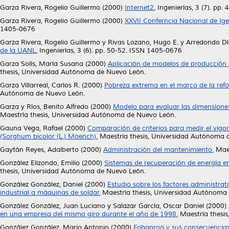
Garza Rivera, Rogelio Guillermo
(2000)
Internet2.
Ingenierías, 3 (7). pp
Garza Rivera, Rogelio Guillermo
(2000)
XXVII Conferncia Nacional de Ige
1405-0676
Garza Rivera, Rogelio Guillermo
y
Rivas Lozano, Hugo E.
y
Arredondo Día
de la UANL.
Ingenierías, 3 (6). pp. 50-52. ISSN 1405-0676
Garza Solís, María Susana
(2000)
Aplicación de modelos de producción p
thesis, Universidad Autónoma de Nuevo León.
Garza Villarreal, Carlos R.
(2000)
Pobreza extrema en el marco de la refor
Autónoma de Nuevo León.
Garza y Ríos, Benito Alfredo
(2000)
Modelo para evaluar las dimensiones 
Maestría thesis, Universidad Autónoma de Nuevo León.
Gauna Vega, Rafael
(2000)
Comparación de criterios para medir el vigor
(Sorghum bicolor (L.) Moench).
Maestría thesis, Universidad Autónoma 
Gaytán Reyes, Adalberto
(2000)
Administración del mantenimiento.
Maes
González Elizondo, Emilio
(2000)
Sistemas de recuperación de energía e
thesis, Universidad Autónoma de Nuevo León.
González González, Daniel
(2000)
Estudio sobre los factores administra
industrial a máquinas de soldar.
Maestría thesis, Universidad Autónoma
González González, Juan Luciano
y
Salazar García, Oscar Daniel
(2000)
en una empresa del mismo giro durante el año de 1998.
Maestría thesi
González González, Mario Antonio
(2000)
Fobaproa y sus consecuencias e