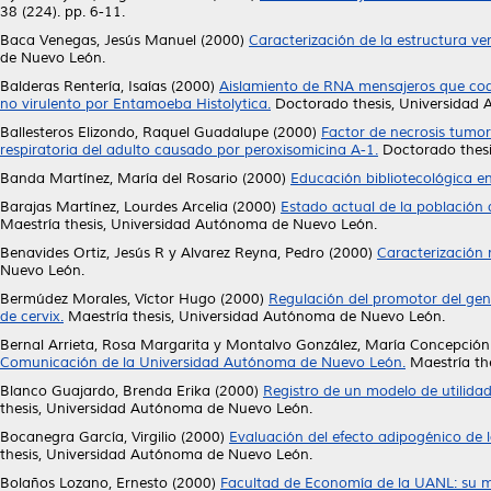
38 (224). pp. 6-11.
Baca Venegas, Jesús Manuel
(2000)
Caracterización de la estructura ve
de Nuevo León.
Balderas Rentería, Isaías
(2000)
Aislamiento de RNA mensajeros que codi
no virulento por Entamoeba Histolytica.
Doctorado thesis, Universidad
Ballesteros Elizondo, Raquel Guadalupe
(2000)
Factor de necrosis tumora
respiratoria del adulto causado por peroxisomicina A-1.
Doctorado thesi
Banda Martínez, María del Rosario
(2000)
Educación bibliotecológica e
Barajas Martínez, Lourdes Arcelia
(2000)
Estado actual de la población 
Maestría thesis, Universidad Autónoma de Nuevo León.
Benavides Ortiz, Jesús R
y
Alvarez Reyna, Pedro
(2000)
Caracterización 
Nuevo León.
Bermúdez Morales, Víctor Hugo
(2000)
Regulación del promotor del gen
de cervix.
Maestría thesis, Universidad Autónoma de Nuevo León.
Bernal Arrieta, Rosa Margarita
y
Montalvo González, María Concepción
Comunicación de la Universidad Autónoma de Nuevo León.
Maestría th
Blanco Guajardo, Brenda Erika
(2000)
Registro de un modelo de utilidad
thesis, Universidad Autónoma de Nuevo León.
Bocanegra García, Virgilio
(2000)
Evaluación del efecto adipogénico de 
thesis, Universidad Autónoma de Nuevo León.
Bolaños Lozano, Ernesto
(2000)
Facultad de Economía de la UANL: su m