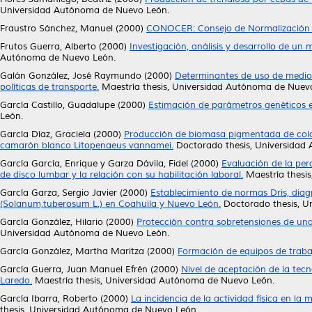
Universidad Autónoma de Nuevo León.
Fraustro Sánchez, Manuel
(2000)
CONOCER: Consejo de Normalización y
Frutos Guerra, Alberto
(2000)
Investigación, análisis y desarrollo de un
Autónoma de Nuevo León.
Galán González, José Raymundo
(2000)
Determinantes de uso de medios
políticas de transporte.
Maestría thesis, Universidad Autónoma de Nuev
García Castillo, Guadalupe
(2000)
Estimación de parámetros genéticos e
León.
García Díaz, Graciela
(2000)
Producción de biomasa pigmentada de color r
camarón blanco Litopenaeus vannamei.
Doctorado thesis, Universidad
García García, Enrique
y
Garza Dávila, Fidel
(2000)
Evaluación de la per
de disco lumbar y la relación con su habilitación laboral.
Maestría thesi
García Garza, Sergio Javier
(2000)
Establecimiento de normas Dris, diagn
(Solanum,tuberosum L.) en Coahuila y Nuevo León.
Doctorado thesis, U
García González, Hilario
(2000)
Protección contra sobretensiones de una 
Universidad Autónoma de Nuevo León.
García González, Martha Maritza
(2000)
Formación de equipos de traba
García Guerra, Juan Manuel Efrén
(2000)
Nivel de aceptación de la tecn
Laredo.
Maestría thesis, Universidad Autónoma de Nuevo León.
García Ibarra, Roberto
(2000)
La incidencia de la actividad física en la 
thesis, Universidad Autónoma de Nuevo León.