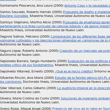
Santamaría Plascencia, Ana Laura
(2000)
Antonio Caso y la necesidad d
Santos Saucedo, Roberto Hernán
(2000)
Propuesta de diseño e implemen
Eleuterio González.
Maestría thesis, Universidad Autónoma de Nuevo Le
Santoyo Stephano, Martha Alicia
(2000)
Propuesta de enseñanza-aprend
perteneciente a la línea curricular de ciencias básicas y de apoyo impart
Maestría thesis, Universidad Autónoma de Nuevo León.
Segovia Salinas, Feliciano
(2000)
Comparación de las diferentes fases de
vannamei cultivados y las descripciones obtenidas en camarones de la
Autónoma de Nuevo León.
Segura López, Roberto Antonio
(2000)
Creación de un mercado secundari
Autónoma de Nuevo León.
Sepúlveda Barrera, Sergio Humberto
(2000)
Evaluación de las políticas
análisis crítico de sus fundamentos.
Maestría thesis, Universidad Autón
Sepúlveda Villarreal, Ernesto
(2000)
¿Qué es el micro crédito?
Entorno ec
Sifuentes Rincón, Ana María
(2000)
Estudio de la familia génica GH-PL e
los carnívoros.
Doctorado thesis, Universidad Autónoma de Nuevo León
Siller Villarreal, Carlos Gilberto
(2000)
La auditoría integral en la direcc
Autónoma de Nuevo León.
Silveira, María Cristina da Costa
(2000)
Soluciones de ingeniería ambient
Universidad Autónoma de Nuevo León.
Sireno Rojas, Miguel Angel
(2000)
Presencia del virus de la rabia en fauna