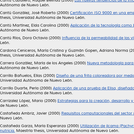
Cantú Caballero, Raquel Belinda
(2000)
Las nuevas tendencias de la inf
Autónoma de Nuevo León.
Cantú González, José Roberto
(2000)
Certificación ISO 9000 en una em
thesis, Universidad Autónoma de Nuevo León.
Cantú Martínez, Elda Carolina
(2000)
Aplicación de la tecnología como b
Autónoma de Nuevo León.
Cantú Ríos, Dora Octavia
(2000)
Influencia de la permeabilidad de las ví
León.
Cardona Ceniceros, María Cristina
y
Guzmán Gopen, Adriana Norma
(2
thesis, Universidad Autónoma de Nuevo León.
Carrera González, María de los Angeles
(2000)
Nueva metodología para e
Autónoma de Nuevo León.
Carrillo Bañuelos, Elías
(2000)
Diseño de una frita coloreadora por med
Universidad Autónoma de Nuevo León.
Carrillo Duarte, Perla
(2000)
Aplicación de una prueba de Elisa, diseñad
Universidad Autónoma de Nuevo León.
Carrizalez López, Mario
(2000)
Estrategias para la creación, desarrollo
de Nuevo León.
Castañeda Ambriz, Javier
(2000)
Requisitos computacionales del sector
Nuevo León.
Castañeda Garza, María Esperanza
(2000)
Utilización de jícama (Pachy
nutricia.
Maestría thesis, Universidad Autónoma de Nuevo León.