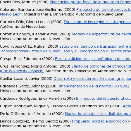
Coello Ríos, Manuel
(2000)
Planeación punto focal de la auditoría financ
Colorado Gándara, José Guillermo
(2000)
Propuesta de un anteproyecto
Nuevo León.
Maestría thesis, Universidad Autónoma de Nuevo León.
Corrales Félix, Gloria Leticia
(2000)
Evolución de las regiones intergénica
Autónoma de Nuevo León.
Cortez Alejandro, Klender Aimer
(2000)
Modelo de expectativas de deval
Universidad Autónoma de Nuevo León.
Covarrubias Ortiz, Rafael
(2000)
Estudio del tiempo de transición entre 
Tecnológicosdel Estado de Nuevo León y su incorporación al sector prod
Crespo Ruiz, Edmundo
(2000)
Error de diciembre: ¿económico o de com
Cruz Hernández, María Antonia
(2000)
Efecto de patrones de cítricos tol
(Citrus sinensis. Osbeck).
Maestría thesis, Universidad Autónoma de Nue
Cuéllar Lozano, Javier
(2000)
Desarrollo y caracterización de un gres po
Cárdenas Garza, Alfonso
(2000)
Implementación de la norma ISO 9002 e
Universidad Autónoma de Nuevo León.
Cárdenas Rodríguez, Erick Hernán
(2000)
El impacto del impuesto al cap
Cúpich Rodríguez, Miguel
y
Elizondo Garza, Fernando Javier
(2000)
Actu
De la O Serna, José Antonio
(2000)
Nueva familia de filtros digitales par
Dimas González, Thelma Beatriz
(2000)
Propuesta para la elaboración y
Universidad Autónoma de Nuevo León.