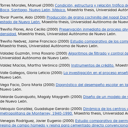
Torres Morales, Manuel
(2000)
Condición, estructura y relación trófica
Boca, Santiago, Nuevo León, México.
Maestría thesis, Universidad Aut
Tovar Puente, Aldo
(2000)
Producción de grana cochinilla del nopal Dact
estado de Nuevo León.
Maestría thesis, Universidad Autónoma de Nuev
Treviño Flores, Ana Cecilia
(2000)
Preservación inmediata de proceso alve
densidad.
Maestría thesis, Universidad Autónoma de Nuevo León.
Treviño Neávez, Jaime Francisco
(2000)
Estudio comparativo de los com
Maestría thesis, Universidad Autónoma de Nuevo León.
Valadez Guzmán, Irma Rosario
(2000)
Algoritmos de filtrado y control 
Universidad Autónoma de Nuevo León.
Valdez Macías, Martha Verónica
(2000)
Instrumentos de crédito.
Maestrí
Valle Gallegos, Gloria Leticia
(2000)
La investigación en el proceso enseñ
Nuevo León.
Vega Facio, Dora María
(2000)
Diagnóstico del desempeño escolar en la
Nuevo León.
Velarde Guanajuato, Magaly Maygreth
(2000)
Diseño de un modelo de s
de Nuevo León.
Veloquio González, Guadalupe Gerardo
(2000)
Dinámica de los centros 
metropolitana de Monterrey, 1940-1990.
Maestría thesis, Universidad
Venegas Rodríguez, Javier Eugenio
(2000)
Estudio comparativo de perma
resina de campo húmedo y resina para cementado directo convencional