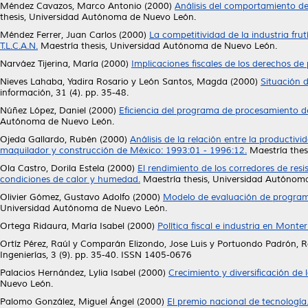
Méndez Cavazos, Marco Antonio
(2000)
Análisis del comportamiento de 
thesis, Universidad Autónoma de Nuevo León.
Méndez Ferrer, Juan Carlos
(2000)
La competitividad de la industria fr
T.L.C.A.N.
Maestría thesis, Universidad Autónoma de Nuevo León.
Narváez Tijerina, María
(2000)
Implicaciones fiscales de los derechos de 
Nieves Lahaba, Yadira Rosario
y
León Santos, Magda
(2000)
Situación d
información, 31 (4). pp. 35-48.
Núñez López, Daniel
(2000)
Eficiencia del programa de procesamiento d
Autónoma de Nuevo León.
Ojeda Gallardo, Rubén
(2000)
Análisis de la relación entre la productiv
maquilador y construcción de México: 1993:01 - 1996:12.
Maestría thes
Ola Castro, Dorila Estela
(2000)
El rendimiento de los corredores de res
condiciones de calor y humedad.
Maestría thesis, Universidad Autónom
Olivier Gómez, Gustavo Adolfo
(2000)
Modelo de evaluación de programas
Universidad Autónoma de Nuevo León.
Ortega Ridaura, María Isabel
(2000)
Política fiscal e industria en Monte
Ortíz Pérez, Raúl
y
Comparán Elizondo, Jose Luis
y
Portuondo Padrón, R
Ingenierías, 3 (9). pp. 35-40. ISSN 1405-0676
Palacios Hernández, Lylia Isabel
(2000)
Crecimiento y diversificación de
Nuevo León.
Palomo González, Miguel Ángel
(2000)
El premio nacional de tecnología