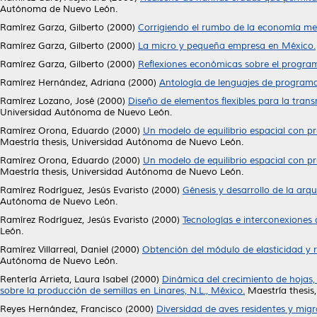
Autónoma de Nuevo León.
Ramírez Garza, Gilberto
(2000)
Corrigiendo el rumbo de la economía me
Ramírez Garza, Gilberto
(2000)
La micro y pequeña empresa en México.
Ramírez Garza, Gilberto
(2000)
Reflexiones económicas sobre el program
Ramírez Hernández, Adriana
(2000)
Antología de lenguajes de programa
Ramírez Lozano, José
(2000)
Diseño de elementos flexibles para la tra
Universidad Autónoma de Nuevo León.
Ramírez Orona, Eduardo
(2000)
Un modelo de equilibrio espacial con pr
Maestría thesis, Universidad Autónoma de Nuevo León.
Ramírez Orona, Eduardo
(2000)
Un modelo de equilibrio espacial con pr
Maestría thesis, Universidad Autónoma de Nuevo León.
Ramírez Rodríguez, Jesús Evaristo
(2000)
Génesis y desarrollo de la arq
Autónoma de Nuevo León.
Ramírez Rodríguez, Jesús Evaristo
(2000)
Tecnologías e interconexiones
León.
Ramírez Villarreal, Daniel
(2000)
Obtención del módulo de elasticidad y ra
Autónoma de Nuevo León.
Rentería Arrieta, Laura Isabel
(2000)
Dinámica del crecimiento de hojas, f
sobre la producción de semillas en Linares, N.L., México.
Maestría thesis
Reyes Hernández, Francisco
(2000)
Diversidad de aves residentes y migr