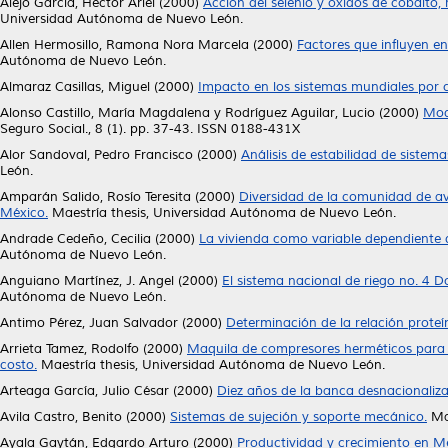
Alejo García, Héctor Ariel
(2000)
Acción del selenio y óxidos de cobalto, 
Universidad Autónoma de Nuevo León.
Allen Hermosillo, Ramona Nora Marcela
(2000)
Factores que influyen en
Autónoma de Nuevo León.
Almaraz Casillas, Miguel
(2000)
Impacto en los sistemas mundiales por 
Alonso Castillo, María Magdalena
y
Rodríguez Aguilar, Lucio
(2000)
Mod
Seguro Social., 8 (1). pp. 37-43. ISSN 0188-431X
Alor Sandoval, Pedro Francisco
(2000)
Análisis de estabilidad de sistema
León.
Amparán Salido, Rosío Teresita
(2000)
Diversidad de la comunidad de ave
México.
Maestría thesis, Universidad Autónoma de Nuevo León.
Andrade Cedeño, Cecilia
(2000)
La vivienda como variable dependiente d
Autónoma de Nuevo León.
Anguiano Martínez, J. Angel
(2000)
El sistema nacional de riego no. 4 
Autónoma de Nuevo León.
Antimo Pérez, Juan Salvador
(2000)
Determinación de la relación proteí
Arrieta Tamez, Rodolfo
(2000)
Maquila de compresores herméticos para r
costo.
Maestría thesis, Universidad Autónoma de Nuevo León.
Arteaga García, Julio César
(2000)
Diez años de la banca desnacionaliz
Avila Castro, Benito
(2000)
Sistemas de sujeción y soporte mecánico.
Mae
Ayala Gaytán, Edgardo Arturo
(2000)
Productividad y crecimiento en Mé