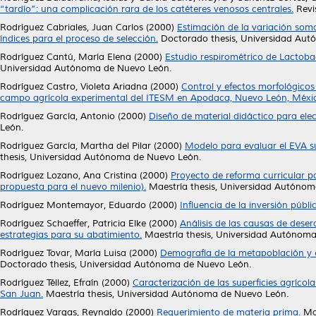
“tardío”: una complicación rara de los catéteres venosos centrales.
Revi
Rodríguez Cabriales, Juan Carlos
(2000)
Estimación de la variación som
índices para el proceso de selección.
Doctorado thesis, Universidad Au
Rodríguez Cantú, María Elena
(2000)
Estudio respirométrico de Lactobaci
Universidad Autónoma de Nuevo León.
Rodríguez Castro, Violeta Ariadna
(2000)
Control y efectos morfológicos 
campo agrícola experimental del ITESM en Apodaca, Nuevo León, Méxi
Rodríguez García, Antonio
(2000)
Diseño de material didáctico para elec
León.
Rodríguez García, Martha del Pilar
(2000)
Modelo para evaluar el EVA s
thesis, Universidad Autónoma de Nuevo León.
Rodríguez Lozano, Ana Cristina
(2000)
Proyecto de reforma curricular p
propuesta para el nuevo milenio).
Maestría thesis, Universidad Autónom
Rodríguez Montemayor, Eduardo
(2000)
Influencia de la inversión públ
Rodríguez Schaeffer, Patricia Elke
(2000)
Análisis de las causas de deser
estrategias para su abatimiento.
Maestría thesis, Universidad Autónom
Rodríguez Tovar, María Luisa
(2000)
Demografía de la metapoblación y e
Doctorado thesis, Universidad Autónoma de Nuevo León.
Rodríguez Téllez, Efraín
(2000)
Caracterización de las superficies agrícol
San Juan.
Maestría thesis, Universidad Autónoma de Nuevo León.
Rodríguez Vargas, Reynaldo
(2000)
Requerimiento de materia prima.
Mae