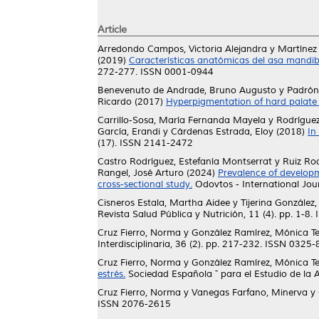
Article
Arredondo Campos, Victoria Alejandra
y
Martínez 
(2019)
Características anatómicas del asa mandi
272-277. ISSN 0001-0944
Benevenuto de Andrade, Bruno Augusto
y
Padrón
Ricardo
(2017)
Hyperpigmentation of hard palate 
Carrillo-Sosa, María Fernanda Mayela
y
Rodríguez
García, Erandi
y
Cárdenas Estrada, Eloy
(2018)
In
(17). ISSN 2141-2472
Castro Rodríguez, Estefanía Montserrat
y
Ruiz Ro
Rangel, José Arturo
(2024)
Prevalence of developm
cross-sectional study.
Odovtos - International Jou
Cisneros Estala, Martha Aidee
y
Tijerina González,
Revista Salud Pública y Nutrición, 11 (4). pp. 1-8
Cruz Fierro, Norma
y
González Ramírez, Mónica T
Interdisciplinaria, 36 (2). pp. 217-232. ISSN 0325
Cruz Fierro, Norma
y
González Ramírez, Mónica T
estrés.
Sociedad Española ˜ para el Estudio de la A
Cruz Fierro, Norma
y
Vanegas Farfano, Minerva
y
ISSN 2076-2615