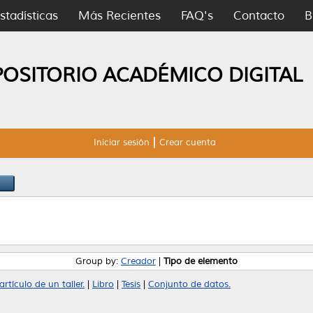
stadísticas
Más Recientes
FAQ's
Contacto
B
POSITORIO ACADÉMICO DIGITAL
Iniciar sesión
Crear cuenta
Group by:
Creador
|
Tipo de elemento
rtículo de un taller.
|
Libro
|
Tesis
|
Conjunto de datos.