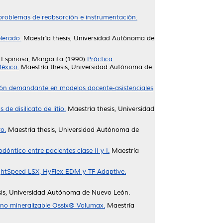
 problemas de reabsorción e instrumentación.
lerado.
Maestría thesis, Universidad Autónoma de
 Espinosa, Margarita
(1990)
Práctica
éxico.
Maestría thesis, Universidad Autónoma de
ción demandante en modelos docente-asistenciales
de disilicato de litio.
Maestría thesis, Universidad
o.
Maestría thesis, Universidad Autónoma de
óntico entre pacientes clase II y I.
Maestría
ightSpeed LSX, HyFlex EDM y TF Adaptive.
is, Universidad Autónoma de Nuevo León.
eno mineralizable Ossix® Volumax.
Maestría