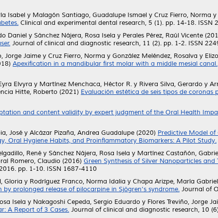
la Isabel
y
Malagón Santiago, Guadalupe Ismael
y
Cruz Fierro, Norma
abetes.
Clinical and experimental dental research, 5 (1). pp. 14-18. ISSN
do Daniel
y
Sánchez Nájera, Rosa Isela
y
Perales Pérez, Raúl Vicente
(20
ser.
Journal of clinical and diagnostic research, 11 (2). pp. 1-2. ISSN 22
o, Jorge Jaime
y
Cruz Fierro, Norma
y
González Meléndez, Rosalva
y
Eliz
018)
Apexification in a mandibular first molar with a middle mesial canal.
Eyra Elvyra
y
Martínez Menchaca, Héctor R.
y
Rivera Silva, Gerardo
y
Ar
ncia Hitte, Roberto
(2021)
Evaluación estética de seis tipos de coronas 
tation and content validity by expert judgment of the Oral Health Impact
ia, José
y
Alcázar Pizaña, Andrea Guadalupe
(2020)
Predictive Model of
y, Oral Hygiene Habits, and Proinflammatory Biomarkers: A Pilot Study.
gadillo, René
y
Sánchez Nájera, Rosa Isela
y
Martínez Castañón, Gabrie
ral Romero, Claudio
(2016)
Green Synthesis of Silver Nanoparticles and 
 2016. pp. 1-10. ISSN 1687-4110
, Gloria
y
Rodríguez Franco, Norma Idalia
y
Chapa Arizpe, María Gabrie
n by prolonged release of pilocarpine in Sjögren’s syndrome.
Journal of O
osa Isela
y
Nakagoshi Cepeda, Sergio Eduardo
y
Flores Treviño, Jorge J
: A Report of 3 Cases.
Journal of clinical and diagnostic research, 10 (