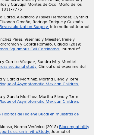
rlos
y
Carvajal Montes de Oca, María de los
SN 1811-7775
a Garza, Alejandro
y
Reyes Hernández, Cynthia
Elizondo Omaña, Rodrigo Enrique
y
Guzmán
Revascularization Surgery.
International Journal
nchez Pérez, Yesennia
y
Meester, Irene
y
kararaman
y
Cabral Romero, Claudio
(2019)
Human Squamous Cell Carcinoma.
Journal of
a
y
Carrillo Vázquez, Sandra M.
y
Montiel
ross sectional study.
Clinical and experimental
ca
y
García Martínez, Martha Elena
y
Torre
 Plaque of Asymptomatic Mexican Children.
ca
y
García Martínez, Martha Elena
y
Torre
 Plaque of Asymptomatic Mexican Children.
 de Hábitos de Higiene Bucal en muestras de
Alonso, Norma Verónica
(2018)
Biocompatibility
articles: an in vitroStudy.
Journal of