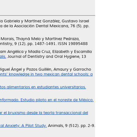
a Gabriela
y
Martínez González, Gustavo Israel
 de la Asociación Dental Mexicana, 76 (5). pp.
 Morais, Thayná Melo
y
Martínez Pedraza,
entistry, 9 (12). pp. 1487-1491. ISSN 19895488
iam Angélica
y
Madla Cruz, Elizabeth
y
Escamilla
lis.
Journal of Dentistry and Oral Hygiene, 13
Miguel Ángel
y
Pozos Guillén, Amaury
y
Garrocho
ents’ knowledge in two mexican dental schools: a
tos alimentarios en estudiantes universitarios.
nformado. Estudio piloto en el noreste de México.
r el bruxismo desde la teoría transaccional del
l Anxiety: A Pilot Study.
Animals, 9 (512). pp. 2-9.