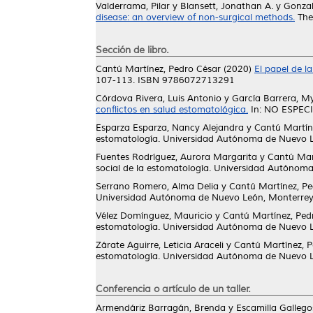
Valderrama, Pilar
y
Blansett, Jonathan A.
y
Gonzal
disease: an overview of non-surgical methods.
The 
Sección de libro.
Cantú Martínez, Pedro César
(2020)
El papel de l
107-113. ISBN 9786072713291
Córdova Rivera, Luis Antonio
y
García Barrera, My
conflictos en salud estomatológica.
In: NO ESPECI
Esparza Esparza, Nancy Alejandra
y
Cantú Martín
estomatología. Universidad Autónoma de Nuevo L
Fuentes Rodríguez, Aurora Margarita
y
Cantú Mar
social de la estomatología. Universidad Autónom
Serrano Romero, Alma Delia
y
Cantú Martínez, Pe
Universidad Autónoma de Nuevo León, Monterrey
Vélez Domínguez, Mauricio
y
Cantú Martínez, Ped
estomatología. Universidad Autónoma de Nuevo L
Zárate Aguirre, Leticia Araceli
y
Cantú Martínez, P
estomatología. Universidad Autónoma de Nuevo L
Conferencia o artículo de un taller.
Armendáriz Barragán, Brenda
y
Escamilla Gallegos