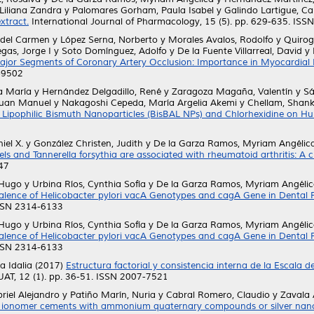
 Liliana Zandra
y
Palomares Gorham, Paula Isabel
y
Galindo Lartigue, Ca
xtract.
International Journal of Pharmacology, 15 (5). pp. 629-635. IS
a del Carmen
y
López Serna, Norberto
y
Morales Avalos, Rodolfo
y
Quirog
egas, Jorge I
y
Soto Domínguez, Adolfo
y
De la Fuente Villarreal, David
y
ajor Segments of Coronary Artery Occlusion: Importance in Myocardial 
-9502
ia María
y
Hernández Delgadillo, René
y
Zaragoza Magaña, Valentín
y
Sá
 Juan Manuel
y
Nakagoshi Cepeda, María Argelia Akemi
y
Chellam, Shan
 Lipophilic Bismuth Nanoparticles (BisBAL NPs) and Chlorhexidine on 
iel X.
y
González Christen, Judith
y
De la Garza Ramos, Myriam Angélic
ls and Tannerella forsythia are associated with rheumatoid arthritis: A c
347
 Hugo
y
Urbina Ríos, Cynthia Sofía
y
De la Garza Ramos, Myriam Angéli
alence of Helicobacter pylori vacA Genotypes and cagA Gene in Dental
ISSN 2314-6133
 Hugo
y
Urbina Ríos, Cynthia Sofía
y
De la Garza Ramos, Myriam Angéli
alence of Helicobacter pylori vacA Genotypes and cagA Gene in Dental
ISSN 2314-6133
a Idalia
(2017)
Estructura factorial y consistencia interna de la Escala
UAT, 12 (1). pp. 36-51. ISSN 2007-7521
riel Alejandro
y
Patiño Marín, Nuria
y
Cabral Romero, Claudio
y
Zavala 
ass ionomer cements with ammonium quaternary compounds or silver nanop