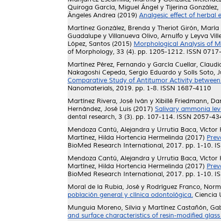
Quiroga García, Miguel Ángel
y
Tijerina González,
Ángeles Andrea
(2019)
Analgesic effect of herbal e
Martínez González, Brenda
y
Theriot Girón, Marí
Guadalupe
y
Villanueva Olivo, Arnulfo
y
Leyva Vill
López, Santos
(2015)
Morphological Analysis of M
of Morphology, 33 (4). pp. 1205-1212. ISSN 0717
Martínez Pérez, Fernando
y
García Cuellar, Claud
Nakagoshi Cepeda, Sergio Eduardo
y
Solís Soto,
Comparative Study of Antitumor Activity between
Nanomaterials, 2019. pp. 1-8. ISSN 1687-4110
Martínez Rivera, José Iván
y
Xibillé Friedmann, Dan
Hernández, José Luis
(2017)
Salivary ammonia leve
dental research, 3 (3). pp. 107-114. ISSN 2057-4
Mendoza Cantú, Alejandra
y
Urrutia Baca, Víctor
Martínez, Hilda Hortencia Hermelinda
(2017)
Prev
BioMed Research International, 2017. pp. 1-10. 
Mendoza Cantú, Alejandra
y
Urrutia Baca, Víctor
Martínez, Hilda Hortencia Hermelinda
(2017)
Prev
BioMed Research International, 2017. pp. 1-10. 
Moral de la Rubia, José
y
Rodríguez Franco, Norm
población general y clínica odontológica.
Ciencia 
Munguia Moreno, Silvia
y
Martínez Castañón, Gab
and surface characteristics of resin-modified gl