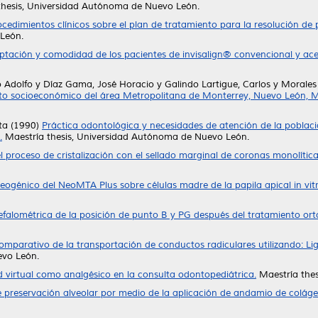
hesis, Universidad Autónoma de Nuevo León.
cedimientos clínicos sobre el plan de tratamiento para la resolución de
León.
ación y comodidad de los pacientes de invisalign® convencional y ace
 Adolfo
y
Díaz Gama, José Horacio
y
Galindo Lartigue, Carlos
y
Morales
ato socioeconómico del área Metropolitana de Monterrey, Nuevo León, M
ta
(1990)
Práctica odontológica y necesidades de atención de la pobla
.
Maestría thesis, Universidad Autónoma de Nuevo León.
l proceso de cristalización con el sellado marginal de coronas monolíticas 
teogénico del NeoMTA Plus sobre células madre de la papila apical in vitr
alométrica de la posición de punto B y PG después del tratamiento ortod
omparativo de la transportación de conductos radiculares utilizando: L
evo León.
d virtual como analgésico en la consulta odontopediátrica.
Maestría thes
preservación alveolar por medio de la aplicación de andamio de colág