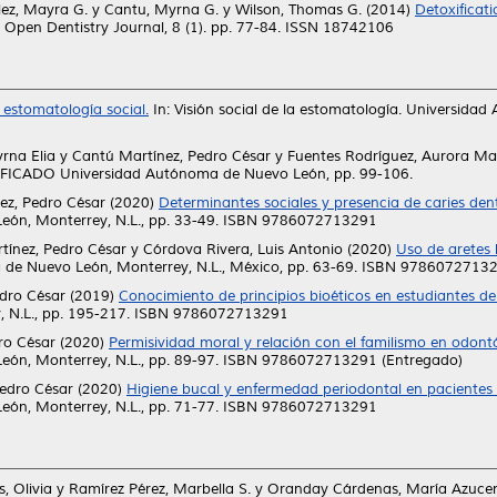
ez, Mayra G.
y
Cantu, Myrna G.
y
Wilson, Thomas G.
(2014)
Detoxificati
Open Dentistry Journal, 8 (1). pp. 77-84. ISSN 18742106
a estomatología social.
In: Visión social de la estomatología. Universida
rna Elia
y
Cantú Martínez, Pedro César
y
Fuentes Rodríguez, Aurora Ma
FICADO Universidad Autónoma de Nuevo León, pp. 99-106.
ez, Pedro César
(2020)
Determinantes sociales y presencia de caries dent
eón, Monterrey, N.L., pp. 33-49. ISBN 9786072713291
tínez, Pedro César
y
Córdova Rivera, Luis Antonio
(2020)
Uso de aretes 
a de Nuevo León, Monterrey, N.L., México, pp. 63-69. ISBN 9786072713
dro César
(2019)
Conocimiento de principios bioéticos en estudiantes de
, N.L., pp. 195-217. ISBN 9786072713291
ro César
(2020)
Permisividad moral y relación con el familismo en odont
eón, Monterrey, N.L., pp. 89-97. ISBN 9786072713291 (Entregado)
edro César
(2020)
Higiene bucal y enfermedad periodontal en pacientes c
eón, Monterrey, N.L., pp. 71-77. ISBN 9786072713291
, Olivia
y
Ramírez Pérez, Marbella S.
y
Oranday Cárdenas, María Azuce