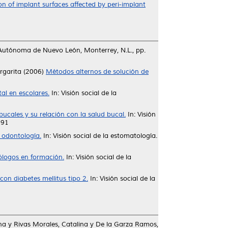
on of implant surfaces affected by peri-implant
d Autónoma de Nuevo León, Monterrey, N.L., pp.
rgarita
(2006)
Métodos alternos de solución de
al en escolares.
In: Visión social de la
bucales y su relación con la salud bucal.
In: Visión
291
 odontología.
In: Visión social de la estomatología.
ólogos en formación.
In: Visión social de la
on diabetes mellitus tipo 2.
In: Visión social de la
na
y
Rivas Morales, Catalina
y
De la Garza Ramos,