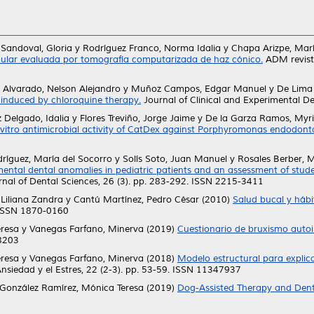
Sandoval, Gloria
y
Rodríguez Franco, Norma Idalia
y
Chapa Arizpe, Marí
bular evaluada por tomografía computarizada de haz cónico.
ADM revista
 Alvarado, Nelson Alejandro
y
Muñoz Campos, Edgar Manuel
y
De Lima
induced by chloroquine therapy.
Journal of Clinical and Experimental D
 Delgado, Idalia
y
Flores Treviño, Jorge Jaime
y
De la Garza Ramos, Myr
 vitro antimicrobial activity of CatDex against Porphyromonas endodonta
dríguez, María del Socorro
y
Solís Soto, Juan Manuel
y
Rosales Berber, 
ental dental anomalies in pediatric patients and an assessment of stud
rnal of Dental Sciences, 26 (3). pp. 283-292. ISSN 2215-3411
 Liliana Zandra
y
Cantú Martínez, Pedro César
(2010)
Salud bucal y hábi
. ISSN 1870-0160
eresa
y
Vanegas Farfano, Minerva
(2019)
Cuestionario de bruxismo autoi
-8203
eresa
y
Vanegas Farfano, Minerva
(2018)
Modelo estructural para explica
nsiedad y el Estres, 22 (2-3). pp. 53-59. ISSN 11347937
González Ramírez, Mónica Teresa
(2019)
Dog-Assisted Therapy and Denta