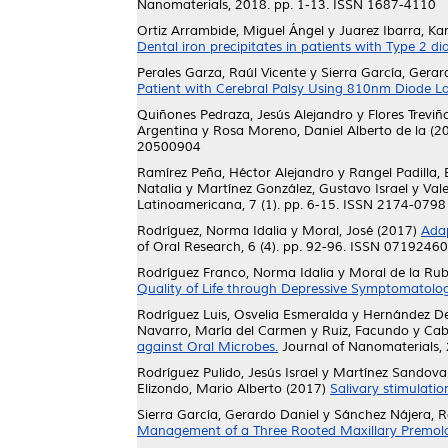
Nanomaterials, 2018. pp. 1-13. ISSN 1687-4110
Ortiz Arrambide, Miguel Ángel
y
Juarez Ibarra, Kar
Dental iron precipitates in patients with Type 2 di
Perales Garza, Raúl Vicente
y
Sierra García, Gerar
Patient with Cerebral Palsy Using 810nm Diode La
Quiñones Pedraza, Jesús Alejandro
y
Flores Treviñ
Argentina
y
Rosa Moreno, Daniel Alberto de la
(2
20500904
Ramírez Peña, Héctor Alejandro
y
Rangel Padilla, 
Natalia
y
Martínez González, Gustavo Israel
y
Vale
Latinoamericana, 7 (1). pp. 6-15. ISSN 2174-0798
Rodríguez, Norma Idalia
y
Moral, José
(2017)
Adap
of Oral Research, 6 (4). pp. 92-96. ISSN 07192460
Rodríguez Franco, Norma Idalia
y
Moral de la Rub
Quality of Life through Depressive Symptomatolog
Rodríguez Luis, Osvelia Esmeralda
y
Hernández Del
Navarro, María del Carmen
y
Ruiz, Facundo
y
Cab
against Oral Microbes.
Journal of Nanomaterials,
Rodríguez Pulido, Jesús Israel
y
Martínez Sandoval
Elizondo, Mario Alberto
(2017)
Salivary stimulatio
Sierra García, Gerardo Daniel
y
Sánchez Nájera, R
Management of a Three Rooted Maxillary Premolar