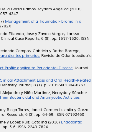
y
De la Garza Ramos, Myriam Angélica
(2018)
 2057-4347
17)
Management of a Traumatic Fibroma in a
49782X
ondo Elizondo, José
y
Zavala Vargas, Larissa
Clinical Case Reports, 6 (8). pp. 1517-1520. ISSN
redondo Campos, Gabriela
y
Barba Borrego,
para dientes primarios.
Revista de Odontopediatría
 Profile applied to Periodontal Disease.
Journal
 Clinical Attachment Loss and Oral Health-Related
Dentistry Journal, 8 (1). p. 20. ISSN 2304-6767
l Alejandro
y
Niño Martínez, Nereyda
y
Sánchez
Their Bactericidal and Antimycotic Activities
la
y
Riega Torres, Janett Carmen Luzmila
y
Garza
ral Research, 6 (3). pp. 64-69. ISSN 07192460
aime
y
López Ruíz, Catalina
(2016)
Endodontic
6). pp. 5-6. ISSN 2249-782X