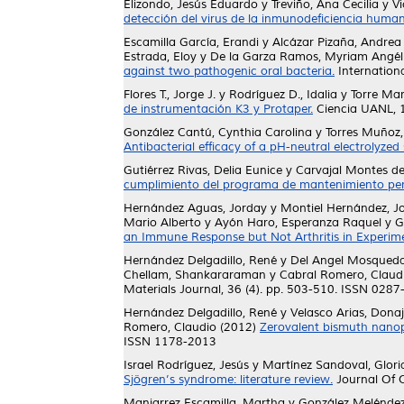
Elizondo, Jesús Eduardo
y
Treviño, Ana Cecilia
y
Vi
detección del virus de la inmunodeficiencia huma
Escamilla García, Erandi
y
Alcázar Pizaña, Andre
Estrada, Eloy
y
De la Garza Ramos, Myriam Angél
against two pathogenic oral bacteria.
Internationa
Flores T., Jorge J.
y
Rodríguez D., Idalia
y
Torre Mar
de instrumentación K3 y Protaper.
Ciencia UANL, 1
González Cantú, Cynthia Carolina
y
Torres Muñoz,
Antibacterial efficacy of a pH-neutral electrolyzed
Gutiérrez Rivas, Delia Eunice
y
Carvajal Montes de
cumplimiento del programa de mantenimiento peri
Hernández Aguas, Jorday
y
Montiel Hernández, Jo
Mario Alberto
y
Ayón Haro, Esperanza Raquel
y
G
an Immune Response but Not Arthritis in Experim
Hernández Delgadillo, René
y
Del Angel Mosqueda
Chellam, Shankararaman
y
Cabral Romero, Claud
Materials Journal, 36 (4). pp. 503-510. ISSN 028
Hernández Delgadillo, René
y
Velasco Arias, Donaj
Romero, Claudio
(2012)
Zerovalent bismuth nanopa
ISSN 1178-2013
Israel Rodríguez, Jesús
y
Martínez Sandoval, Glori
Sjögren’s syndrome: literature review.
Journal Of O
Manjarrez Escamilla, Martha
y
González Meléndez