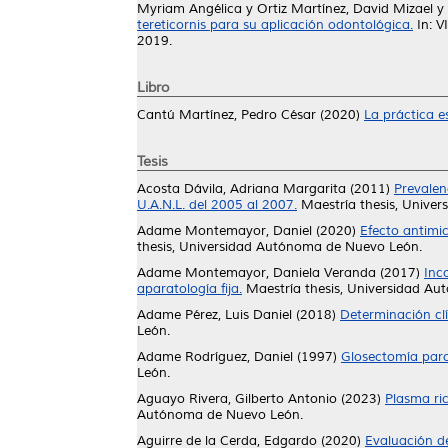
Myriam Angélica
y
Ortiz Martínez, David Mizael
y
tereticornis para su aplicación odontológica.
In: V
2019.
Libro
Cantú Martínez, Pedro César
(2020)
La práctica e
Tesis
Acosta Dávila, Adriana Margarita
(2011)
Prevalen
U.A.N.L. del 2005 al 2007.
Maestría thesis, Unive
Adame Montemayor, Daniel
(2020)
Efecto antimi
thesis, Universidad Autónoma de Nuevo León.
Adame Montemayor, Daniela Veranda
(2017)
Inc
aparatología fija.
Maestría thesis, Universidad A
Adame Pérez, Luis Daniel
(2018)
Determinación cl
León.
Adame Rodríguez, Daniel
(1997)
Glosectomía parci
León.
Aguayo Rivera, Gilberto Antonio
(2023)
Plasma ri
Autónoma de Nuevo León.
Aguirre de la Cerda, Edgardo
(2020)
Evaluación d