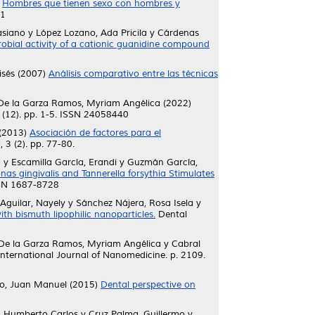
)
Hombres que tienen sexo con hombres y
11
asiano
y
López Lozano, Ada Pricila
y
Cárdenas
robial activity of a cationic guanidine compound
isés
(2007)
Análisis comparativo entre las técnicas
De la Garza Ramos, Myriam Angélica
(2022)
 (12). pp. 1-5. ISSN 24058440
(2013)
Asociación de factores para el
3 (2). pp. 77-80.
a
y
Escamilla García, Erandi
y
Guzmán García,
as gingivalis and Tannerella forsythia Stimulates
ISSN 1687-8728
Aguilar, Nayely
y
Sánchez Nájera, Rosa Isela
y
th bismuth lipophilic nanoparticles.
Dental
De la Garza Ramos, Myriam Angélica
y
Cabral
nternational Journal of Nanomedicine. p. 2109.
to, Juan Manuel
(2015)
Dental perspective on
, Humberto Carlos
y
Cruz Palma, Guillermo
y