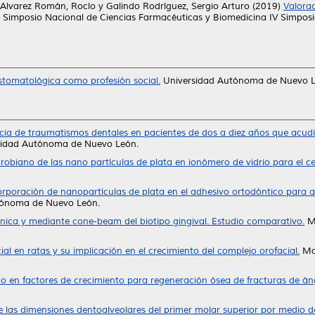
Alvarez Román, Rocío
y
Galindo Rodríguez, Sergio Arturo
(2019)
Valorac
I Simposio Nacional de Ciencias Farmacéuticas y Biomedicina IV Simposio
stomatológica como profesión social.
Universidad Autónoma de Nuevo L
cia de traumatismos dentales en pacientes de dos a diez años que acud
rsidad Autónoma de Nuevo León.
crobiano de las nano partículas de plata en ionómero de vidrio para el
orporación de nanopartículas de plata en el adhesivo ortodóntico para a
utónoma de Nuevo León.
ínica y mediante cone-beam del biotipo gingival. Estudio comparativo.
Ma
al en ratas y su implicación en el crecimiento del complejo orofacial.
Mae
co en factores de crecimiento para regeneración ósea de fracturas de án
e las dimensiones dentoalveolares del primer molar superior por medio 