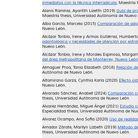
inmediatos con la técnica interradicula.
Maestría t
Alanis Ramírez, Ayaritth Lizetth
(2019)
Guía de pro
Maestría thesis, Universidad Autónoma de Nuevo 
Alba García, Marcela
(2015)
Comparación de adapt
Nuevo León.
Alcázar Toribio, Irene
y
Armas Gutiérrez, Humberto
odontológica y necesidades de atención por estr
Nuevo León.
Alcázar Toribio, Irene
y
Morales Espinosa, Margari
del área metropolitana de Monterrey, Nuevo León
Almaguer Proa, Tania Elizabeth
(2018)
Relación de
Autónoma de Nuevo León.
Altamirano Garza, Cynthia Karla
(2020)
Efecto os
Nuevo León.
Alvarado Sánchez, Anabell
(2024)
Comparación cef
thesis, Universidad Autónoma de Nuevo León.
Alvarez Hernández, Miguel Ángel
(2021)
Estudio c
Especialidad thesis, Universidad Autónoma de Nu
Alvarez Ocampo, Ana Sofía
(2020)
Uso de realida
Amador Zárate, Marilyn Lizbeth
(2019)
Método de 
thesis, Universidad Autónoma de Nuevo León.