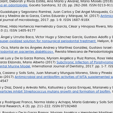
olant, Deborah
y
Rivas Estilla, Ana María
y
Alvarez, Mario Moisés
(2018
na en odontología.
Gaceta Sanitaria, 32 (3). pp. 262-268. ISSN 0213-91
a Guadalupe
y
Segoviano Ramírez, Juan Carlos
y
Del Angel Mosqueda, C
ica
y
Medina de la Garza, Carlos Eduardo
y
Márquez, M.
(2017)
Antimic
l journal of microbiology, 2017. pp. 1-9. ISSN 1687-918X
tínez, Hilda Hortencia Hermelinda
y
García, César
y
Hinojosa Rivera, Mo
0 (1). ISSN 1405-9177
 Ángel
y
Urrutia Baca, Víctor Hugo
y
Sánchez García, Gustavo Adolfo
y
 super-oxidized solution for nonsurgical periodontal treatment.
Heliyon, 8
 Oca, María de los Ángeles Andrea
y
Martínez González, Gustavo Israel
odontal en pacientes diabéticos+.
Revista Mexicana de Periodontología, 
sé Luis
y
De la Garza Ramos, Myriam Angélica
y
Ruiz Ramos, Rosa Veli
arza Elizondo, Mario Alberto
(2017)
Subchronic Infection of Porphyromon
ental Murine Model.
International Journal of Dentistry, 2017. pp. 1-7. 
, Casiano
y
Solís Soto, Juan Manuel
y
Munguia Moreno, Silvia
y
Pineda 
io
(2017)
Antimicrobial and antibiofilm activities of MTA supplemented wi
7-4547
i
y
Diaz, David
y
Arévalo Niño, Katiushka
y
Garza Enriquez, Marianela
y
rticles inhibit Streptococcus mutans growth and formation of biofilm.
I
a
y
Rodríguez Franco, Norma Idalia
y
Achapa, María Gabriela
y
Solís So
ral Research, 4 (3). pp. 211-222. ISSN 07192460
, Rosalva
y
De la Garza Ramos, Myriam Angélica
y
Hernández Martínez