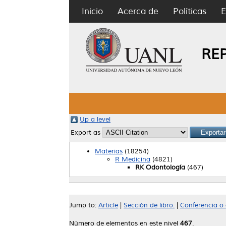
Inicio
Acerca de
Políticas
E
RE
Up a level
Export as
Materias
(18254)
R Medicina
(4821)
RK Odontología
(467)
Jump to:
Article
|
Sección de libro.
|
Conferencia o a
Número de elementos en este nivel
467
.