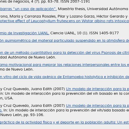
nes de negocios, 4 (7). pp. 63-78. ISSN 2007-1191
barras “un caso de aplicación”.
Maestría thesis, Universidad Autónoma
ona, María
y
Carranza Rosales, Pilar
y
Lozano Garza, Héctor Gerardo
y
tective effect of Leucophyllum frutescens on Wistar albino rats intoxica
emio de Investigación UANL.
Ciencia UANL, 10 (1). ISSN 1405-9177
ón quimiométrica del material particulado suspendido en la atmósfera d
 de un método cuantitativo para la detección del virus Psorosis de cít
sidad Autónoma de Nuevo León.
ama motivacional para mejorar las relaciones interpersonales entre los 
oma de Nuevo León.
n vitro del ciclo de vida axénico de Entamoeba histolytica e inhibición de
y
Cruz Quevedo, Juana Edith
(2007)
Un modelo de interacción para la 
In: Un modelo de interacción para la prevención del vih basado en la c
in, USA.
y
Cruz Quevedo, Juana Edith
(2007)
Un modelo de interacción para la 
o.
In: Un modelo de interacción para la prevención del vih/sida basado 
 Nuevo León, pp. 93-106.
práctica de la actividad física y el deporte en la población adulta: Un e