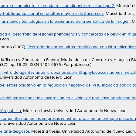
barreras ambientales en adultos con diabetes mellitus tipo 2.
Maestría t
y habilidad funcional en adultos mayores de Zacatecas.
Maestría thesis
las nuevas tecnologías en la enseñanza de la semiótica de la imagen.
Ma
lidad al desarrollo de lesiones premalignas y cancerosas de cérvix en mu
León.
onardo
(2007)
Electrodo de carbón vítreo modificado con Ni-trietilendia
ía Teresa
y
Gómez de la Fuente, María Idalia del Consuelo
y
Hinojosa Ri
0 (37). pp. 16-22. ISSN 1405-0676 (Por publicarse)
in vitro de agentes antimicrobianos sobre Staphylococcus aureus metici
, Universidad Autónoma de Nuevo León.
del estrés oxidativo en la regulación negativa del VHC inducida por ácido a
os diferentes tipos de cimentación en el valor de una casa habitación de
ión pública.
Maestría thesis, Universidad Autónoma de Nuevo León.
 competitividad en las empresas constructoras con un enfoque de calida
is, Universidad Autónoma de Nuevo León.
es anti-desgaste.
Maestría thesis, Universidad Autónoma de Nuevo León.