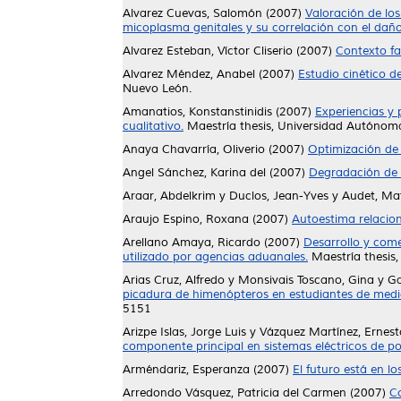
Alvarez Cuevas, Salomón
(2007)
Valoración de los
micoplasma genitales y su correlación con el daño
Alvarez Esteban, Víctor Cliserio
(2007)
Contexto fam
Alvarez Méndez, Anabel
(2007)
Estudio cinético d
Nuevo León.
Amanatios, Konstanstinidis
(2007)
Experiencias y 
cualitativo.
Maestría thesis, Universidad Autónom
Anaya Chavarría, Oliverio
(2007)
Optimización de 
Angel Sánchez, Karina del
(2007)
Degradación de 
Araar, Abdelkrim
y
Duclos, Jean-Yves
y
Audet, Ma
Araujo Espino, Roxana
(2007)
Autoestima relacio
Arellano Amaya, Ricardo
(2007)
Desarrollo y come
utilizado por agencias aduanales.
Maestría thesis
Arias Cruz, Alfredo
y
Monsivais Toscano, Gina
y
Ga
picadura de himenópteros en estudiantes de medic
5151
Arizpe Islas, Jorge Luis
y
Vázquez Martínez, Ernest
componente principal en sistemas eléctricos de po
Arméndariz, Esperanza
(2007)
El futuro está en lo
Arredondo Vásquez, Patricia del Carmen
(2007)
C