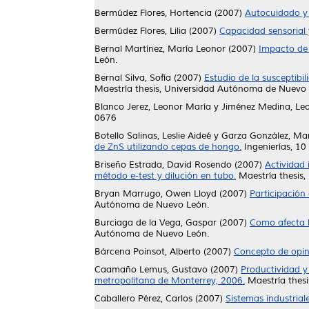
Bermúdez Flores, Hortencia
(2007)
Autocuidado y 
Bermúdez Flores, Lilia
(2007)
Capacidad sensorial 
Bernal Martínez, María Leonor
(2007)
Impacto de 
León.
Bernal Silva, Sofía
(2007)
Estudio de la susceptibi
Maestría thesis, Universidad Autónoma de Nuevo 
Blanco Jerez, Leonor María
y
Jiménez Medina, Le
0676
Botello Salinas, Leslie Aideé
y
Garza González, Mar
de ZnS utilizando cepas de hongo.
Ingenierías, 1
Briseño Estrada, David Rosendo
(2007)
Actividad 
método e-test y dilución en tubo.
Maestría thesis
Bryan Marrugo, Owen Lloyd
(2007)
Participación 
Autónoma de Nuevo León.
Burciaga de la Vega, Gaspar
(2007)
Como afecta l
Autónoma de Nuevo León.
Bárcena Poinsot, Alberto
(2007)
Concepto de opin
Caamaño Lemus, Gustavo
(2007)
Productividad y
metropolitana de Monterrey, 2006.
Maestría thes
Caballero Pérez, Carlos
(2007)
Sistemas industrial