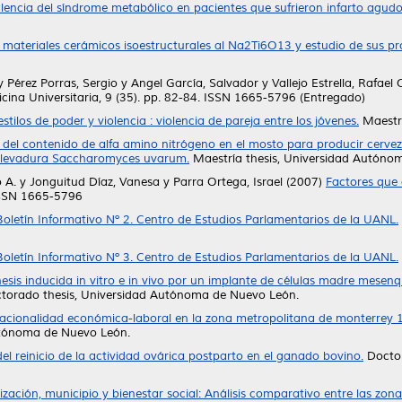
lencia del síndrome metabólico en pacientes que sufrieron infarto agudo
e materiales cerámicos isoestructurales al Na2Ti6O13 y estudio de sus pr
y
Pérez Porras, Sergio
y
Angel García, Salvador
y
Vallejo Estrella, Rafael
ina Universitaria, 9 (35). pp. 82-84. ISSN 1665-5796 (Entregado)
stilos de poder y violencia : violencia de pareja entre los jóvenes.
Maestrí
del contenido de alfa amino nitrógeno en el mosto para producir cerveza,
do levadura Saccharomyces uvarum.
Maestría thesis, Universidad Autóno
 A.
y
Jonguitud Díaz, Vanesa
y
Parra Ortega, Israel
(2007)
Factores que 
 ISSN 1665-5796
Boletín Informativo Nº 2. Centro de Estudios Parlamentarios de la UANL.
Boletín Informativo Nº 3. Centro de Estudios Parlamentarios de la UANL.
sis inducida in vitro e in vivo por un implante de células madre mese
torado thesis, Universidad Autónoma de Nuevo León.
racionalidad económica-laboral en la zona metropolitana de monterrey
utónoma de Nuevo León.
el reinicio de la actividad ovárica postparto en el ganado bovino.
Doctor
ización, municipio y bienestar social: Análisis comparativo entre las z