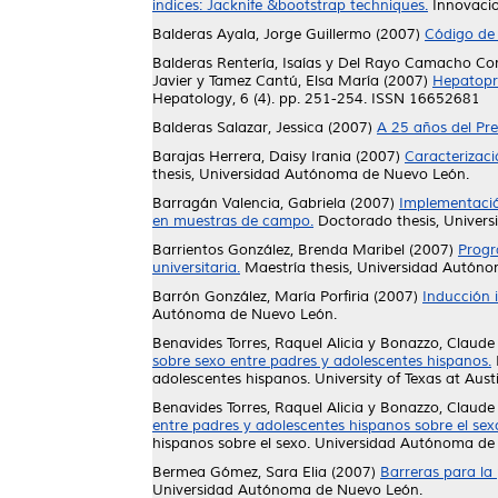
indices: Jacknife &bootstrap techniques.
Innovacio
Balderas Ayala, Jorge Guillermo
(2007)
Código de 
Balderas Rentería, Isaías
y
Del Rayo Camacho Cor
Javier
y
Tamez Cantú, Elsa María
(2007)
Hepatopro
Hepatology, 6 (4). pp. 251-254. ISSN 16652681
Balderas Salazar, Jessica
(2007)
A 25 años del Pr
Barajas Herrera, Daisy Irania
(2007)
Caracterizaci
thesis, Universidad Autónoma de Nuevo León.
Barragán Valencia, Gabriela
(2007)
Implementación
en muestras de campo.
Doctorado thesis, Univer
Barrientos González, Brenda Maribel
(2007)
Progr
universitaria.
Maestría thesis, Universidad Autón
Barrón González, María Porfiria
(2007)
Inducción i
Autónoma de Nuevo León.
Benavides Torres, Raquel Alicia
y
Bonazzo, Claude
sobre sexo entre padres y adolescentes hispanos.
adolescentes hispanos. University of Texas at Aust
Benavides Torres, Raquel Alicia
y
Bonazzo, Claude
entre padres y adolescentes hispanos sobre el sex
hispanos sobre el sexo. Universidad Autónoma de
Bermea Gómez, Sara Elia
(2007)
Barreras para la 
Universidad Autónoma de Nuevo León.