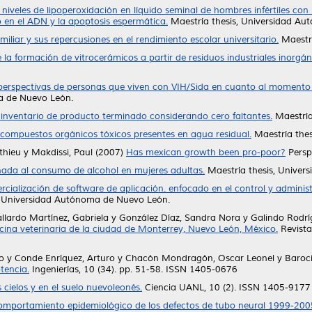
 niveles de lipoperoxidación en líquido seminal de hombres infértiles co
 en el ADN y la apoptosis espermática.
Maestría thesis, Universidad A
iliar y sus repercusiones en el rendimiento escolar universitario.
Maestrí
e la formación de vitrocerámicos a partir de residuos industriales inorgán
perspectivas de personas que viven con VIH/Sida en cuanto al momento d
a de Nuevo León.
inventario de producto terminado considerando cero faltantes.
Maestría
compuestos orgánicos tóxicos presentes en agua residual.
Maestría thes
thieu
y
Makdissi, Paul
(2007)
Has mexican growth been pro-poor?
Perspe
nada al consumo de alcohol en mujeres adultas.
Maestría thesis, Univer
rcialización de software de aplicación. enfocado en el control y admini
, Universidad Autónoma de Nuevo León.
llardo Martínez, Gabriela
y
González Díaz, Sandra Nora
y
Galindo Rodrí
ina veterinaria de la ciudad de Monterrey, Nuevo León, México.
Revista
o
y
Conde Enríquez, Arturo
y
Chacón Mondragón, Oscar Leonel
y
Baroci
tencia.
Ingenierías, 10 (34). pp. 51-58. ISSN 1405-0676
s cielos y en el suelo nuevoleonés.
Ciencia UANL, 10 (2). ISSN 1405-9177
omportamiento epidemiológico de los defectos de tubo neural 1999-200