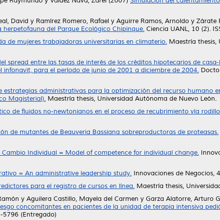
lipe Raymundo
y
Valdez Nava, Zarel
(2007)
Simulación del calentamient
eal, David
y
Ramírez Romero, Rafael
y
Aguirre Ramos, Arnoldo
y
Zárate 
 la herpetofauna del Parque Ecológico Chipinque.
Ciencia UANL, 10 (2). 
da de mujeres trabajadoras universitarias en climaterio.
Maestría thesis,
el spread entre las tasas de interés de los créditos hipotecarios de casa-
el infonavit, para el período de junio de 2001 a diciembre de 2004.
Doctor
e estrategias administrativas para la optimización del recurso humano
o Magisterial).
Maestría thesis, Universidad Autónoma de Nuevo León.
stico de fluidos no-newtonianos en el proceso de recubrimiento vía rodillo
ón de mutantes de Beauveria Bassiana sobreproductoras de proteasas.
Cambio Individual = Model of competence for individual change.
Innova
rativo = An administrative leadership study.
Innovaciones de Negocios, 4
edictores para el registro de cursos en línea.
Maestría thesis, Universid
 Ramón
y
Aguilera Castillo, Mayela del Carmen
y
Garza Alatorre, Arturo 
riesgo concomitantes en pacientes de la unidad de terapia intensiva pediát
65-5796 (Entregado)