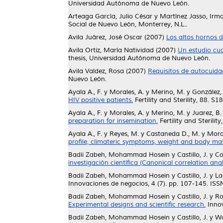
Universidad Autónoma de Nuevo León.
Arteaga García, Julio César
y
Martínez Jasso, Irm
Social de Nuevo León, Monterrey, N.L..
Avila Juárez, José Oscar
(2007)
Los altos hornos d
Avila Ortiz, María Natividad
(2007)
Un estudio cua
thesis, Universidad Autónoma de Nuevo León.
Avila Valdez, Rosa
(2007)
Requisitos de autocuid
Nuevo León.
Ayala A., F.
y
Morales, A.
y
Merino, M.
y
González, 
HIV positive patients.
Fertility and Sterility, 88. 
Ayala A., F.
y
Morales, A.
y
Merino, M.
y
Juarez, B. 
preparation for insemination.
Fertility and Steril
Ayala A., F.
y
Reyes, M.
y
Castaneda D., M.
y
Moral
profile, climateric symptoms, weight and body mas
Badii Zabeh, Mohammad Hosein
y
Castillo, J.
y
Co
investigación científica (Canonical correlation anal
Badii Zabeh, Mohammad Hosein
y
Castillo, J.
y
La
Innovaciones de negocios, 4 (7). pp. 107-145. IS
Badii Zabeh, Mohammad Hosein
y
Castillo, J.
y
Ro
Experimental designs and scientific research.
Innov
Badii Zabeh, Mohammad Hosein
y
Castillo, J.
y
Wo