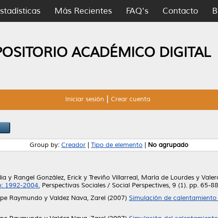
stadísticas
Más Recientes
FAQ's
Contacto
B
POSITORIO ACADÉMICO DIGITAL
Iniciar sesión
Crear cuenta
Group by:
Creador
|
Tipo de elemento
|
No agrupado
ia
y
Rangel González, Erick
y
Treviño Villarreal, María de Lourdes
y
Valer
o: 1992-2004.
Perspectivas Sociales / Social Perspectives, 9 (1). pp. 65-
lipe Raymundo
y
Valdez Nava, Zarel
(2007)
Simulación de calentamiento