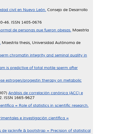
edad civil en Nuevo León.
Consejo de Desarrollo
. 40-46. ISSN 1405-0676
 normal de personas que fueron obesas.
Maestría
.
Maestría thesis, Universidad Autónoma de
perm chromatin integrity and seminal quality in
m is predictive of total motile sperm after
dose estrogen/progestin therapy on metabolic
007)
Análisis de correlación canónica (ACC) e
22. ISSN 1665-9627
ntífica = Role of statistics in scientific research.
imentales e investigación científica =
s de jacknife & bootstrap = Precision of statistical