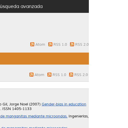
úsqueda avanzada
Atom
RSS 1.0
RSS 2.0
Atom
RSS 1.0
RSS 2.0
o Gil, Jorge Noel
(2007)
Gender-bias in education
88. ISSN 1405-1133
 de manganitas mediante microondas.
Ingenierías,