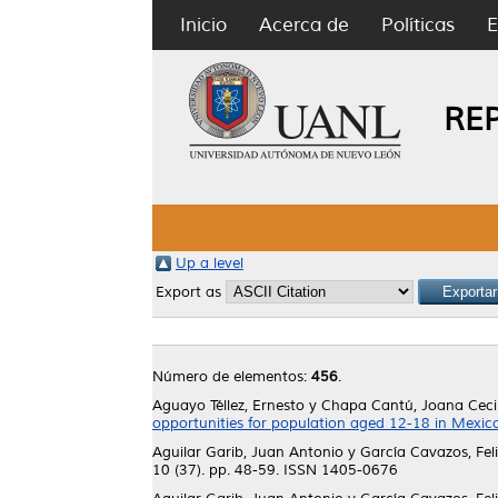
Inicio
Acerca de
Políticas
E
RE
Up a level
Export as
Número de elementos:
456
.
Aguayo Téllez, Ernesto
y
Chapa Cantú, Joana Cecil
opportunities for population aged 12-18 in Mexic
Aguilar Garib, Juan Antonio
y
García Cavazos, Fe
10 (37). pp. 48-59. ISSN 1405-0676