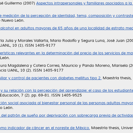
sé Guillermo
(2007)
Aspectos intrapersonales y familiares asociados a la
 medición de la percepción de identidad, tema, composición y contraste
e Nuevo León.
alcohol en adultos mayores de 65 años de una localidad de estrato med
ía Julia
y
Morales Vallarta, Mario Rodolfo
y
Segura Luna, José Juan
(20
UANL, 10 (1). ISSN 1405-9177
erísticas relevantes en la determinación del precio de los servicios de 
León.
Laura Magdalena
y
Cotera Correa, Mauricio
y
Pando Moreno, Marisela
(2
cia UANL, 10 (2). ISSN 1405-9177
liar y control de pacientes con diabetes mellitus tipo 2.
Maestría thesis
y su relación con la percepción del aprendizaje: el caso de los estudia
 Educación, 7 (2). pp. 69-81. ISSN 1405-9525
ción social asociada al bienestar personal de las personas adultas mayo
o León.
 del patrón de sueño por deprivación con sobrecarga previa de activida
como indicador de cáncer en el noreste de México.
Maestría thesis, Univ