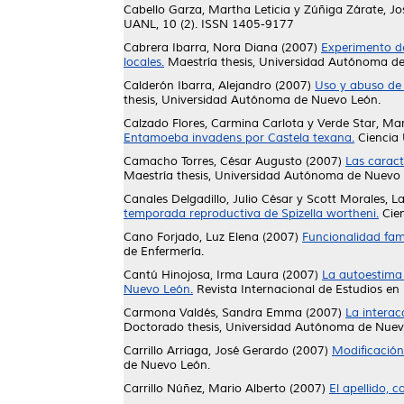
Cabello Garza, Martha Leticia
y
Zúñiga Zárate, Jo
UANL, 10 (2). ISSN 1405-9177
Cabrera Ibarra, Nora Diana
(2007)
Experimento de
locales.
Maestría thesis, Universidad Autónoma d
Calderón Ibarra, Alejandro
(2007)
Uso y abuso de 
thesis, Universidad Autónoma de Nuevo León.
Calzado Flores, Carmina Carlota
y
Verde Star, Mar
Entamoeba invadens por Castela texana.
Ciencia 
Camacho Torres, César Augusto
(2007)
Las caract
Maestría thesis, Universidad Autónoma de Nuevo 
Canales Delgadillo, Julio César
y
Scott Morales, 
temporada reproductiva de Spizella wortheni.
Cien
Cano Forjado, Luz Elena
(2007)
Funcionalidad fami
de Enfermería.
Cantú Hinojosa, Irma Laura
(2007)
La autoestima 
Nuevo León.
Revista Internacional de Estudios en
Carmona Valdés, Sandra Emma
(2007)
La interac
Doctorado thesis, Universidad Autónoma de Nuev
Carrillo Arriaga, José Gerardo
(2007)
Modificación
de Nuevo León.
Carrillo Núñez, Mario Alberto
(2007)
El apellido, 