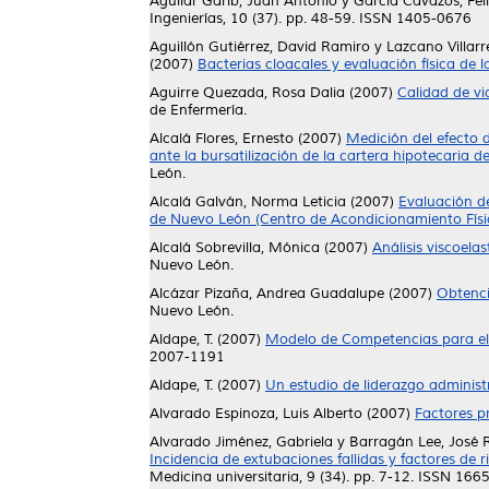
Aguilar Garib, Juan Antonio
y
García Cavazos, Fe
Ingenierías, 10 (37). pp. 48-59. ISSN 1405-0676
Aguillón Gutiérrez, David Ramiro
y
Lazcano Villarr
(2007)
Bacterias cloacales y evaluación física de
Aguirre Quezada, Rosa Dalia
(2007)
Calidad de vi
de Enfermería.
Alcalá Flores, Ernesto
(2007)
Medición del efecto d
ante la bursatilización de la cartera hipotecaria d
León.
Alcalá Galván, Norma Leticia
(2007)
Evaluación d
de Nuevo León (Centro de Acondicionamiento Físic
Alcalá Sobrevilla, Mónica
(2007)
Análisis viscoela
Nuevo León.
Alcázar Pizaña, Andrea Guadalupe
(2007)
Obtenci
Nuevo León.
Aldape, T.
(2007)
Modelo de Competencias para el 
2007-1191
Aldape, T.
(2007)
Un estudio de liderazgo administ
Alvarado Espinoza, Luis Alberto
(2007)
Factores pr
Alvarado Jiménez, Gabriela
y
Barragán Lee, José
Incidencia de extubaciones fallidas y factores de 
Medicina universitaria, 9 (34). pp. 7-12. ISSN 16