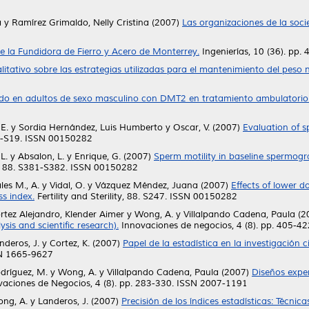
a
y
Ramírez Grimaldo, Nelly Cristina
(2007)
Las organizaciones de la soci
e la Fundidora de Fierro y Acero de Monterrey.
Ingenierías, 10 (36). pp
litativo sobre las estrategias utilizadas para el mantenimiento del peso
ado en adultos de sexo masculino con DMT2 en tratamiento ambulatorio
E.
y
Sordia Hernández, Luis Humberto
y
Oscar, V.
(2007)
Evaluation of s
S18-S19. ISSN 00150282
L.
y
Absalon, L.
y
Enrique, G.
(2007)
Sperm motility in baseline spermogra
ity, 88. S381-S382. ISSN 00150282
es M., A.
y
Vidal, O.
y
Vázquez Méndez, Juana
(2007)
Effects of lower 
s index.
Fertility and Sterility, 88. S247. ISSN 00150282
rtez Alejandro, Klender Aimer
y
Wong, A.
y
Villalpando Cadena, Paula
(2
ysis and scientific research).
Innovaciones de negocios, 4 (8). pp. 405-4
nderos, J.
y
Cortez, K.
(2007)
Papel de la estadística en la investigación cie
SN 1665-9627
dríguez, M.
y
Wong, A.
y
Villalpando Cadena, Paula
(2007)
Diseños exper
aciones de Negocios, 4 (8). pp. 283-330. ISSN 2007-1191
ng, A.
y
Landeros, J.
(2007)
Precisión de los índices estadísticas: Técnica