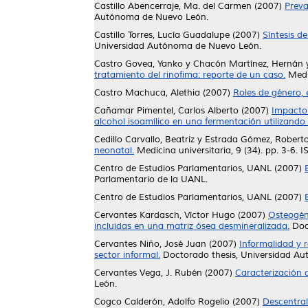
Castillo Abencerraje, Ma. del Carmen
(2007)
Preva
Autónoma de Nuevo León.
Castillo Torres, Lucía Guadalupe
(2007)
Síntesis d
Universidad Autónoma de Nuevo León.
Castro Govea, Yanko
y
Chacón Martínez, Hernán
tratamiento del rinofima: reporte de un caso.
Medic
Castro Machuca, Alethia
(2007)
Roles de género, e
Cañamar Pimentel, Carlos Alberto
(2007)
Impacto 
alcohol isoamílico en una fermentación utilizan
Cedillo Carvallo, Beatriz
y
Estrada Gómez, Roberto
neonatal.
Medicina universitaria, 9 (34). pp. 3-6.
Centro de Estudios Parlamentarios, UANL
(2007)
Parlamentario de la UANL.
Centro de Estudios Parlamentarios, UANL
(2007)
Cervantes Kardasch, Víctor Hugo
(2007)
Osteogéne
incluidas en una matriz ósea desmineralizada.
Doc
Cervantes Niño, José Juan
(2007)
Informalidad y 
sector informal.
Doctorado thesis, Universidad A
Cervantes Vega, J. Rubén
(2007)
Caracterización d
León.
Cogco Calderón, Adolfo Rogelio
(2007)
Descentral