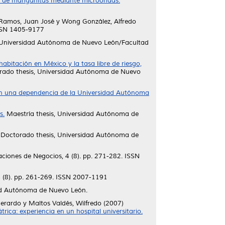
o de manganitas mediante microondas.
Ramos, Juan José
y
Wong González, Alfredo
ISSN 1405-9177
 Universidad Autónoma de Nuevo León/Facultad
habitación en México y la tasa libre de riesgo,
ado thesis, Universidad Autónoma de Nuevo
 en una dependencia de la Universidad Autónoma
s.
Maestría thesis, Universidad Autónoma de
Doctorado thesis, Universidad Autónoma de
ciones de Negocios, 4 (8). pp. 271-282. ISSN
 (8). pp. 261-269. ISSN 2007-1191
ad Autónoma de Nuevo León.
Gerardo
y
Maltos Valdés, Wilfredo
(2007)
rica: experiencia en un hospital universitario.