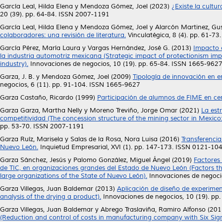
García Leal, Hilda Elena
y
Mendoza Gómez, Joel
(2023)
¿Existe la cultu
20 (39). pp. 64-84. ISSN 2007-1191
García Leal, Hilda Elena
y
Mendoza Gómez, Joel
y
Alarcón Martinez, Gu
colaboradores: una revisión de literatura.
Vinculatégica, 8 (4). pp. 61-7
García Pérez, María Laura
y
Vargas Hernández, José G.
(2013)
Impacto e
la industria automotriz mexicana (Strategic impact of protectionism im
industry).
Innovaciones de negocios, 10 (19). pp. 65-84. ISSN 1665-962
Garza, J. B.
y
Mendoza Gómez, Joel
(2009)
Tipología de innovación en 
negocios, 6 (11). pp. 91-104. ISSN 1665-9627
Garza Castaño, Ricardo
(1999)
Participación de alumnos de FIME en ce
Garza Garza, Martha Nelly
y
Moreno Treviño, Jorge Omar
(2021)
La est
competitividad (The concession structure of the mining sector in Mexico
pp. 53-70. ISSN 2007-1191
Garza Ruíz, Marisela
y
Salas de la Rosa, Nora Luisa
(2016)
Transferenci
Nuevo León.
Inquietud Empresarial, XVI (1). pp. 147-173. ISSN 0121-10
Garza Sánchez, Jesús
y
Palomo González, Miguel Ángel
(2019)
Factores 
de TIC, en organizaciones grandes del Estado de Nuevo León (Factors t
large organizations of the State of Nuevo León).
Innovaciones de negocio
Garza Villegas, Juan Baldemar
(2013)
Aplicación de diseño de experimen
analysis of the drying a product).
Innovaciones de negocios, 10 (19). pp
Garza Villegas, Juan Baldemar
y
Abrego Traslaviña, Ramiro Alfonso
(201
(Reduction and control of costs in manufacturing company with Six Sig