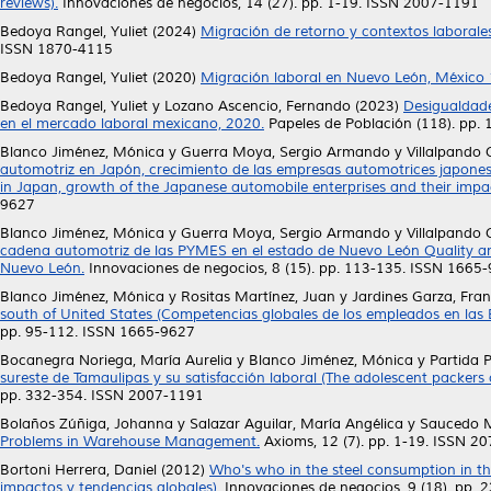
reviews).
Innovaciones de negocios, 14 (27). pp. 1-19. ISSN 2007-1191
Bedoya Rangel, Yuliet
(2024)
Migración de retorno y contextos laborale
ISSN 1870-4115
Bedoya Rangel, Yuliet
(2020)
Migración laboral en Nuevo León, México
Bedoya Rangel, Yuliet
y
Lozano Ascencio, Fernando
(2023)
Desigualdade
en el mercado laboral mexicano, 2020.
Papeles de Población (118). pp.
Blanco Jiménez, Mónica
y
Guerra Moya, Sergio Armando
y
Villalpando
automotriz en Japón, crecimiento de las empresas automotrices japones
in Japan, growth of the Japanese automobile enterprises and their imp
9627
Blanco Jiménez, Mónica
y
Guerra Moya, Sergio Armando
y
Villalpando
cadena automotriz de las PYMES en el estado de Nuevo León Quality and
Nuevo León.
Innovaciones de negocios, 8 (15). pp. 113-135. ISSN 1665
Blanco Jiménez, Mónica
y
Rositas Martínez, Juan
y
Jardines Garza, Fran
south of United States (Competencias globales de los empleados en las 
pp. 95-112. ISSN 1665-9627
Bocanegra Noriega, María Aurelia
y
Blanco Jiménez, Mónica
y
Partida 
sureste de Tamaulipas y su satisfacción laboral (The adolescent packers 
pp. 332-354. ISSN 2007-1191
Bolaños Zúñiga, Johanna
y
Salazar Aguilar, María Angélica
y
Saucedo Ma
Problems in Warehouse Management.
Axioms, 12 (7). pp. 1-19. ISSN 2
Bortoni Herrera, Daniel
(2012)
Who's who in the steel consumption in th
impactos y tendencias globales).
Innovaciones de negocios, 9 (18). pp.