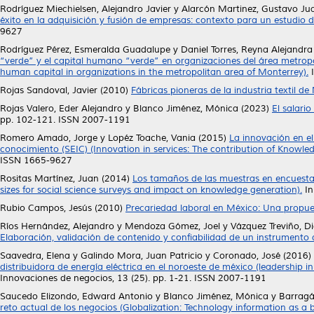
Rodríguez Miechielsen, Alejandro Javier
y
Alarcón Martinez, Gustavo Ju
éxito en la adquisición y fusión de empresas: contexto para un estudio
9627
Rodríguez Pérez, Esmeralda Guadalupe
y
Daniel Torres, Reyna Alejandra
“verde” y el capital humano “verde” en organizaciones del área metropo
human capital in organizations in the metropolitan area of ​​Monterrey).
I
Rojas Sandoval, Javier
(2010)
Fábricas pioneras de la industria textil de
Rojas Valero, Eder Alejandro
y
Blanco Jiménez, Mónica
(2023)
El salario
pp. 102-121. ISSN 2007-1191
Romero Amado, Jorge
y
Lopéz Toache, Vania
(2015)
La innovación en el 
conocimiento (SEIC) (Innovation in services: The contribution of Knowled
ISSN 1665-9627
Rositas Martínez, Juan
(2014)
Los tamaños de las muestras en encuestas
sizes for social science surveys and impact on knowledge generation).
In
Rubio Campos, Jesús
(2010)
Precariedad laboral en México: Una propues
Ríos Hernández, Alejandro
y
Mendoza Gómez, Joel
y
Vázquez Treviño, D
Elaboración, validación de contenido y confiabilidad de un instrumento 
Saavedra, Elena
y
Galindo Mora, Juan Patricio
y
Coronado, José
(2016)
distribuidora de energía eléctrica en el noroeste de méxico (leadership i
Innovaciones de negocios, 13 (25). pp. 1-21. ISSN 2007-1191
Saucedo Elizondo, Edward Antonio
y
Blanco Jiménez, Mónica
y
Barragá
reto actual de los negocios (Globalization: Technology information as a b