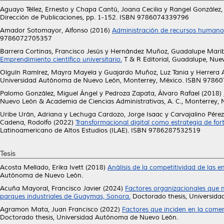
Aguayo Téllez, Ernesto
y
Chapa Cantú, Joana Cecilia
y
Rangel González, 
Dirección de Publicaciones, pp. 1-152. ISBN 9786074339796
Amador Sotomayor, Alfonso
(2016)
Administración de recursos humanos
9786072705357
Barrera Cortinas, Francisco Jesús
y
Hernández Muñoz, Guadalupe Marib
Emprendimiento científico universitario.
T & R Editorial, Guadalupe, Nu
Olguín Ramírez, Mayra Mayela
y
Guajardo Muñoz, Luz Tania
y
Herrera A
Universidad Autónoma de Nuevo León, Monterrey, México. ISBN 9786
Palomo González, Miguel Ángel
y
Pedroza Zapata, Álvaro Rafael
(2018)
Nuevo León & Academia de Ciencias Administrativas, A. C., Monterre
Uribe Urán, Adriana
y
Lechuga Cardozo, Jorge Isaac
y
Carvajalino Pérez
Cadena, Rodolfo
(2022)
Transformacional digital como estrategia de for
Latinoamericano de Altos Estudios (ILAE). ISBN 9786287532519
Tesis
Acosta Mellado, Erika Ivett
(2018)
Análisis de la competitividad de las e
Autónoma de Nuevo León.
Acuña Mayoral, Francisco Javier
(2024)
Factores organizacionales que m
parques industriales de Guaymas, Sonora.
Doctorado thesis, Universid
Agramon Mata, Juan Francisco
(2022)
Factores que inciden en la comerc
Doctorado thesis, Universidad Autónoma de Nuevo León.