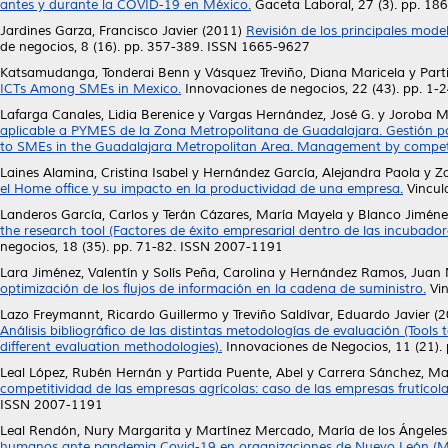
antes y durante la COVID-19 en México.
Gaceta Laboral, 27 (3). pp. 1
Jardines Garza, Francisco Javier
(2011)
Revisión de los principales mode
de negocios, 8 (16). pp. 357-389. ISSN 1665-9627
Katsamudanga, Tonderai Benn
y
Vásquez Treviño, Diana Maricela
y
Part
ICTs Among SMEs in Mexico.
Innovaciones de negocios, 22 (43). pp. 1-
Lafarga Canales, Lidia Berenice
y
Vargas Hernández, José G.
y
Joroba M
aplicable a PYMES de la Zona Metropolitana de Guadalajara. Gestión po
to SMEs in the Guadalajara Metropolitan Area. Management by compet
Laines Alamina, Cristina Isabel
y
Hernández García, Alejandra Paola
y
Z
el Home office y su impacto en la productividad de una empresa.
Vincula
Landeros García, Carlos
y
Terán Cázares, María Mayela
y
Blanco Jiméne
the research tool (Factores de éxito empresarial dentro de las incubador
negocios, 18 (35). pp. 71-82. ISSN 2007-1191
Lara Jiménez, Valentín
y
Solís Peña, Carolina
y
Hernández Ramos, Juan
optimización de los flujos de información en la cadena de suministro.
Vin
Lazo Freymannt, Ricardo Guillermo
y
Treviño Saldívar, Eduardo Javier
(2
Análisis bibliográfico de las distintas metodologías de evaluación (Tools t
different evaluation methodologies).
Innovaciones de Negocios, 11 (21).
Leal López, Rubén Hernán
y
Partida Puente, Abel
y
Carrera Sánchez, Ma
competitividad de las empresas agrícolas: caso de las empresas frutíco
ISSN 2007-1191
Leal Rendón, Nury Margarita
y
Martínez Mercado, María de los Ángeles
humanos ante pandemia Covid-19 en organizaciones de Nuevo León (M