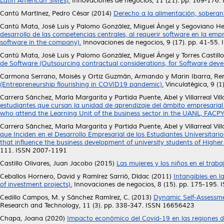
Latin American SMEs).
Innovaciones de negocios, 11 (21). pp. 169-176
Cantú Martínez, Pedro César
(2014)
Derecho a la alimentación, soberaní
Cantú Mata, José Luis
y
Palomo González, Miguel Ángel
y
Segoviano He
desarrollo de las competencias centrales, al requerir software en la emp
software in the company).
Innovaciones de negocios, 9 (17). pp. 41-55
Cantú Mata, José Luis
y
Palomo González, Miguel Ángel
y
Torres Castill
de Software (Outsourcing contractual considerations, for Software deve
Carmona Serrano, Moisés
y
Ortiz Guzmán, Armando
y
Marin Ibarra, Re
(Entrepreneurship flourishing in COVID19 pandemic).
Vinculatégica, 9 (
Carrera Sánchez, María Margarita
y
Partida Puente, Abel
y
Villarreal Vil
estudiantes que cursan la unidad de aprendizaje del ámbito empresarial 
who attend the Learning Unit of the business sector in the UANL, FACPY
Carrera Sánchez, María Margarita
y
Partida Puente, Abel
y
Villarreal Vil
que Inciden en el Desarrollo Empresarial de los Estudiantes Universitari
that influence the business development of university students of Higher 
111. ISSN 2007-1191
Castillo Olivares, Juan Jacobo
(2015)
Las mujeres y los niños en el traba
Ceballos Hornero, David
y
Ramírez Sarrió, Dídac
(2011)
Intangibles en l
of investment projects).
Innovaciones de negocios, 8 (15). pp. 175-195.
Cedillo Campos, M.
y
Sánchez Ramírez, C.
(2013)
Dynamic Self-Assessm
Research and Technology, 11 (3). pp. 338-347. ISSN 16656423
Chapa, Joana
(2020)
Impacto económico del Covid-19 en las regiones 