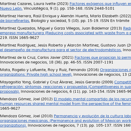
Martínez Cazares, Laura Ivette
(2023)
Factores exógenos que influyen e
Nuevo León.
Vinculatégica, 9 (1). pp. 158-168. ISSN 2448-5101
Martínez Herrera, Raúl Enrique
y
Alemán Huerta, María Elizabeth
(2022
de biorrefinerías.
Biología y sociedad, 5 (10). pp. 15-19. ISSN En trámite
Martínez Quezadas, Miguel
y
Garza Villegas, Juan Baldemar
(2013)
Redu
empresa manufacturera (Reducing costs associated with waste from a 
219. ISSN 1665-9627
Martínez Rodríguez, Jesús Roberto
y
Alarcón Martinez, Gustavo Juan
(2
el desempeño de manufactura para el sector de electrodomésticos.
Inno
Martínez de la Cruz, Carlos Javier
(2021)
Factores que propician la perm
Innovaciones de negocios, 18 (36). pp. 46-55. ISSN 2007-1191
Mata, Rogelio
y
Lafuente, Roy
y
Ruiz, Fernando
(2016)
Organizaciones q
organizations: Private high school level).
Innovaciones de negocios, 13 (
Mayagoitia Yong, Gabriel
y
Cruz Álvarez, Jesús Gerardo
(2009)
Competiti
refrigeración: síntomas, reacciones y propuestas (Competitiveness in sup
proposals).
Innovaciones de negocios, 6 (11). pp. 143-154. ISSN 1665-9
Mendoza Gómez, Joel
(2012)
El modelo mental compartido de los recurs
human resources shared mental model from the perspective of the femini
1665-9627
Mendoza Gómez, Joel
(2010)
Permanencia y evolución de la cultura lab
organizaciones mexicanas. (Permanence and evolution of Mexican work c
organizations).
Innovaciones de negocios, 7 (13). pp. 105-137. ISSN 16