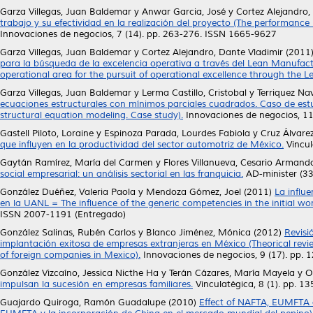
Garza Villegas, Juan Baldemar
y
Anwar Garcia, José
y
Cortez Alejandro,
trabajo y su efectividad en la realización del proyecto (The performance
Innovaciones de negocios, 7 (14). pp. 263-276. ISSN 1665-9627
Garza Villegas, Juan Baldemar
y
Cortez Alejandro, Dante Vladimir
(2011
para la búsqueda de la excelencia operativa a través del Lean Manuf
operational area for the pursuit of operational excellence through the 
Garza Villegas, Juan Baldemar
y
Lerma Castillo, Cristobal
y
Terriquez N
ecuaciones estructurales con mínimos parciales cuadrados. Caso de est
structural equation modeling. Case study).
Innovaciones de negocios, 11
Gastell Piloto, Loraine
y
Espinoza Parada, Lourdes Fabiola
y
Cruz Álvare
que influyen en la productividad del sector automotriz de México.
Vincul
Gaytán Ramírez, María del Carmen
y
Flores Villanueva, Cesario Armand
social empresarial: un análisis sectorial en las franquicia.
AD-minister (33
González Duéñez, Valeria Paola
y
Mendoza Gómez, Joel
(2011)
La influe
en la UANL = The influence of the generic competencies in the initial wo
ISSN 2007-1191 (Entregado)
González Salinas, Rubén Carlos
y
Blanco Jiménez, Mónica
(2012)
Revisi
implantación exitosa de empresas extranjeras en México (Theorical revie
of foreign companies in Mexico).
Innovaciones de negocios, 9 (17). pp.
González Vizcaíno, Jessica Nicthe Ha
y
Terán Cázares, María Mayela
y
O
impulsan la sucesión en empresas familiares.
Vinculatégica, 8 (1). pp. 
Guajardo Quiroga, Ramón Guadalupe
(2010)
Effect of NAFTA, EUMFTA 