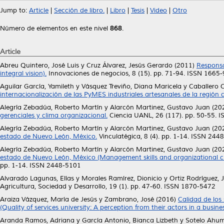
Jump to:
Article
|
Sección de libro.
|
Libro
|
Tesis
|
Video
|
Otro
Número de elementos en este nivel
868
.
Article
Abreu Quintero, José Luis
y
Cruz Álvarez, Jesús Gerardo
(2011)
Responsab
integral vision).
Innovaciones de negocios, 8 (15). pp. 71-94. ISSN 1665
Aguilar García, Yamileth
y
Vásquez Treviño, Diana Maricela
y
Caballero 
internacionalización de las PyMES industriales artesanales de la región 
Alegría Zebadúa, Roberto Martín
y
Alarcón Martinez, Gustavo Juan
(20
gerenciales y clima organizacional.
Ciencia UANL, 26 (117). pp. 50-55. 
Alegría Zebadúa, Roberto Martín
y
Alarcón Martinez, Gustavo Juan
(20
estado de Nuevo León, México.
Vinculatégica, 8 (4). pp. 1-14. ISSN 244
Alegría Zebadúa, Roberto Martín
y
Alarcón Martinez, Gustavo Juan
(20
estado de Nuevo León, México (Management skills and organizational cli
pp. 1-14. ISSN 2448-5101
Alvarado Lagunas, Elías
y
Morales Ramírez, Dionicio
y
Ortiz Rodríguez, J
Agricultura, Sociedad y Desarrollo, 19 (1). pp. 47-60. ISSN 1870-5472
Araiza Vázquez, María de Jesús
y
Zambrano, José
(2016)
Calidad de los
(Quality of services university: A perception from their actors in a busine
Aranda Ramos, Adriana
y
García Antonio, Bianca Lizbeth
y
Sotelo Ahum