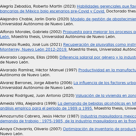
Alegría Zebadúa, Roberto Martín
(2023)
Habilidades gerenciales que fav
bancarias de México bajo escenarios pre-Covid y Covid.
Doctorado thesi
Alejandro Chable, Jarlin Darío
(2020)
Modelo de gestión de abastecimient
Universidad Autónoma de Nuevo León.
Alfonzo Morales, Gabriela
(2002)
Propuesta para mejorar los procesos ad
León.
Maestría thesis, Universidad Autónoma de Nuevo León.
Almanza Rueda, José Luis
(2021)
Recuperación de plusvalías como instr
Monterrey, Nuevo León 2012-2019.
Maestría thesis, Universidad Autó
Alvarado Lagunas, Elías
(2008)
Diferencia salarial por género y la indu
de Nuevo León.
Alvarado Ramírez, Héctor Manuel
(1997)
Productividad en la manufactu
Autónoma de Nuevo León.
Alvarez Berrones, Jorge Alberto
(2006)
La influencia de los factores urb
Universidad Autónoma de Nuevo León.
Alvarez Rodríguez, Juan Antonio
(2020)
Valuación de la vivienda en zon
Ameida Villa, Alejandra
(1999)
La demanda de bebidas alcohólicas en Méx
análisis empírico para el período de 1989 a 1995.
Maestría thesis, Univ
Amozurrutia Cabrera, Jesús Héctor
(1987)
Industria maquiladora mexica
demanda de trabajo : 1975-1985, de la industria maquiladora en la fron
Anaya Chavarría, Oliverio
(2007)
Optimización de inventario de product
Nuevo León.