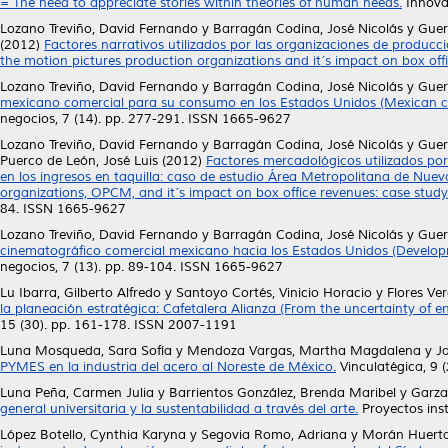
= The need to appreciate stories within theories of human needs.
Innova
Lozano Treviño, David Fernando
y
Barragán Codina, José Nicolás
y
Guer
(2012)
Factores narrativos utilizados por las organizaciones de producci
the motion pictures production organizations and it´s impact on box offi
Lozano Treviño, David Fernando
y
Barragán Codina, José Nicolás
y
Guer
mexicano comercial para su consumo en los Estados Unidos (Mexican com
negocios, 7 (14). pp. 277-291. ISSN 1665-9627
Lozano Treviño, David Fernando
y
Barragán Codina, José Nicolás
y
Guer
Puerco de León, José Luis
(2012)
Factores mercadológicos utilizados po
en los ingresos en taquilla: caso de estudio Área Metropolitana de Nue
organizations, OPCM, and it´s impact on box office revenues: case study
84. ISSN 1665-9627
Lozano Treviño, David Fernando
y
Barragán Codina, José Nicolás
y
Guer
cinematográfico comercial mexicano hacia los Estados Unidos (Developm
negocios, 7 (13). pp. 89-104. ISSN 1665-9627
Lu Ibarra, Gilberto Alfredo
y
Santoyo Cortés, Vinicio Horacio
y
Flores Ve
la planeación estratégica: Cafetalera Alianza (From the uncertainty of en
15 (30). pp. 161-178. ISSN 2007-1191
Luna Mosqueda, Sara Sofía
y
Mendoza Vargas, Martha Magdalena
y
J
PYMES en la industria del acero al Noreste de México.
Vinculatégica, 9 
Luna Peña, Carmen Julia
y
Barrientos González, Brenda Maribel
y
Garza
general universitaria y la sustentabilidad a través del arte.
Proyectos inst
López Botello, Cynthia Karyna
y
Segovia Romo, Adriana
y
Morán Huertas