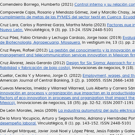
Comendeiro Borrego, Humberto
(2021)
Control interno y su relación c
Compoverde Cajas, Rosario
y
Mendoza Gómez, Joel
y
Marcillo Chasy, Je
cumplimiento de metas de las PYMES del sector textil en Cuenca, Ecuad
Cruz Lara, Carlos
y
Ramírez Garza, Martha María
(2023)
Factores que i
Nuevo León.
Vinculatégica, 9 (3). pp. 13-24. ISSN 2448-5101
Cruz Páez, Fabio Orlando
y
Lechuga Cardozo, Jorge Isaac
(2019)
Evalua
de Biotecnología, Agropecuaria, Mosquera.
In vestigium ire, 13 (1). pp
Cruz Reyes, Rafael
(2012)
La gestión del conocimiento y la innovación 
management and telecommunication services innovation in Mexican fir
Cruz Álvarez, Jesús Gerardo
(2012)
Design for Six Sigma: Approach for r
fiabilidad y fabricación de bajo costo).
Innovaciones de negocios, 9 (18)
Cuellar, Cecilia Y.
y
Moreno, Jorge O.
(2022)
Employment, wages, and the
American Journal of Central Banking, 3 (2). p. 100055. ISSN 2666-1438
Cuevas Merecías, Imelda
y
Villarreal Villarreal, Luis Alberto
y
Carrera Sán
innovación en procesos y organización que impactan en la productividad d
factors of eco-innovation in processes and organization that impact the p
Mexico).
Innovaciones de negocios, 18 (35). pp. 32-52. ISSN 2007-1191
De León Morales, Jesús
(2009)
La industria automotriz del auto eléctrico
De la Mora Yocupicio, Arturo
y
Segovia Romo, Adriana
y
Hernández Pon
desempeño laboral.
Vinculatégica, 8 (1). pp. 143-152. ISSN 2448-5101
Del Ángel Márquez, Javier José Noel
y
López Pérez, Jesús Fabián
y
Galin