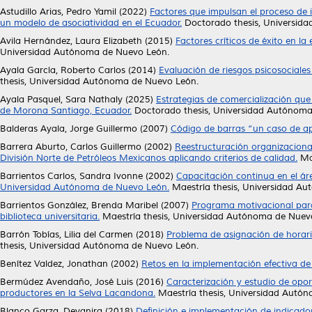
Astudillo Arias, Pedro Yamil
(2022)
Factores que impulsan el proceso de 
un modelo de asociatividad en el Ecuador.
Doctorado thesis, Universid
Avila Hernández, Laura Elizabeth
(2015)
Factores críticos de éxito en 
Universidad Autónoma de Nuevo León.
Ayala García, Roberto Carlos
(2014)
Evaluación de riesgos psicosociale
thesis, Universidad Autónoma de Nuevo León.
Ayala Pasquel, Sara Nathaly
(2025)
Estrategias de comercialización que
de Morona Santiago, Ecuador.
Doctorado thesis, Universidad Autónoma
Balderas Ayala, Jorge Guillermo
(2007)
Código de barras “un caso de ap
Barrera Aburto, Carlos Guillermo
(2002)
Reestructuración organizaciona
División Norte de Petróleos Mexicanos aplicando criterios de calidad.
Mae
Barrientos Carlos, Sandra Ivonne
(2002)
Capacitación continua en el áre
Universidad Autónoma de Nuevo León.
Maestría thesis, Universidad A
Barrientos González, Brenda Maribel
(2007)
Programa motivacional para 
biblioteca universitaria.
Maestría thesis, Universidad Autónoma de Nuev
Barrón Tobías, Lilia del Carmen
(2018)
Problema de asignación de horari
thesis, Universidad Autónoma de Nuevo León.
Benítez Valdez, Jonathan
(2002)
Retos en la implementación efectiva de
Bermúdez Avendaño, José Luis
(2016)
Caracterización y estudio de opor
productores en la Selva Lacandona.
Maestría thesis, Universidad Autó
Blanco Garza, Deyanira
(2018)
Definición e implementación de indicado