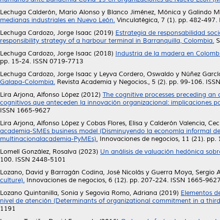
Lechuga Calderón, Mario Alonso
y
Blanco Jiménez, Mónica
y
Galindo Mo
medianas industriales en Nuevo León.
Vinculatégica, 7 (1). pp. 482-497
Lechuga Cardozo, Jorge Isaac
(2019)
Estrategia de responsabilidad soci
responsibility strategy of a harbour terminal in Barranquilla, Colombia.
S
Lechuga Cardozo, Jorge Isaac
(2018)
Industria de la madera en Colombia
pp. 15-24. ISSN 0719-7713
Lechuga Cardozo, Jorge Isaac
y
Leyva Cordero, Oswaldo
y
Núñez García
Galapa-Colombia.
Revista Academia y Negocios., 5 (2). pp. 99-106. IS
Lira Arjona, Alfonso López
(2012)
The cognitive processes preceding an 
cognitivos que anteceden la innovación organizacional: implicaciones 
ISSN 1665-9627
Lira Arjona, Alfonso López
y
Cobas Flores, Elisa
y
Calderón Valencia, Ceci
academia-SMEs business model (Disminuyendo la economía informal de 
multinacionalacademia-PyMEs).
Innovaciones de negocios, 11 (21). pp
Lomelí González, Rosalva
(2023)
Un análisis de valuación hedónica sob
100. ISSN 2448-5101
Lozano, David
y
Barragán Codina, José Nicolás
y
Guerra Moya, Sergio
culture).
Innovaciones de negocios, 6 (12). pp. 207-224. ISSN 1665-962
Lozano Quintanilla, Sonia
y
Segovia Romo, Adriana
(2019)
Elementos de
nivel de atención (Determinants of organizational commitment in a third l
1191