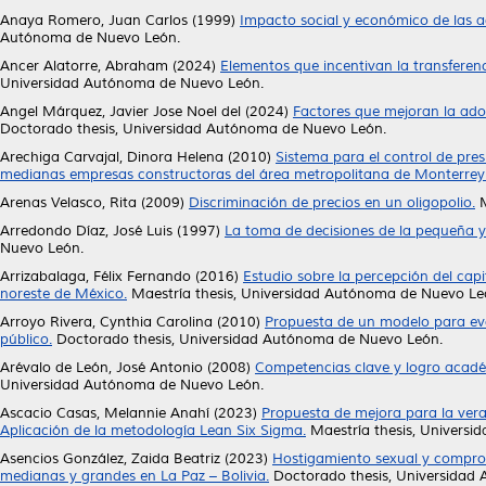
Anaya Romero, Juan Carlos
(1999)
Impacto social y económico de las a
Autónoma de Nuevo León.
Ancer Alatorre, Abraham
(2024)
Elementos que incentivan la transferen
Universidad Autónoma de Nuevo León.
Angel Márquez, Javier Jose Noel del
(2024)
Factores que mejoran la adop
Doctorado thesis, Universidad Autónoma de Nuevo León.
Arechiga Carvajal, Dinora Helena
(2010)
Sistema para el control de pres
medianas empresas constructoras del área metropolitana de Monterrey
Arenas Velasco, Rita
(2009)
Discriminación de precios en un oligopolio.
M
Arredondo Díaz, José Luis
(1997)
La toma de decisiones de la pequeña y 
Nuevo León.
Arrizabalaga, Félix Fernando
(2016)
Estudio sobre la percepción del cap
noreste de México.
Maestría thesis, Universidad Autónoma de Nuevo Le
Arroyo Rivera, Cynthia Carolina
(2010)
Propuesta de un modelo para eval
público.
Doctorado thesis, Universidad Autónoma de Nuevo León.
Arévalo de León, José Antonio
(2008)
Competencias clave y logro acadé
Universidad Autónoma de Nuevo León.
Ascacio Casas, Melannie Anahí
(2023)
Propuesta de mejora para la vera
Aplicación de la metodología Lean Six Sigma.
Maestría thesis, Univers
Asencios González, Zaida Beatriz
(2023)
Hostigamiento sexual y comprom
medianas y grandes en La Paz – Bolivia.
Doctorado thesis, Universidad