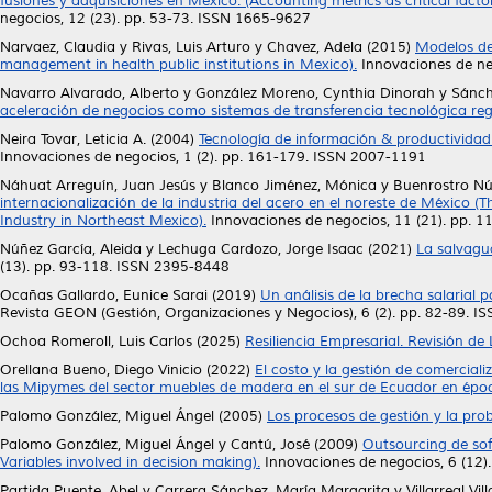
fusiones y adquisiciones en México. (Accounting metrics as critical fact
negocios, 12 (23). pp. 53-73. ISSN 1665-9627
Narvaez, Claudia
y
Rivas, Luis Arturo
y
Chavez, Adela
(2015)
Modelos de 
management in health public institutions in Mexico).
Innovaciones de ne
Navarro Alvarado, Alberto
y
González Moreno, Cynthia Dinorah
y
Sánch
aceleración de negocios como sistemas de transferencia tecnológica regi
Neira Tovar, Leticia A.
(2004)
Tecnología de información & productividad 
Innovaciones de negocios, 1 (2). pp. 161-179. ISSN 2007-1191
Náhuat Arreguín, Juan Jesús
y
Blanco Jiménez, Mónica
y
Buenrostro Nú
internacionalización de la industria del acero en el noreste de México (Th
Industry in Northeast Mexico).
Innovaciones de negocios, 11 (21). pp. 
Núñez García, Aleida
y
Lechuga Cardozo, Jorge Isaac
(2021)
La salvagua
(13). pp. 93-118. ISSN 2395-8448
Ocañas Gallardo, Eunice Sarai
(2019)
Un análisis de la brecha salaria
Revista GEON (Gestión, Organizaciones y Negocios), 6 (2). pp. 82-89. 
Ochoa Romeroll, Luis Carlos
(2025)
Resiliencia Empresarial. Revisión de 
Orellana Bueno, Diego Vinicio
(2022)
El costo y la gestión de comercial
las Mipymes del sector muebles de madera en el sur de Ecuador en épo
Palomo González, Miguel Ángel
(2005)
Los procesos de gestión y la pro
Palomo González, Miguel Ángel
y
Cantú, José
(2009)
Outsourcing de sof
Variables involved in decision making).
Innovaciones de negocios, 6 (12)
Partida Puente, Abel
y
Carrera Sánchez, María Margarita
y
Villarreal Vil