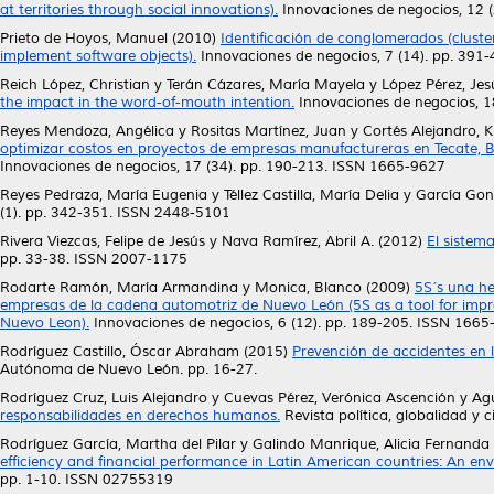
at territories through social innovations).
Innovaciones de negocios, 12 (
Prieto de Hoyos, Manuel
(2010)
Identificación de conglomerados (cluster
implement software objects).
Innovaciones de negocios, 7 (14). pp. 391
Reich López, Christian
y
Terán Cázares, María Mayela
y
López Pérez, Jes
the impact in the word-of-mouth intention.
Innovaciones de negocios, 1
Reyes Mendoza, Angélica
y
Rositas Martínez, Juan
y
Cortés Alejandro, 
optimizar costos en proyectos de empresas manufactureras en Tecate, B.
Innovaciones de negocios, 17 (34). pp. 190-213. ISSN 1665-9627
Reyes Pedraza, María Eugenia
y
Téllez Castilla, María Delia
y
García Gonz
(1). pp. 342-351. ISSN 2448-5101
Rivera Viezcas, Felipe de Jesús
y
Nava Ramírez, Abril A.
(2012)
El sistema
pp. 33-38. ISSN 2007-1175
Rodarte Ramón, María Armandina
y
Monica, Blanco
(2009)
5S´s una he
empresas de la cadena automotriz de Nuevo León (5S as a tool for impr
Nuevo Leon).
Innovaciones de negocios, 6 (12). pp. 189-205. ISSN 166
Rodríguez Castillo, Óscar Abraham
(2015)
Prevención de accidentes en 
Autónoma de Nuevo León. pp. 16-27.
Rodríguez Cruz, Luis Alejandro
y
Cuevas Pérez, Verónica Ascención
y
Agu
responsabilidades en derechos humanos.
Revista política, globalidad y 
Rodríguez García, Martha del Pilar
y
Galindo Manrique, Alicia Fernanda
efficiency and financial performance in Latin American countries: An en
pp. 1-10. ISSN 02755319