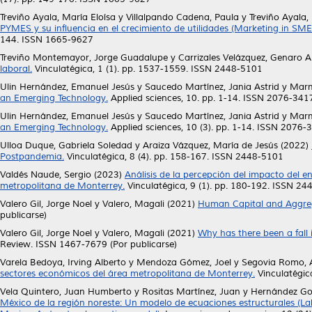
Treviño Ayala, María Eloísa
y
Villalpando Cadena, Paula
y
Treviño Ayala,
PYMES y su influencia en el crecimiento de utilidades (Marketing in SME
144. ISSN 1665-9627
Treviño Montemayor, Jorge Guadalupe
y
Carrizales Velázquez, Genaro A
laboral.
Vinculatégica, 1 (1). pp. 1537-1559. ISSN 2448-5101
Ulin Hernández, Emanuel Jesús
y
Saucedo Martínez, Jania Astrid
y
Marm
an Emerging Technology.
Applied sciences, 10. pp. 1-14. ISSN 2076-341
Ulin Hernández, Emanuel Jesús
y
Saucedo Martínez, Jania Astrid
y
Marm
an Emerging Technology.
Applied sciences, 10 (3). pp. 1-14. ISSN 2076-
Ulloa Duque, Gabriela Soledad
y
Araiza Vázquez, María de Jesús
(2022)
Postpandemia.
Vinculatégica, 8 (4). pp. 158-167. ISSN 2448-5101
Valdés Naude, Sergio
(2023)
Análisis de la percepción del impacto del e
metropolitana de Monterrey.
Vinculatégica, 9 (1). pp. 180-192. ISSN 2
Valero Gil, Jorge Noel
y
Valero, Magali
(2021)
Human Capital and Aggreg
publicarse)
Valero Gil, Jorge Noel
y
Valero, Magali
(2021)
Why has there been a fall 
Review. ISSN 1467-7679 (Por publicarse)
Varela Bedoya, Irving Alberto
y
Mendoza Gómez, Joel
y
Segovia Romo, 
sectores económicos del área metropolitana de Monterrey.
Vinculatégic
Vela Quintero, Juan Humberto
y
Rositas Martínez, Juan
y
Hernández Go
México de la región noreste: Un modelo de ecuaciones estructurales (Labo