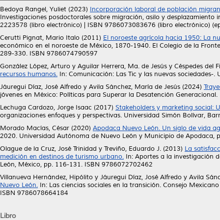
Bedoya Rangel, Yuliet
(2023)
Incorporación laboral de población migrant
Investigaciones posdoctorales sobre migración, asilo y desplazamiento
2223578 (libro electrónico) | ISBN 9786073083676 (libro electrónico) (e
Cerutti Pignat, Mario Italo
(2011)
El noroeste agrícola hacia 1950: La nu
económico en el noroeste de México, 1870-1940. El Colegio de la Fronter
289-330. ISBN 9786074790597
González López, Arturo
y
Aguilar Herrera, Ma. de Jesús
y
Céspedes del Fi
recursos humanos.
In: Comunicación: Las Tic y las nuevas sociedades
Jáuregui Díaz, José Alfredo
y
Avila Sánchez, María de Jesús
(2024)
Traye
jóvenes en México: Políticas para Superar la Desatención Generacional
Lechuga Cardozo, Jorge Isaac
(2017)
Stakeholders y marketing social: U
organizaciones enfoques y perspectivas. Universidad Simón Bolívar, Ba
Morado Macías, César
(2020)
Apodaca Nuevo León. Un siglo de vida a
2020. Universidad Autónoma de Nuevo León y Municipio de Apodaca, 
Olague de la Cruz, José Trinidad
y
Treviño, Eduardo J.
(2013)
La satisfac
medición en destinos de turismo urbano.
In: Aportes a la investigación
León, México, pp. 116-131. ISBN 9786072702462
Villanueva Hernández, Hipólito
y
Jáuregui Díaz, José Alfredo
y
Avila Sán
Nuevo León.
In: Las ciencias sociales en la transición. Consejo Mexica
ISBN 9786078664184
Libro