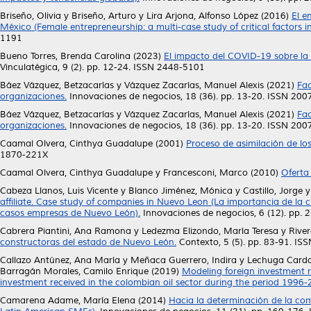
Briseño, Olivia
y
Briseño, Arturo
y
Lira Arjona, Alfonso López
(2016)
El e
México (Female entrepreneurship: a multi-case study of critical factors 
1191
Bueno Torres, Brenda Carolina
(2023)
El impacto del COVID-19 sobre la 
Vinculatégica, 9 (2). pp. 12-24. ISSN 2448-5101
Báez Vázquez, Betzacarías
y
Vázquez Zacarías, Manuel Alexis
(2021)
Fac
organizaciones.
Innovaciones de negocios, 18 (36). pp. 13-20. ISSN 20
Báez Vázquez, Betzacarías
y
Vázquez Zacarías, Manuel Alexis
(2021)
Fac
organizaciones.
Innovaciones de negocios, 18 (36). pp. 13-20. ISSN 20
Caamal Olvera, Cinthya Guadalupe
(2001)
Proceso de asimilación de lo
1870-221X
Caamal Olvera, Cinthya Guadalupe
y
Francesconi, Marco
(2010)
Oferta
Cabeza Llanos, Luis Vicente
y
Blanco Jiménez, Mónica
y
Castillo, Jorge
affiliate. Case study of companies in Nuevo Leon (La importancia de la cre
casos empresas de Nuevo León).
Innovaciones de negocios, 6 (12). pp.
Cabrera Piantini, Ana Ramona
y
Ledezma Elizondo, María Teresa
y
River
constructoras del estado de Nuevo León.
Contexto, 5 (5). pp. 83-91. I
Callazo Antúnez, Ana María
y
Meñaca Guerrero, Indira
y
Lechuga Cardo
Barragán Morales, Camilo Enrique
(2019)
Modeling foreign investment r
investment received in the colombian oil sector during the period 1996-
Camarena Adame, María Elena
(2014)
Hacia la determinación de la com