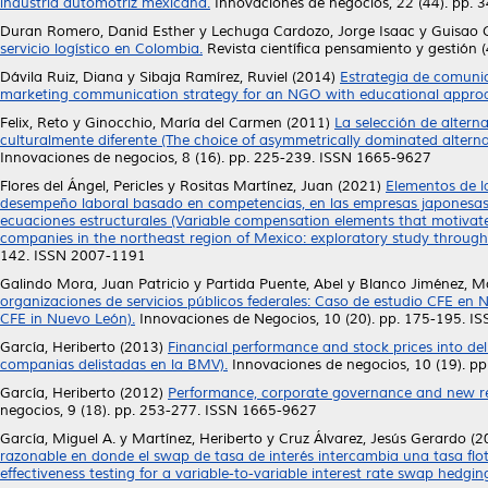
industria automotriz mexicana.
Innovaciones de negocios, 22 (44). pp. 
Duran Romero, Danid Esther
y
Lechuga Cardozo, Jorge Isaac
y
Guisao G
servicio logístico en Colombia.
Revista científica pensamiento y gestión 
Dávila Ruiz, Diana
y
Sibaja Ramírez, Ruviel
(2014)
Estrategia de comuni
marketing communication strategy for an NGO with educational approa
Felix, Reto
y
Ginocchio, María del Carmen
(2011)
La selección de altern
culturalmente diferente (The choice of asymmetrically dominated alternativ
Innovaciones de negocios, 8 (16). pp. 225-239. ISSN 1665-9627
Flores del Ángel, Pericles
y
Rositas Martínez, Juan
(2021)
Elementos de l
desempeño laboral basado en competencias, en las empresas japonesas d
ecuaciones estructurales (Variable compensation elements that motivat
companies in the northeast region of Mexico: exploratory study through 
142. ISSN 2007-1191
Galindo Mora, Juan Patricio
y
Partida Puente, Abel
y
Blanco Jiménez, M
organizaciones de servicios públicos federales: Caso de estudio CFE en N
CFE in Nuevo León).
Innovaciones de Negocios, 10 (20). pp. 175-195. 
García, Heriberto
(2013)
Financial performance and stock prices into de
companias delistadas en la BMV).
Innovaciones de negocios, 10 (19). p
García, Heriberto
(2012)
Performance, corporate governance and new re
negocios, 9 (18). pp. 253-277. ISSN 1665-9627
García, Miguel A.
y
Martínez, Heriberto
y
Cruz Álvarez, Jesús Gerardo
(2
razonable en donde el swap de tasa de interés intercambia una tasa flot
effectiveness testing for a variable-to-variable interest rate swap hedging