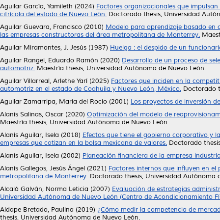
Aguilar García, Yamileth
(2024)
Factores organizacionales que impulsan l
citrícola del estado de Nuevo León.
Doctorado thesis, Universidad Autó
Aguilar Guevara, Francisco
(2010)
Modelo para aprendizaje basado en co
las empresas constructoras del área metropolitana de Monterrey.
Maestr
Aguilar Miramontes, J. Jesús
(1987)
Huelga : el despido de un funcionario
Aguilar Rangel, Eduardo Ramón
(2020)
Desarrollo de un proceso de sel
automotriz.
Maestría thesis, Universidad Autónoma de Nuevo León.
Aguilar Villarreal, Arlethe Yarí
(2025)
Factores que inciden en la competit
automotriz en el estado de Coahuila y Nuevo León, México.
Doctorado t
Aguilar Zamarripa, María del Rocío
(2001)
Los proyectos de inversión d
Alanis Salinas, Oscar
(2020)
Optimización del modelo de reaprovisionami
Maestría thesis, Universidad Autónoma de Nuevo León.
Alanís Aguilar, Isela
(2018)
Efectos que tiene el gobierno corporativo y l
empresas que cotizan en la bolsa mexicana de valores.
Doctorado thesi
Alanís Aguilar, Isela
(2002)
Planeación financiera de la empresa industria
Alanís Gallegos, Jesús Ángel
(2021)
Factores internos que influyen en el 
metropolitana de Monterrey.
Doctorado thesis, Universidad Autónoma 
Alcalá Galván, Norma Leticia
(2007)
Evaluación de estrategias administ
Universidad Autónoma de Nuevo León (Centro de Acondicionamiento Físi
Aldape Bretado, Paulina
(2019)
¿Cómo medir la competencia de mercado?
thesis, Universidad Autónoma de Nuevo León.