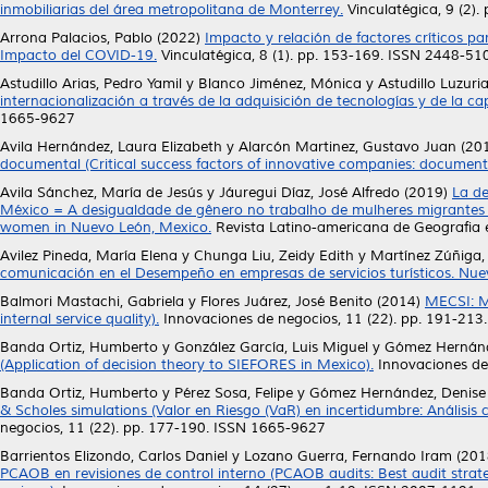
inmobiliarias del área metropolitana de Monterrey.
Vinculatégica, 9 (2)
Arrona Palacios, Pablo
(2022)
Impacto y relación de factores críticos p
Impacto del COVID-19.
Vinculatégica, 8 (1). pp. 153-169. ISSN 2448-51
Astudillo Arias, Pedro Yamil
y
Blanco Jiménez, Mónica
y
Astudillo Luzuri
internacionalización a través de la adquisición de tecnologías y de la 
1665-9627
Avila Hernández, Laura Elizabeth
y
Alarcón Martinez, Gustavo Juan
(20
documental (Critical success factors of innovative companies: document
Avila Sánchez, María de Jesús
y
Jáuregui Díaz, José Alfredo
(2019)
La de
México = A desigualdade de gênero no trabalho de mulheres migrantes 
women in Nuevo León, Mexico.
Revista Latino-americana de Geografia e
Avilez Pineda, María Elena
y
Chunga Liu, Zeidy Edith
y
Martínez Zúñiga
comunicación en el Desempeño en empresas de servicios turísticos. Nue
Balmori Mastachi, Gabriela
y
Flores Juárez, José Benito
(2014)
MECSI: Mo
internal service quality).
Innovaciones de negocios, 11 (22). pp. 191-21
Banda Ortiz, Humberto
y
González García, Luis Miguel
y
Gómez Hernánd
(Application of decision theory to SIEFORES in Mexico).
Innovaciones de 
Banda Ortiz, Humberto
y
Pérez Sosa, Felipe
y
Gómez Hernández, Denise
& Scholes simulations (Valor en Riesgo (VaR) en incertidumbre: Análisis
negocios, 11 (22). pp. 177-190. ISSN 1665-9627
Barrientos Elizondo, Carlos Daniel
y
Lozano Guerra, Fernando Iram
(201
PCAOB en revisiones de control interno (PCAOB audits: Best audit strat