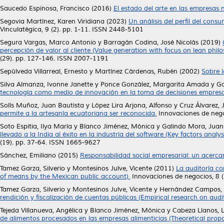
Saucedo Espinosa, Francisco
(2016)
El estado del arte en las empresas 
Segovia Martínez, Karen Viridiana
(2023)
Un análisis del perfil del con
Vinculatégica, 9 (2). pp. 1-11. ISSN 2448-5101
Segura Vargas, Marco Antonio
y
Barragán Codina, José Nicolás
(2019)
percepción de valor al cliente (Value generation with focus on lean philo
(29). pp. 127-146. ISSN 2007-1191
Sepúlveda Villarreal, Ernesto
y
Martínez Cárdenas, Rubén
(2002)
Sobre l
Silva Almanza, Ivonne Janette
y
Ponce González, Margarita Amada
y
Ga
tecnología como medio de innovación en la toma de decisiones empresar
Solís Muñoz, Juan Bautista
y
López Lira Arjona, Alfonso
y
Cruz Álvarez,
permite a la artesanía ecuatoriana ser reconocida.
Innovaciones de nego
Soto Espitia, Ilya María
y
Blanco Jiménez, Mónica
y
Galindo Mora, Juan 
llevado a la India al éxito en la industria del software (Key factors analy
(19). pp. 37-64. ISSN 1665-9627
Sánchez, Emiliano
(2015)
Responsabilidad social empresarial: un acerc
Tamez Garza, Silverio
y
Montesinos Julve, Vicente
(2011)
La auditoría co
of means by the Mexican public account).
Innovaciones de negocios, 8 
Tamez Garza, Silverio
y
Montesinos Julve, Vicente
y
Hernández Campos, 
rendición y fiscalización de cuentas públicas (Empirical research on audi
Tejeda Villanueva, Angélica
y
Blanco Jiménez, Mónica
y
Cabeza Llanos, L
de alimentos procesados en las empresas alimenticias (Theoretical propo