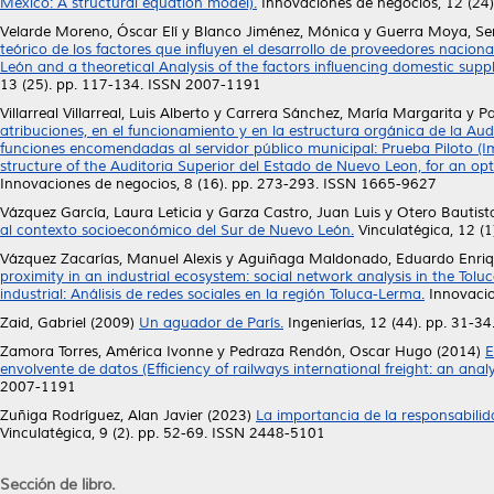
Mexico: A structural equation model).
Innovaciones de negocios, 12 (24
Velarde Moreno, Óscar Elí
y
Blanco Jiménez, Mónica
y
Guerra Moya, Se
teórico de los factores que influyen el desarrollo de proveedores nacio
León and a theoretical Analysis of the factors influencing domestic suppl
13 (25). pp. 117-134. ISSN 2007-1191
Villarreal Villarreal, Luis Alberto
y
Carrera Sánchez, María Margarita
y
Pa
atribuciones, en el funcionamiento y en la estructura orgánica de la A
funciones encomendadas al servidor público municipal: Prueba Piloto (Im
structure of the Auditoria Superior del Estado de Nuevo Leon, for an opti
Innovaciones de negocios, 8 (16). pp. 273-293. ISSN 1665-9627
Vázquez García, Laura Leticia
y
Garza Castro, Juan Luis
y
Otero Bautist
al contexto socioeconómico del Sur de Nuevo León.
Vinculatégica, 12 (
Vázquez Zacarías, Manuel Alexis
y
Aguiñaga Maldonado, Eduardo Enri
proximity in an industrial ecosystem: social network analysis in the Tol
industrial: Análisis de redes sociales en la región Toluca-Lerma.
Innovacio
Zaid, Gabriel
(2009)
Un aguador de París.
Ingenierías, 12 (44). pp. 31-
Zamora Torres, América Ivonne
y
Pedraza Rendón, Oscar Hugo
(2014)
E
envolvente de datos (Efficiency of railways international freight: an ana
2007-1191
Zuñiga Rodríguez, Alan Javier
(2023)
La importancia de la responsabilid
Vinculatégica, 9 (2). pp. 52-69. ISSN 2448-5101
Sección de libro.