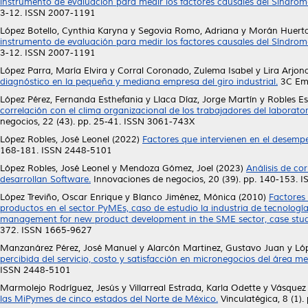
instrumento de evaluación para medir los factores causales del Síndro
3-12. ISSN 2007-1191
López Botello, Cynthia Karyna
y
Segovia Romo, Adriana
y
Morán Huertas
instrumento de evaluación para medir los factores causales del Síndro
3-12. ISSN 2007-1191
López Parra, María Elvira
y
Corral Coronado, Zulema Isabel
y
Lira Arjon
diagnóstico en la pequeña y mediana empresa del giro industrial.
3C Emp
López Pérez, Fernanda Esthefania
y
Llaca Díaz, Jorge Martín
y
Robles E
correlación con el clima organizacional de los trabajadores del laboratori
negocios, 22 (43). pp. 25-41. ISSN 3061-743X
López Robles, José Leonel
(2022)
Factores que intervienen en el desempeñ
168-181. ISSN 2448-5101
López Robles, José Leonel
y
Mendoza Gómez, Joel
(2023)
Análisis de co
desarrollan Software.
Innovaciones de negocios, 20 (39). pp. 140-153. 
López Treviño, Oscar Enrique
y
Blanco Jiménez, Mónica
(2010)
Factores 
productos en el sector PyMEs, caso de estudio la industria de tecnologí
management for new product development in the SME sector, case stud
372. ISSN 1665-9627
Manzanárez Pérez, José Manuel
y
Alarcón Martinez, Gustavo Juan
y
Ló
percibida del servicio, costo y satisfacción en micronegocios del área 
ISSN 2448-5101
Marmolejo Rodríguez, Jesús
y
Villarreal Estrada, Karla Odette
y
Vásquez 
las MiPymes de cinco estados del Norte de México.
Vinculatégica, 8 (1)