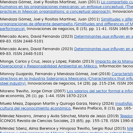
Mendoza Gómez, Joel
y
Rositas Martínez, Juan
(2011)
Lo compartido cu
humanos en las organizaciones mexicanas: un enfoque conceptual. (The 
practices in Mexican organizations: a conceptual approach).
Innovacione
Mendoza Gómez, Joel
y
Rositas Martínez, Juan
(2011)
Similitudes y dif
organizaciones de diferente desempeño (Similitudes and differences of 
performance).
Innovaciones de negocios, 8 (15). pp. 11-41. ISSN 1665-
Mercado Acero, David Fernando
(2023)
Determinantes que influyen en el
69-83. ISSN 2448-5101
Mercado Acero, David Fernando
(2023)
Determinantes que influyen en el
69-83. ISSN 2448-5101
Monge, Carlos
y
Cruz, Jesús
y
López, Fabián
(2013)
Impacto de la Manuf
Operacional y Responsabilidad Ambiental en México.
Información tecnol
Monroy Guajardo, Fernando
y
Mendoza Gómez, Joel
(2018)
Característ
directivos en la Industria Siderúrgica Mexicana (Characteristics that in
steel industry).
Innovaciones de negocios, 14 (28). pp. 215-234. ISSN 2
Moreno Treviño, Jorge Omar
(2007)
Los salarios del sector formal e inf
de economía, 26 (1). pp. 1-44. ISSN 1870-221X
Muela Meza, Zapopan Martín
y
Quiroga Garza, Nancy
(2024)
Insatisfac
cultura del reconocimiento económico.
Revista Prefacio, 8 (13). pp. 165
Méndez Navarro, Jimena
y
Avila Sánchez, María de Jesús
(2019)
Tejedo
ÍCONOS Revista de Ciencias Sociales, 23 (65). pp. 155-178. ISSN 1390
Méndez Sáenz, Alma Berenice
y
Hinojosa Treviño, Sergio Raul
(2015)
Mét