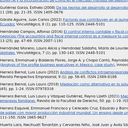
EUMFTA y la incorporación de China en el mercado mundial del pepino)
Gutiérrez Garza, Esthela
(2008)
De las teorías del desarrollo al desarroll
11 (39). pp. 21-35. ISSN 1405-0676
Gárate Aguirre, Juan Carlos
(2022)
Factores que contribuyen en el aume
Ecuador.
Vinculatégica, 8 (1). pp. 110-125. ISSN 2448-5101
Hernández Campos, Alfonso
(2016)
El control interno contable y fiscal
negocios (The accounting and fiscal internal control as a measure to contr
13 (25). pp. 47-69. ISSN 2007-1191
Hernández Moreno, Laura Alicia
y
Hernández Saldaña, María de Lourde
digitales.
Vinculatégica, 7 (1). pp. 130-143. ISSN 2448-5101
Herrera, Emmanuel
y
Balderas Flores, Jorge A.
y
Chapa Cantú, Reynald
(Analysis of the profile business executives in Mexico: case study).
Innova
Herrera Bernal, Luis Lauro
(2022)
Análisis de conflictos intraempresarial
Revista Perspectiva Empresarial, 9 (1). pp. 56-65. ISSN 2389-8186
Herrera Bernal, Luis Lauro
(2018)
Mediación como alternativa en la soluc
(45). pp. 1-24. ISSN 07978316
Herrera Bernal, Luis Lauro
y
Vázquez Gutiérrez, Reyna Lizeth
(2021)
Medi
empresas familiares.
Revista de la Facultad de Derecho, 50. pp. 1-19. 
Herrera Esquivel, Emmanuel Francisco
y
Cerecedo Cruz, Eduardo
y
Barr
de países con mayor producción industrial mundial: Un ensayo desde un
111-150. ISSN 1665-9627
Huerta Lara, Necihuatl Tonantzin
y
Cervantes Niño, José Juan
y
Avila S