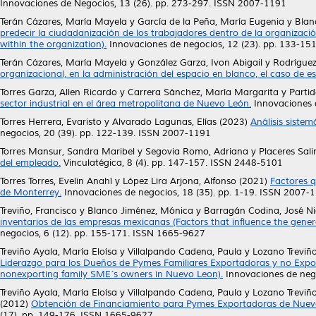
Innovaciones de Negocios, 13 (26). pp. 273-297. ISSN 2007-1191
Terán Cázares, María Mayela
y
García de la Peña, María Eugenia
y
Blan
predecir la ciudadanización de los trabajadores dentro de la organizació
within the organization).
Innovaciones de negocios, 12 (23). pp. 133-15
Terán Cázares, María Mayela
y
González Garza, Ivon Abigail
y
Rodríguez
organizacional, en la administración del espacio en blanco, el caso de es
Torres Garza, Allen Ricardo
y
Carrera Sánchez, María Margarita
y
Partid
sector industrial en el área metropolitana de Nuevo León.
Innovaciones d
Torres Herrera, Evaristo
y
Alvarado Lagunas, Elías
(2023)
Análisis sistem
negocios, 20 (39). pp. 122-139. ISSN 2007-1191
Torres Mansur, Sandra Maribel
y
Segovia Romo, Adriana
y
Placeres Sal
del empleado.
Vinculatégica, 8 (4). pp. 147-157. ISSN 2448-5101
Torres Torres, Evelin Anahí
y
López Lira Arjona, Alfonso
(2021)
Factores q
de Monterrey.
Innovaciones de negocios, 18 (35). pp. 1-19. ISSN 2007-
Treviño, Francisco
y
Blanco Jiménez, Mónica
y
Barragán Codina, José Ni
inventarios de las empresas mexicanas (Factors that influence the gener
negocios, 6 (12). pp. 155-171. ISSN 1665-9627
Treviño Ayala, María Eloísa
y
Villalpando Cadena, Paula
y
Lozano Treviñ
Liderazgo para los Dueños de Pymes Familiares Exportadoras y no Exp
nonexporting family SME´s owners in Nuevo Leon).
Innovaciones de nego
Treviño Ayala, María Eloísa
y
Villalpando Cadena, Paula
y
Lozano Treviñ
(2012)
Obtención de Financiamiento para Pymes Exportadoras de Nuevo
(17). pp. 149-176. ISSN 1665-9627