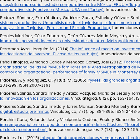
al espíritu empresarial: estudio comparativo entre México, EEUU y Turquía
comparative study between Mexico, USA and Turkey).
Innovaciones de n
Pedraza Sánchez, Erika Yadira
y
Gutiérrez Garza, Esthela
y
Gálvaez Santi
sistemas productivos. Un análisis desde el taylorismo, el fordismo y la 
analysis from Taylorism, Fordism and Flexible Production).
Innovaciones d
Perales Martínez, César Eduardo
y
Terán Cázares, María Mayela
y
Araiz
laboral del personal docente en universidades del Área Metropolitana d
Perramon Ayza, Joaquím M.
(2014)
The influence of media on investmen
las decisiones de inversión. El caso de las burbujas).
Innovaciones de neg
Peña Hinojosa, Armando Carlos
y
Mendoza Gómez, Joel
(2012)
Factores
organizacional de las MIPyMEs familiares en el Área Metropolitana de Mo
control and organizational performance of family MSMEs in Monterrey 
Placeres, A.
y
Rodríguez, O.
y
Ruiz, M.
(2006)
PyMes: las grandes organiz
281-299. ISSN 2007-1191
Placeres Salinas, Sandra Imelda
y
Araiza Vázquez, María de Jesús
y
Torr
la innovación en las organizaciones.
Vinculatégica, 8 (2). pp. 153-164. 
Placeres Salinas, Sandra Imelda
y
Torres Mansur, Sandra Maribel
y
Barr
digital: estudio preliminar.
Vinculatégica, 7 (1). pp. 384-395. ISSN 2448-
Porchini Cano, Rolando José
y
Villalpando Cadena, Paula
y
Blanco Jimé
interempresarial en la etapa de la conformación de los Clusters (Theore
of cluster conformation).
Innovaciones de negocios, 7 (13). pp. 139-155
Portales, Luis
(2015)
Integración de organizaciones y empresas al territ