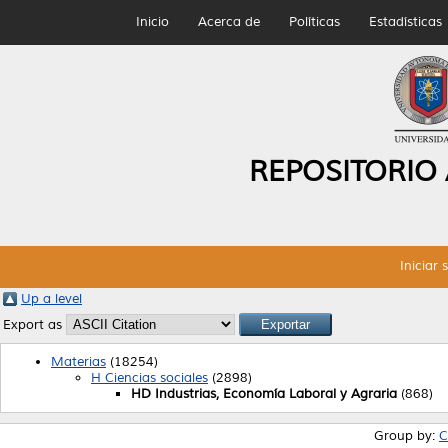
Inicio
Acerca de
Políticas
Estadísticas
REPOSITORIO
Iniciar 
Up a level
Export as
Materias
(18254)
H Ciencias sociales
(2898)
HD Industrias, Economía Laboral y Agraria
(868)
Group by:
C