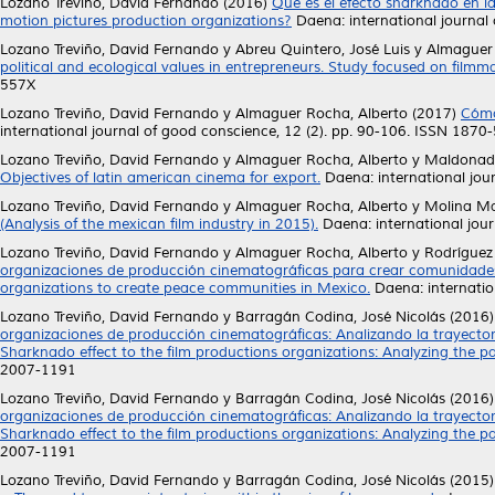
Lozano Treviño, David Fernando
(2016)
Qué es el efecto sharknado en l
motion pictures production organizations?
Daena: international journal 
Lozano Treviño, David Fernando
y
Abreu Quintero, José Luis
y
Almaguer 
political and ecological values in entrepreneurs. Study focused on filmm
557X
Lozano Treviño, David Fernando
y
Almaguer Rocha, Alberto
(2017)
Cómo
international journal of good conscience, 12 (2). pp. 90-106. ISSN 1870
Lozano Treviño, David Fernando
y
Almaguer Rocha, Alberto
y
Maldonad
Objectives of latin american cinema for export.
Daena: international jou
Lozano Treviño, David Fernando
y
Almaguer Rocha, Alberto
y
Molina Ma
(Analysis of the mexican film industry in 2015).
Daena: international jour
Lozano Treviño, David Fernando
y
Almaguer Rocha, Alberto
y
Rodríguez
organizaciones de producción cinematográficas para crear comunidades
organizations to create peace communities in Mexico.
Daena: internatio
Lozano Treviño, David Fernando
y
Barragán Codina, José Nicolás
(2016
organizaciones de producción cinematográficas: Analizando la trayect
Sharknado effect to the film productions organizations: Analyzing the p
2007-1191
Lozano Treviño, David Fernando
y
Barragán Codina, José Nicolás
(2016
organizaciones de producción cinematográficas: Analizando la trayect
Sharknado effect to the film productions organizations: Analyzing the p
2007-1191
Lozano Treviño, David Fernando
y
Barragán Codina, José Nicolás
(2015